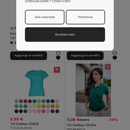
Politica sui cookie
e
Privacy Policy
.
Solo essenziali
Preferenze
7,27 €
9,74 €
-32%
14,39 €
TH Clothes 30118
Polo "slim fit" da donna
Accettare tutto
T-shirt da donna
Egotier 30139
+4 Colori
+3 Colori
Aggiungi al carrello
Aggiungi al carrello
6,99 €
11,08 €
-29%
15,65 €
TH Clothes 30108
TH Clothes 30264
T-shirt da donna
Polo da donna