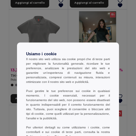
Aggiungi al carrello
Aggiungi al carrello
Usiamo i cookie
Il nostro sito web utilizza sia cookie propri che di terze parti
per migliorare la funzionalità generale, ricordare le tue
preferenze, analizzare le prestazioni del sito web e
13,30 €
5,78 €
-24%
-16%
17,62 €
6,92 €
garantire un'esperienza di navigazione fluida e
TH Clothes 30262
TH Clothes 30317
personalizzata, compresi contenuti su misura, interazioni
Polo da donna
T-shirt donna taglio regolare
ottimizzate con il nostro sito web e pubblicità.
+8 Colori
+2 Colori
Puoi gestire le tue preferenze sui cookie in qualsiasi
momento. I cookie essenziali, necessari per il
Aggiungi al carrello
Aggiungi al carrello
funzionamento del sito web, non possono essere disattivati
in quanto indispensabili per il corretto funzionamento del
sito. Tuttavia, puoi scegliere di consentire o bloccare altri
tipi di cookie, come quelli utilizzati per la personalizzazione,
l'analisi e la pubblicità.
Per ulteriori dettagli su come utilizziamo i cookie, come
controllarli e sui cookie di terze parti, consulta la nostra