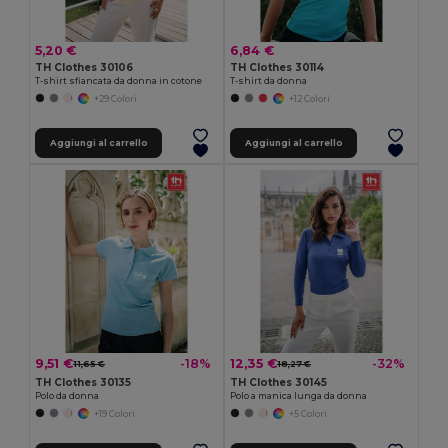
5,20 €
6,84 €
TH Clothes 30106
TH Clothes 30114
T-shirt sfiancata da donna in cotone
T-shirt da donna
+29 Colori
+12 Colori
Aggiungi al carrello
Aggiungi al carrello
9,51 €
12,35 €
-18%
-32%
11,65 €
18,27 €
TH Clothes 30135
TH Clothes 30145
Polo da donna
Polo a manica lunga da donna
+19 Colori
+5 Colori