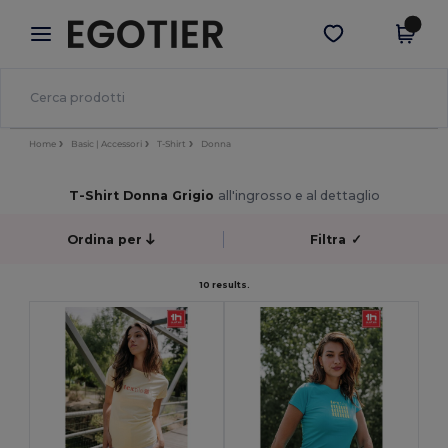
×
App Egotier
Scarica app
Prezzi migliori sull'app!
Home
Basic | Accessori
T-Shirt
Donna
T-Shirt Donna Grigio
all'ingrosso e al dettaglio
Ordina per
Filtra
✓
10 results.