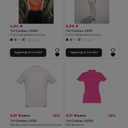
4,94 €
6,99 €
TH Clothes 30169
TH Clothes 30171
T-shirt da bambino unisex
T-shirt da bambino unisex
+20 Colori
+11 Colori
Aggiungi al carrello
Aggiungi al carrello
9,51 €
9,51 €
-18%
-18%
11,65 €
11,65 €
TH Clothes 30131
TH Clothes 30135
Polo da uomo in cotone a maniche corte
Polo da donna