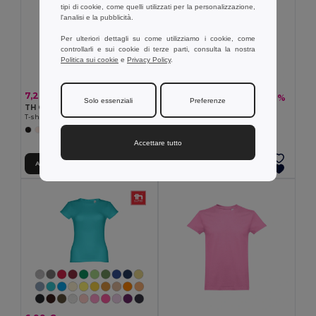
tipi di cookie, come quelli utilizzati per la personalizzazione,
l'analisi e la pubblicità.
Per ulteriori dettagli su come utilizziamo i cookie, come
controllarli e sui cookie di terze parti, consulta la nostra
Politica sui cookie
e
Privacy Policy
.
7,27 €
10,37 €
-32%
15,33 €
Solo essenziali
Preferenze
TH Clothes 30118
TH Clothes 30133
T-shirt da donna
Polo da uomo
+4 Colori
+22 Colori
Accettare tutto
Aggiungi al carrello
Aggiungi al carrello