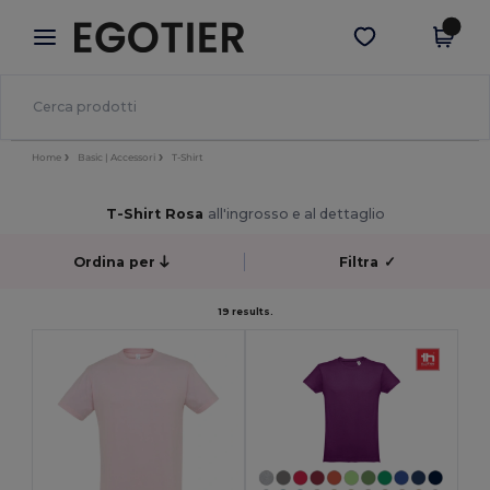
×
App Egotier
Scarica app
Prezzi migliori sull'app!
Home
Basic | Accessori
T-Shirt
T-Shirt Rosa
all'ingrosso e al dettaglio
Ordina per
Filtra
✓
19 results.