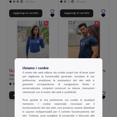
+21 Colori
+19 Colori
Aggiungi al carrello
Aggiungi al carrello
Usiamo i cookie
12,35 €
5,99 €
-32%
-22%
18,27 €
7,67 €
Il nostro sito web utilizza sia cookie propri che di terze parti
TH Clothes 30145
TH Clothes 30277
per migliorare la funzionalità generale, ricordare le tue
Polo a manica lunga da donna
t-shirt 100% cotone
preferenze, analizzare le prestazioni del sito web e
+5 Colori
+2 Colori
garantire un'esperienza di navigazione fluida e
personalizzata, compresi contenuti su misura, interazioni
ottimizzate con il nostro sito web e pubblicità.
Aggiungi al carrello
Aggiungi al carrello
Puoi gestire le tue preferenze sui cookie in qualsiasi
momento. I cookie essenziali, necessari per il
funzionamento del sito web, non possono essere disattivati
in quanto indispensabili per il corretto funzionamento del
sito. Tuttavia, puoi scegliere di consentire o bloccare altri