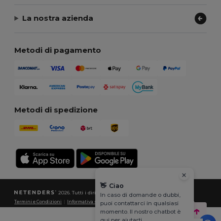
La nostra azienda
Metodi di pagamento
Metodi di spedizione
👋
Ciao
2026. Tutti i diritti riservati
In caso di domande o dubbi,
Termini e Condizioni
|
Informativa sulla privacy
|
Politica sui cookie
|
Site Map
puoi contattarci in qualsiasi
momento. Il nostro chatbot è
qui per aiutarti.