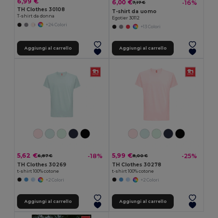
6,99 €
6,00 €
-16%
7,17 €
TH Clothes 30108
T-shirt da uomo
T-shirt da donna
Egotier 30112
+24 Colori
+13 Colori
Aggiungi al carrello
Aggiungi al carrello
5,62 €
5,99 €
-18%
-25%
6,87 €
8,00 €
TH Clothes 30269
TH Clothes 30278
t-shirt 100% cotone
t-shirt 100% cotone
+2 Colori
+2 Colori
Aggiungi al carrello
Aggiungi al carrello