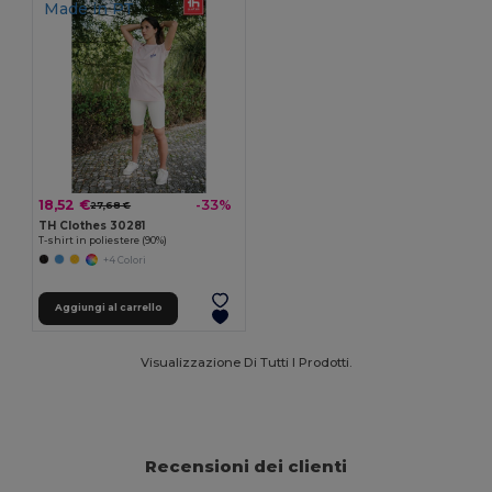
Made in
PT
18,52 €
-33%
27,68 €
TH Clothes 30281
T-shirt in poliestere (90%)
+4 Colori
Aggiungi al carrello
Visualizzazione Di Tutti I Prodotti.
Recensioni dei clienti