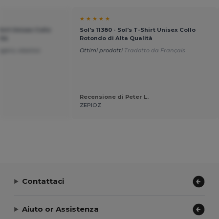
★ ★ ★ ★ ★
Shirt Unisex Collo
Sol's 11380 - Sol's T-Shirt Unisex Collo
ità
Rotondo di Alta Qualità
ggero, elastico
Ottimi prodotti
Tradotto da Français
Recensione di Peter L.
ZEPIOZ
Contattaci
Aiuto or Assistenza