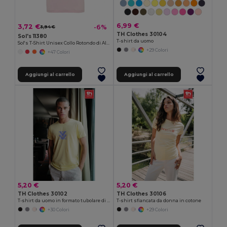
6,99 €
3,72 €
-6%
3,94 €
TH Clothes 30104
Sol's 11380
T-shirt da uomo
Sol's T-Shirt Unisex Collo Rotondo di Alta Qualità
+29 Colori
+47 Colori
Aggiungi al carrello
Aggiungi al carrello
5,20 €
5,20 €
TH Clothes 30102
TH Clothes 30106
T-shirt da uomo in formato tubolare di cotone
T-shirt sfiancata da donna in cotone
+30 Colori
+29 Colori