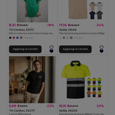
8,31 €
17,14 €
-18%
-34%
10,16 €
26,16 €
TH Clothes 30173
Velilla 36148
Polo in cotone a maniche corte per bambini (unisex)
Polo bicolore piqué elasticizzata (200g/m²) con maniche corte, in poliestere (96%) ed elastan (4%)
+6 Colori
+1 Colori
Aggiungi al carrello
Aggiungi al carrello
5,99 €
15,15 €
-22%
-29%
7,67 €
21,34 €
TH Clothes 30277
Velilla 36063
t-shirt 100% cotone
Polo bicolore bird-eye (160g/m²) con maniche corte, in poliestere (100%)