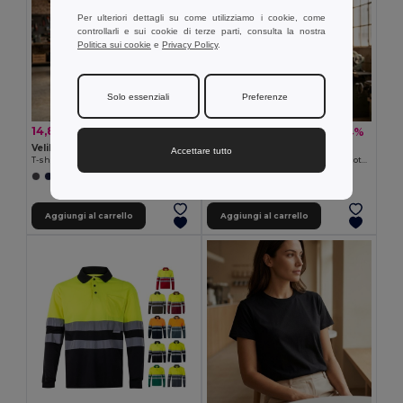
Per ulteriori dettagli su come utilizziamo i cookie, come
controllarli e sui cookie di terze parti, consulta la nostra
Politica sui cookie
e
Privacy Policy
.
Solo essenziali
Preferenze
14,86 €
20,52 €
-36%
-44%
23,37 €
36,54 €
Velilla 36093
Velilla 36096
Accettare tutto
T-shirt tecnica bicolore bird-eye (140g/m²), in poliestere (100%)
T-shirt bicolore piqué (150g/m²), in cotone (55%) e poliestere (45%)
+1 Colori
+1 Colori
Aggiungi al carrello
Aggiungi al carrello