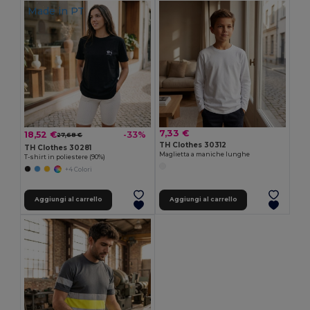
Made in
PT
7,33 €
18,52 €
-33%
27,68 €
TH Clothes 30312
TH Clothes 30281
Maglietta a maniche lunghe
T-shirt in poliestere (90%)
+4 Colori
Aggiungi al carrello
Aggiungi al carrello