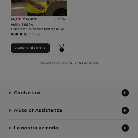
14,86 €
-33%
22,32 €
Velilla 36094
T-shirt tecnica bicolore bird-eye (140g/m²), in poliestere (100%)
+1 Colori
Aggiungi al carrello
Visualizzazione Di Tutti I Prodotti.
Contattaci
Aiuto or Assistenza
La nostra azienda