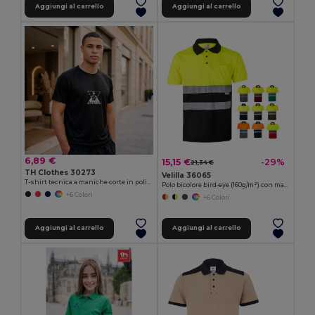
Aggiungi al carrello
Aggiungi al carrello
6,89 €
15,15 €
-29%
21,34 €
TH Clothes 30273
Velilla 36065
T-shirt tecnica a maniche corte in poliestere
Polo bicolore bird-eye (160g/m²) con maniche corte, in poliestere (100%)
+6 Colori
+6 Colori
Aggiungi al carrello
Aggiungi al carrello