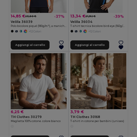
14,85 €
13,34 €
-37%
-39%
23,60 €
21,92 €
Velilla 36039
Velilla 36034
Polo bicolore piqué (180g/m²), a maniche corte, in cotone (60%) e poliestere (40%)
T-shirt tecnica bicolore bird-eye (160g/m²), in poliestere (100%)
+12 Colori
+12 Colori
Aggiungi al carrello
Aggiungi al carrello
6,25 €
3,79 €
TH Clothes 30279
TH Clothes 30168
Maglietta 100% cotone. colore bianco
T-shirt in cotone per bambini (unisex)