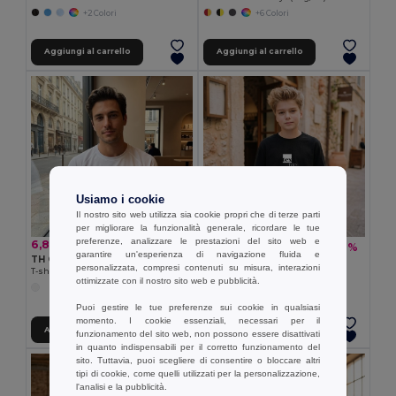
+2 Colori
+6 Colori
Aggiungi al carrello
Aggiungi al carrello
Usiamo i cookie
Il nostro sito web utilizza sia cookie propri che di terze parti
per migliorare la funzionalità generale, ricordare le tue
preferenze, analizzare le prestazioni del sito web e
6,89 €
5,82 €
-16%
6,95 €
garantire un'esperienza di navigazione fluida e
TH Clothes 30274
TH Clothes 30311
personalizzata, compresi contenuti su misura, interazioni
T-shirt tecnica
Maglietta a maniche lunghe
ottimizzate con il nostro sito web e pubblicità.
+4 Colori
Puoi gestire le tue preferenze sui cookie in qualsiasi
momento. I cookie essenziali, necessari per il
Aggiungi al carrello
Aggiungi al carrello
funzionamento del sito web, non possono essere disattivati
in quanto indispensabili per il corretto funzionamento del
sito. Tuttavia, puoi scegliere di consentire o bloccare altri
tipi di cookie, come quelli utilizzati per la personalizzazione,
l'analisi e la pubblicità.