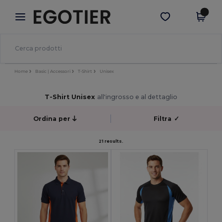
×
App Egotier
Scarica app
Prezzi migliori sull'app!
Home
Basic | Accessori
T-Shirt
Unisex
T-Shirt Unisex
all'ingrosso e al dettaglio
Ordina per
Filtra
✓
21 results.