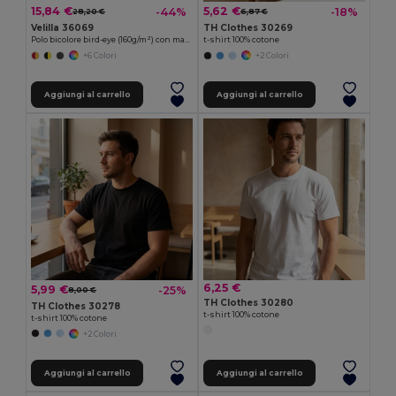
15,84 €
5,62 €
-44%
-18%
28,20 €
6,87 €
Velilla 36069
TH Clothes 30269
Polo bicolore bird-eye (160g/m²) con maniche lunghe, in poliestere (100%)
t-shirt 100% cotone
+6 Colori
+2 Colori
Aggiungi al carrello
Aggiungi al carrello
6,25 €
5,99 €
-25%
8,00 €
TH Clothes 30280
TH Clothes 30278
t-shirt 100% cotone
t-shirt 100% cotone
+2 Colori
Aggiungi al carrello
Aggiungi al carrello