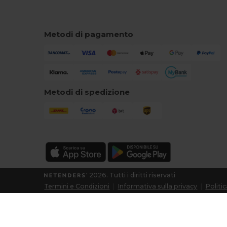
Metodi di pagamento
Metodi di spedizione
2026. Tutti i diritti riservati
Termini e Condizioni
|
Informativa sulla privacy
|
Politi