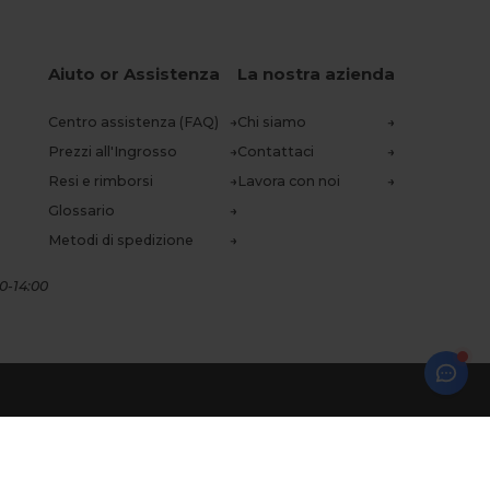
Aiuto or Assistenza
La nostra azienda
Centro assistenza (FAQ)
Chi siamo
Prezzi all'Ingrosso
Contattaci
Resi e rimborsi
Lavora con noi
Glossario
Metodi di spedizione
00-14:00