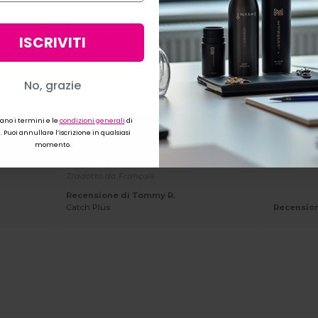
Recensioni dei clienti
ISCRIVITI
iali
Preferenze
Accettare 
★ ★ ★ ★ ★
★ ★ ★ ★ ★
No, grazie
x Collo
Sol's 11380 - Sol's T-Shirt Unisex Collo
Sol's 1138
Rotondo di Alta Qualità
Rotondo d
ais
Apprezzo molto la qualità di questo
Prodotto d
cano i termini e le
condizioni generali
di
modello. Il tessuto è piacevole al tatto, il
qualità-pr
 Puoi annullare l’iscrizione in qualsiasi
taglio unisex è ben riuscito e la tonalità di
+++
Tradot
momento
.
nero intenso è davvero elegante. Ottimo
supporto per la stampa su tessuto.
Tradotto da Français
Recensione di Tommy R.
Catch Plus
Recension