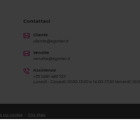
Contattaci
Cliente
cliente@egotier.it
Vendite
vendite@egotier.it
Assistenza
+39 0281 480 723
Lunedì - Giovedì: 10:00-13:00 e 14:00-17:30 Venerdì: 10:
ca sui cookie
|
Site Map