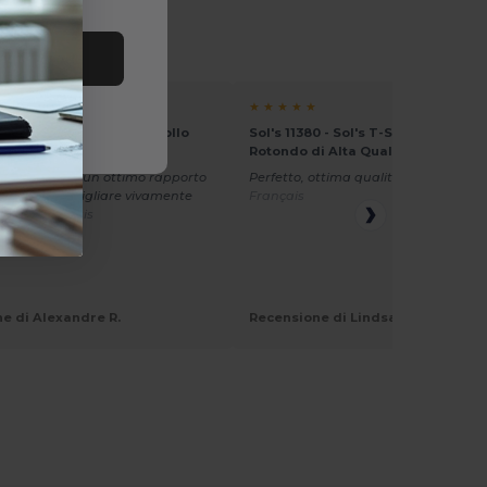
tutto
★ ★ ★ ★ ★
0 - Sol's T-Shirt Unisex Collo
Sol's 11380 - Sol's T-Shirt Unisex C
i Alta Qualità
Rotondo di Alta Qualità
i qualità con un ottimo rapporto
Perfetto, ottima qualità
Tradotto da
ezzo, da consigliare vivamente
Français
to da Français
e di Alexandre R.
Recensione di Lindsay R.