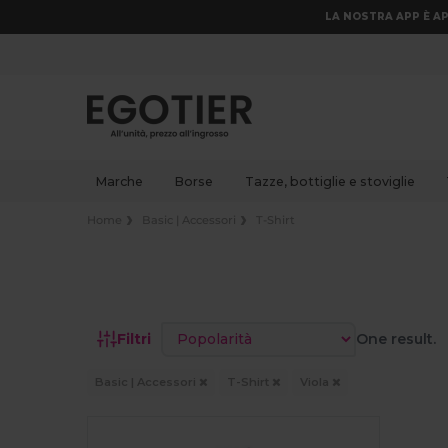
LA NOSTRA APP È AP
Marche
Borse
Tazze, bottiglie e stoviglie
Home
Basic | Accessori
T-Shirt
Ordina per
Filtri
One result.
Basic | Accessori
T-Shirt
Viola