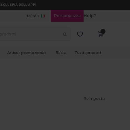
ESCLUSIVA DELL’APP!
/
Personalizza
Help?
Italia
It
Articoli promozionali
Basic
Tutti i prodotti
Reimposta