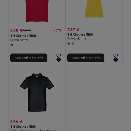
7,57 €
5,68 €
-7%
6,14 €
TH Clothes 11169
TH Clothes 11168
Polo da donna
Polo da uomo
Aggiungi al carrello
Aggiungi al carrello
5,39 €
TH Clothes 11185
Polo in cotone a maniche corte per bambini (unisex)