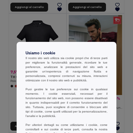
Aggiungi al carrello
Aggiungi al carrello
Usiamo i cookie
Il nostro sito web utilizza sia cookie propri che di terze parti
per migliorare la funzionalità generale, ricordare le tue
preferenze, analizzare le prestazioni del sito web e
garantire un'esperienza di navigazione fluida e
7,57 €
personalizzata, compresi contenuti su misura, interazioni
TH Clothes 11167
ottimizzate con il nostro sito web e pubblicità.
Polo da uomo in cotone a maniche corte
Puoi gestire le tue preferenze sui cookie in qualsiasi
momento. I cookie essenziali, necessari per il
18,52 €
-35%
funzionamento del sito web, non possono essere disattivati
28,34 €
in quanto indispensabili per il corretto funzionamento del
TH Clothes 30153
sito. Tuttavia, puoi scegliere di consentire o bloccare altri
Camicia oxford da uomo a maniche lunghe
tipi di cookie, come quelli utilizzati per la personalizzazione,
+1 Colori
l'analisi e la pubblicità.
Per ulteriori dettagli su come utilizziamo i cookie, come
Aggiungi al carrello
Aggiungi al carrello
controllarli e sui cookie di terze parti, consulta la nostra