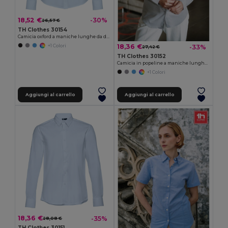
18,52 €
-30%
26,57 €
TH Clothes 30154
Camicia oxford a maniche lunghe da donna
18,36 €
-33%
+1 Colori
27,42 €
TH Clothes 30152
Camicia in popeline a maniche lunghe da donna
+1 Colori
Aggiungi al carrello
Aggiungi al carrello
18,36 €
-35%
28,08 €
TH Clothes 30151