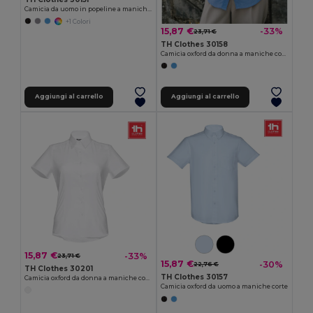
Camicia da uomo in popeline a maniche lunghe
+1 Colori
15,87 €
-33%
23,71 €
TH Clothes 30158
Camicia oxford da donna a maniche corte
Aggiungi al carrello
Aggiungi al carrello
15,87 €
-33%
23,71 €
15,87 €
-30%
22,76 €
TH Clothes 30201
TH Clothes 30157
Camicia oxford da donna a maniche corte. Colore bianco
Camicia oxford da uomo a maniche corte