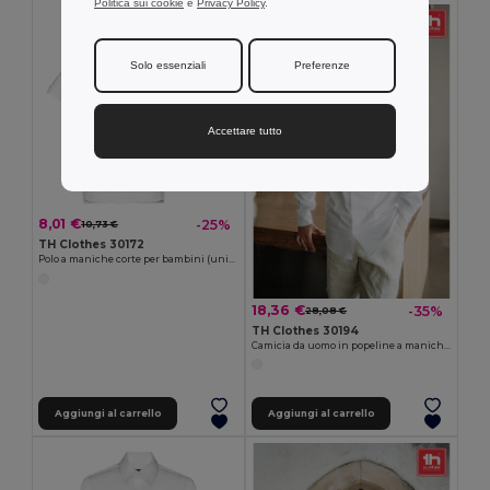
Politica sui cookie
e
Privacy Policy
.
Solo essenziali
Preferenze
Accettare tutto
8,01 €
-25%
10,73 €
TH Clothes 30172
Polo a maniche corte per bambini (unisex). colore bianco
18,36 €
-35%
28,08 €
TH Clothes 30194
Camicia da uomo in popeline a maniche lunghe. colore bianco
Aggiungi al carrello
Aggiungi al carrello