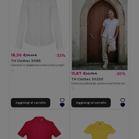
18,36 €
-33%
27,42 €
TH Clothes 30195
Camicia in popeline a maniche lunghe da donna. colore bianco
15,87 €
-30%
22,76 €
TH Clothes 30200
Camicia oxford da uomo a maniche corte. Colore bianco
Aggiungi al carrello
Aggiungi al carrello