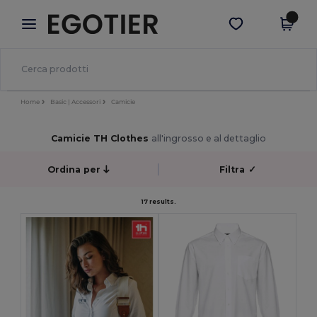
×
App Egotier
Scarica app
Prezzi migliori sull'app!
Home
Basic | Accessori
Camicie
Camicie TH Clothes
all'ingrosso e al dettaglio
Ordina per
Filtra
✓
17 results.