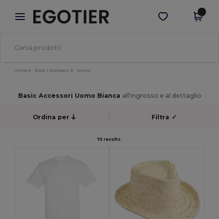
×
App Egotier
Scarica app
Prezzi migliori sull'app!
Home
Basic | Accessori
Uomo
Basic Accessori Uomo Bianca
all'ingrosso e al dettaglio
Ordina per
Filtra
✓
75 results.