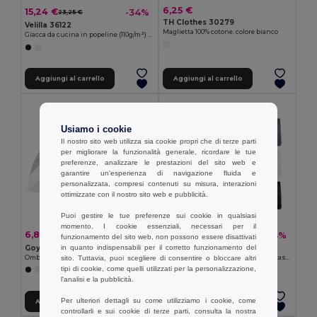
6,25 €
15,24 €
-34%
23,25 €
TH Clothes 30279
Velilla 36122
Maglietta 100% cotone. colore bianco
Giacca da cucina in popeline (110g/m²) a maniche corte, in cotone (35%) e poliestere (65%)
Aggiungi al carrello
Aggiungi al carrello
Usiamo i cookie
Il nostro sito web utilizza sia cookie propri che di terze parti
per migliorare la funzionalità generale, ricordare le tue
preferenze, analizzare le prestazioni del sito web e
garantire un'esperienza di navigazione fluida e
personalizzata, compresi contenuti su misura, interazioni
ottimizzate con il nostro sito web e pubblicità.
Puoi gestire le tue preferenze sui cookie in qualsiasi
momento. I cookie essenziali, necessari per il
6,83 €
20,50 €
-21%
-44%
8,69 €
36,49 €
funzionamento del sito web, non possono essere disattivati
in quanto indispensabili per il corretto funzionamento del
Goya 39534
Velilla 36017
sito. Tuttavia, puoi scegliere di consentire o bloccare altri
Ombrello Automatico 98cm POE, Poliestere e Manico Plastica MIST
Bermuda elasticizzati con diverse tasche (240g/m²), in cotone (46%), EME (38%) e poliestere (16%)
tipi di cookie, come quelli utilizzati per la personalizzazione,
+3 Colori
l'analisi e la pubblicità.
Per ulteriori dettagli su come utilizziamo i cookie, come
Aggiungi al carrello
Aggiungi al carrello
controllarli e sui cookie di terze parti, consulta la nostra