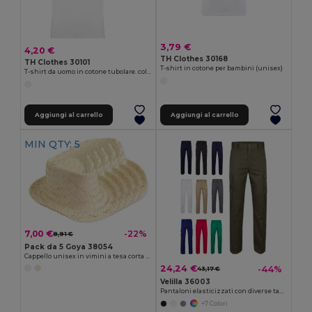
3,79 €
4,20 €
TH Clothes 30168
TH Clothes 30101
T-shirt in cotone per bambini (unisex)
T-shirt da uomo in cotone tubolare. colore bianco
Aggiungi al carrello
Aggiungi al carrello
MIN QTY: 5
7,00 €
-22%
8,91 €
Pack da 5 Goya 38054
Cappello unisex in vimini a tesa corta JAMAICA
24,24 €
-44%
43,17 €
Velilla 36003
Pantaloni elasticizzati con diverse tasche (240g/m²), in cotone (46%), EME (38%) e poliestere (16%)
+7 Colori