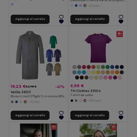
Grembiule in twill a maniche lunghe (175g/m²), in twill di cotone (35%) e poliestere (65%)
+2 Colori
Aggiungi al carrello
Aggiungi al carrello
6,99 €
19,23 €
-41%
32,78 €
TH Clothes 30104
Velilla 36133
T-shirt da uomo
Blusa in twill (175g/m²), in cotone (35%) e poliestere (65%)
+29 Colori
+2 Colori
Aggiungi al carrello
Aggiungi al carrello