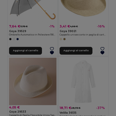
7,64 €
3,41 €
-1%
-16%
7,75 €
4,06 €
Goya 39529
Goya 39021
Ombrello Automatico in Poliestere 190T, 100cm CLOUDY
Cappello unisex corto in paglia di carta DOMINICA
Aggiungi al carrello
Aggiungi al carrello
4,05 €
18,71 €
-37%
29,73 €
Goya 29533
Velilla 36135
Cappello di Paglia Flessibile Unica Taglia Colori Vari PANAMA