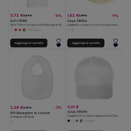
3,72 €
1,62 €
-6%
-9%
3,94 €
1,78 €
Sol's 11380
Goya 38054
Sol's T-Shirt Unisex Collo Rotondo di Alta Qualità
Cappello unisex in vimini a tesa corta JAMAICA
+47 Colori
Aggiungi al carrello
Aggiungi al carrello
3,10 €
2,28 €
-3%
2,35 €
Goya 39090
EPI Bavaglino in cotone
Cappellino in Cotone Spazzolato 5 Pannelli Velcro FIRST-CLASS
GiftRetail MO9240
+1 Colori