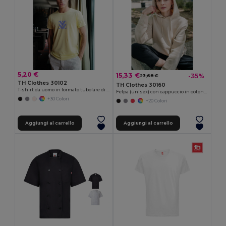
5,20 €
15,33 €
-35%
23,68 €
TH Clothes 30102
TH Clothes 30160
T-shirt da uomo in formato tubolare di cotone
Felpa (unisex) con cappuccio in cotone e poliestere
+30 Colori
+20 Colori
Aggiungi al carrello
Aggiungi al carrello