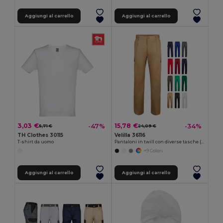
Aggiungi al carrello
Aggiungi al carrello
3,03 €
15,78 €
-47%
-34%
5,71 €
24,09 €
TH Clothes 30115
Velilla 36116
T-shirt da uomo
Pantaloni in twill con diverse tasche (200g/m²), in cotone (35%) e poliestere (65%)
+9 Colori
Aggiungi al carrello
Aggiungi al carrello