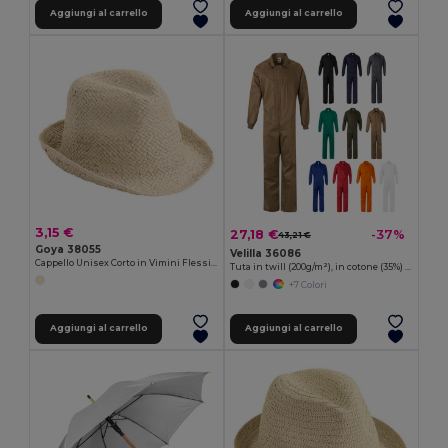
Aggiungi al carrello
Aggiungi al carrello
3,15 €
27,18 €
-37%
43,21 €
Goya 38055
Velilla 36086
Cappello Unisex Corto in Vimini Flessibile MADEIRA
Tuta in twill (200g/m²), in cotone (35%) e poliestere (65%)
+7 Colori
Aggiungi al carrello
Aggiungi al carrello