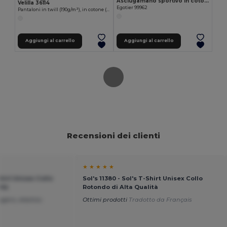
Asciugamano sportivo in cotone (380 g/m²)
Velilla 36114
Egotier 99962
Pantaloni in twill (190g/m²), in cotone (35%) e poliestere (65%)
Aggiungi al carrello
Aggiungi al carrello
Recensioni dei clienti
★ ★ ★ ★ ★
Shirt Unisex Collo
Sol's 11380 - Sol's T-Shirt Unisex Collo
ità
Rotondo di Alta Qualità
ggero, elastico
Ottimi prodotti
Tradotto da Français