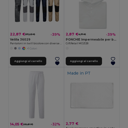
22,87 €
2,87 €
-39%
-39%
37,23 €
4,71 €
Velilla 36029
PONCHIE Impermeabile per bambini
Pantaloni in twill bicolore con diverse tasche (240g/m²), in cotone (35%) e poliestere (65%)
GiftRetail MO2128
+1 Colori
Aggiungi al carrello
Aggiungi al carrello
Made in
PT
2,77 €
14,05 €
-32%
20,61 €