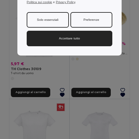
Politica sui cookie
e
Privacy Policy
.
MIN QTY: 10
Solo essenziali
Preferenze
Accettare tutto
13,20 €
-26%
17,82 €
Pack da 10 Goya 38054
Cappello unisex in vimini a tesa corta JAMAICA
5,97 €
TH Clothes 30109
T-shirt da uomo
Aggiungi al carrello
Aggiungi al carrello