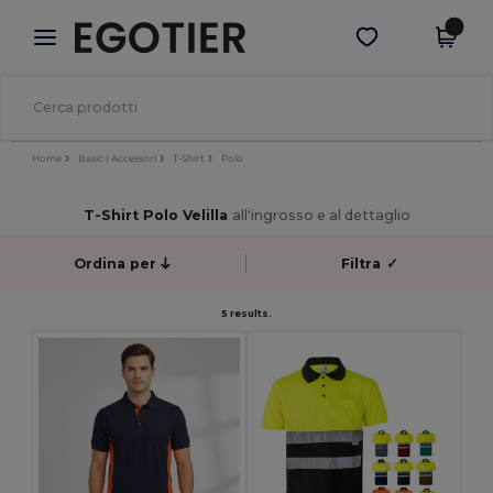
×
App Egotier
Scarica app
Prezzi migliori sull'app!
Home
Basic | Accessori
T-Shirt
Polo
T-Shirt Polo Velilla
all'ingrosso e al dettaglio
Ordina per
Filtra
✓
5 results.