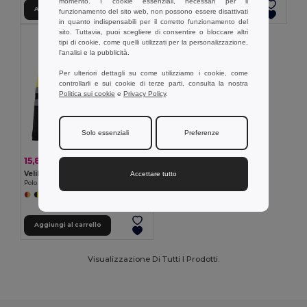
momento. I cookie essenziali, necessari per il
Aggiungi al carrello
Aggiungi al carrello
funzionamento del sito web, non possono essere disattivati
in quanto indispensabili per il corretto funzionamento del
sito. Tuttavia, puoi scegliere di consentire o bloccare altri
tipi di cookie, come quelli utilizzati per la personalizzazione,
l'analisi e la pubblicità.
Per ulteriori dettagli su come utilizziamo i cookie, come
controllarli e sui cookie di terze parti, consulta la nostra
Politica sui cookie
e
Privacy Policy
.
Solo essenziali
Preferenze
15,84 €
-44%
28,20 €
Velilla 36069
Accettare tutto
Polo bicolore bird-eye (160g/m²) con maniche lunghe, in poliestere (100%)
+6 Colori
Aggiungi al carrello
Visualizzazione Di Tutti I Prodotti.