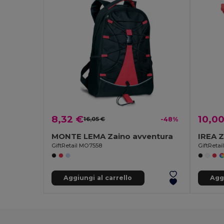
8,32 €
10,0
16,05 €
-48%
MONTE LEMA Zaino avventura
IREA Z
GiftRetail MO7558
GiftReta
Aggiungi al carrello
Aggi