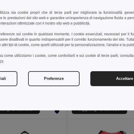
tilizza sia cookie propri che di terze parti per migliorare la funzionalità gener
e le prestazioni del sito web e garantire un'esperienza di navigazione fluida e pe
nterazioni ottimizzate con il nostro sito web e pubblicità.
preferenze sui cookie in qualsiasi momento. I cookie essenziali, necessari per il f
re disattivati in quanto indispensabili per il corretto funzionamento del sito. Tutta
altri tipi di cookie, come quelli utilizzati per la personalizzazione, l'analisi e la pubb
i su come utilizziamo i cookie, come controllarli e sui cookie di terze parti, consult
cy
.
 €
5,10 €
iali
Preferenze
Accettare 
in poliestere 600D
Zaino in 600D
92667A
Egotier 92396
+3 Colori
+4 Colori
ungi al carrello
Aggiungi al carrello