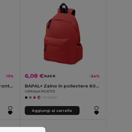
6,08 €
-11%
9,22 €
-34%
TIRANA Zaino con tasca frontale
BAPAL+ Zaino in poliestere 600D RPET
GiftRetail MO6703
+4 Colori
Aggiungi al carrello