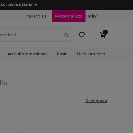
ESCLUSIVA DELL’APP!
/
Personalizza
Help?
Italia
It
Articoli promozionali
Basic
Tutti i prodotti
lio
Reimposta