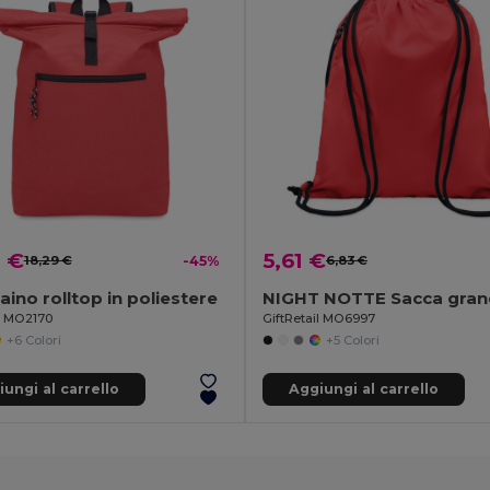
0 €
5,61 €
18,29 €
-45%
6,83 €
aino rolltop in poliestere
il MO2170
GiftRetail MO6997
+6 Colori
+5 Colori
ungi al carrello
Aggiungi al carrello