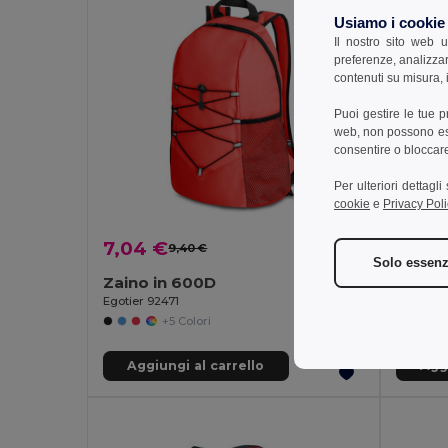
Usiamo i cookie
Il nostro sito web u
preferenze, analizzar
contenuti su misura, i
Puoi gestire le tue 
web, non possono esse
consentire o bloccare 
Per ulteriori dettagl
cookie
e
Privacy Poli
7,04 €
4,38
9,40 €
-25%
Solo essenz
Zaino in 600D
Zaino 
Egotier 92471
Egotier 
+5 Colori
Aggiungi al carrello
Aggi