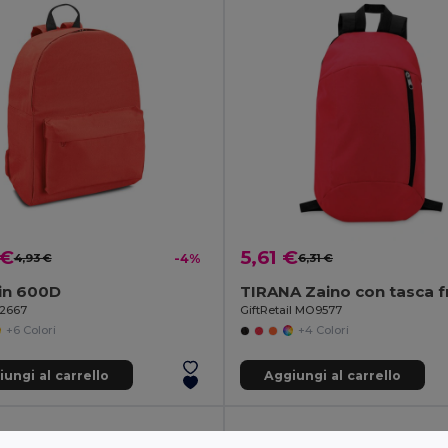
 €
5,61 €
4,93 €
-4%
6,31 €
in 600D
92667
GiftRetail MO9577
+6 Colori
+4 Colori
ungi al carrello
Aggiungi al carrello