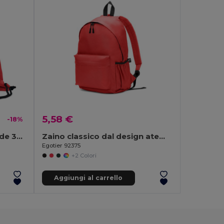
5,58 €
-18%
NIGHT NOTTE Sacca grande 300D RPET
Zaino classico dal design atemporale in poliestere riciclato 600D
Egotier 92375
+2 Colori
Aggiungi al carrello