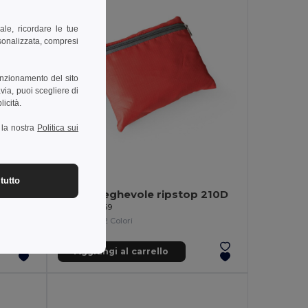
ale, ricordare le tue
rsonalizzata, compresi
unzionamento del sito
via, puoi scegliere di
licità.
a la nostra
Politica sui
4,84 €
tutto
Zaino pieghevole ripstop 210D
Egotier 92669
+2 Colori
Aggiungi al carrello