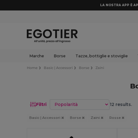
LA NOSTRA APP È AP
Marche
Borse
Tazze, bottiglie e stoviglie
Home
Basic | Accessori
Borse
Zaini
Bo
Ordina per
Filtri
12 results.
Basic | Accessori
Borse
Zaini
Rosse