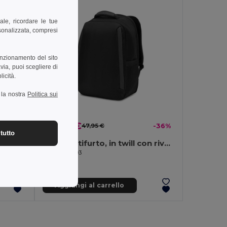
ale, ricordare le tue
rsonalizzata, compresi
unzionamento del sito
via, puoi scegliere di
licità.
a la nostra
Politica sui
30,60 €
-37%
47,95 €
-36%
tutto
Zaino in poliestere riciclato 600D ad alta densità. Sviluppato per soddisfare le dimensioni richieste dalle compagnie aeree
Zaino antifurto, in twill con rivestimento idrorepellente e poliestere riciclato 600D ad alta densità, per laptop da 17.3"
Egotier 92393
Aggiungi al carrello