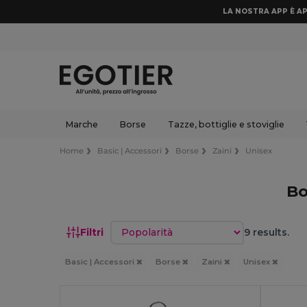
LA NOSTRA APP È AP
Marche
Borse
Tazze, bottiglie e stoviglie
Home
Basic | Accessori
Borse
Zaini
Unisex
Bo
Ordina per
Filtri
9 results.
Basic | Accessori
Borse
Zaini
Unisex