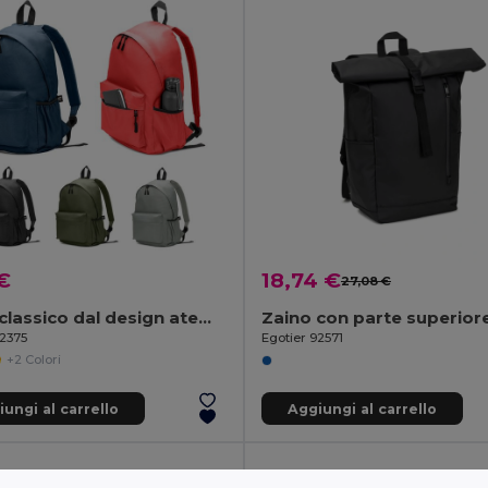
€
18,74 €
27,08 €
Zaino classico dal design atemporale in poliestere riciclato 600D
92375
Egotier 92571
+2 Colori
ungi al carrello
Aggiungi al carrello