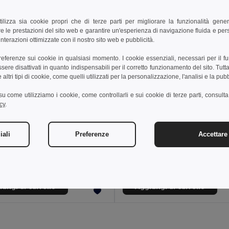
tilizza sia cookie propri che di terze parti per migliorare la funzionalità gener
e le prestazioni del sito web e garantire un'esperienza di navigazione fluida e pe
nterazioni ottimizzate con il nostro sito web e pubblicità.
preferenze sui cookie in qualsiasi momento. I cookie essenziali, necessari per il f
re disattivati in quanto indispensabili per il corretto funzionamento del sito. Tutta
altri tipi di cookie, come quelli utilizzati per la personalizzazione, l'analisi e la pubb
i su come utilizziamo i cookie, come controllarli e sui cookie di terze parti, consult
cy
.
€
19,18 €
30,33 €
iali
Preferenze
Accettare 
Zaino per laptop in poliestere riciclato 600D ad alta densità 15"
92576
Egotier 92361
ungi al carrello
Aggiungi al carrello