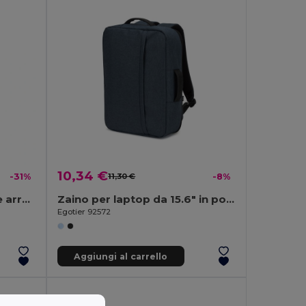
10,34 €
-31%
11,30 €
-8%
Zaino con parte superiore arrotolabile e sistema di cerniera che consente di arrotolare la parte superiore per adattarla al volume dello zaino, realizzato in poliestere riciclato 600D
Zaino per laptop da 15.6" in poliestere riciclato 300D ad alta densità
Egotier 92572
Aggiungi al carrello