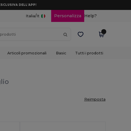
ESCLUSIVA DELL’APP!
/
Personalizza
Help?
Italia
It
Articoli promozionali
Basic
Tutti i prodotti
lio
Reimposta