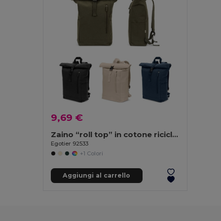
9,69 €
Zaino “roll top” in cotone riciclato e poliestere riciclato (380 g/m²)
Egotier 92533
+1 Colori
Aggiungi al carrello