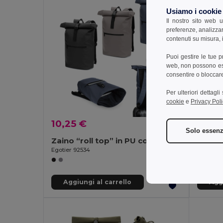
Usiamo i cookie
Il nostro sito web u
preferenze, analizzar
contenuti su misura, i
Puoi gestire le tue 
web, non possono esse
consentire o bloccare 
Per ulteriori dettagl
cookie
e
Privacy Poli
10,25 €
7,50 
Solo essenz
Zaino “roll top” in PU con tasca per laptop da 16"
Egotier 92534
Egotier 
Aggiungi al carrello
Aggi