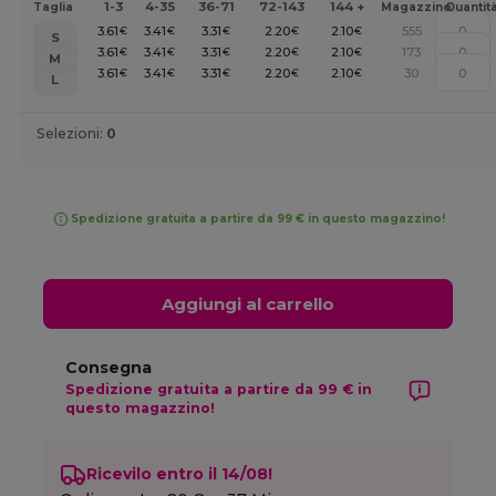
1-3
4-35
36-71
72-143
144 +
Taglia
Magazzino
Quantit
3.61
3.41
3.31
2.20
2.10
555
€
€
€
€
€
S
3.61
3.41
3.31
2.20
2.10
173
€
€
€
€
€
M
3.61
3.41
3.31
2.20
2.10
30
€
€
€
€
€
L
Selezioni:
0
Spedizione gratuita a partire da 99 € in questo magazzino!
Aggiungi al carrello
Consegna
Spedizione gratuita a partire da 99 € in
questo magazzino!
Ricevilo entro il 14/08!