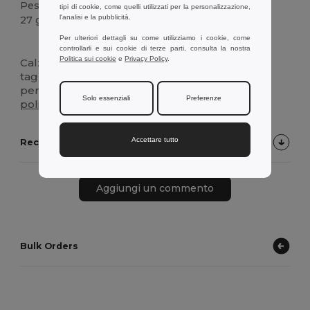
Peso
tipi di cookie, come quelli utilizzati per la personalizzazione,
l'analisi e la pubblicità.
27 g.
Per ulteriori dettagli su come utilizziamo i cookie, come
Alta disponibilità
controllarli e sui cookie di terze parti, consulta la nostra
Politica sui cookie
e
Privacy Policy
.
Calzini natalizi per bambini. Disponibili in varie
taglie. Forniti con etichetta in kraft
personalizzabile. Composizione:
Cotone
(78%),
Solo essenziali
Preferenze
poliestere
(17%) e elastam (5%)
Accettare tutto
Recensioni dei Clienti sul Prodotto
Aggiungi un commento
Bulk Orders