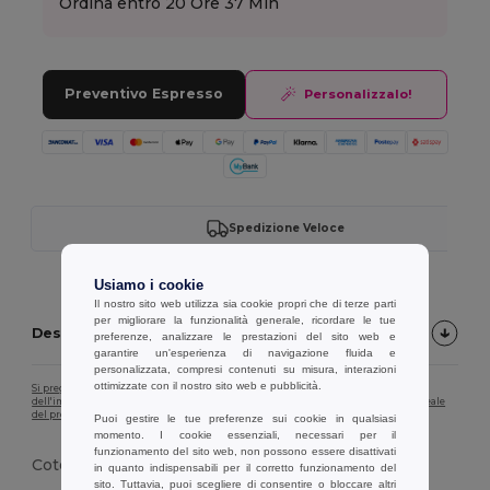
Ordina entro
20 Ore 37 Min
Preventivo Espresso
Personalizzalo!
Spedizione Veloce
Usiamo i cookie
Il nostro sito web utilizza sia cookie propri che di terze parti
per migliorare la funzionalità generale, ricordare le tue
Descrizione del prodotto
preferenze, analizzare le prestazioni del sito web e
garantire un'esperienza di navigazione fluida e
personalizzata, compresi contenuti su misura, interazioni
ottimizzate con il nostro sito web e pubblicità.
Si prega di notare che, a causa della calibrazione dello schermo, il colore
dell'immagine del prodotto potrebbe non corrispondere esattamente al colore reale
del prodotto.
Puoi gestire le tue preferenze sui cookie in qualsiasi
momento. I cookie essenziali, necessari per il
funzionamento del sito web, non possono essere disattivati
Cotone, poliestere,
spandex
in quanto indispensabili per il corretto funzionamento del
sito. Tuttavia, puoi scegliere di consentire o bloccare altri