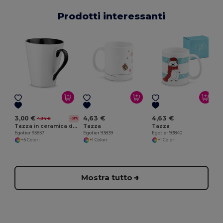
Prodotti interessanti
E
3,00 €
4,63 €
4,63 €
4,34 €
-31%
Tazza in ceramica da 320 mL
Tazza
Tazza
Egotier 93837
Egotier 93839
Egotier 93840
+5 Colori
+1 Colori
+1 Colori
Mostra tutto