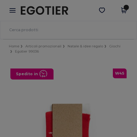
×
App Egotier
Scarica app
Prezzi migliori sull'app!
Home
Articoli promozionali
Natale & idee regalo
Giochi
Egotier 99036
W45
Spedito in