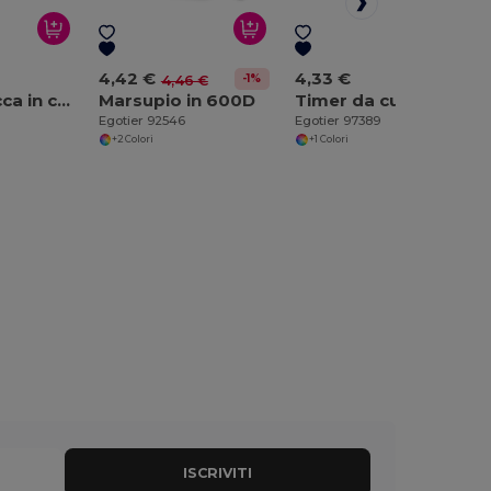
4,42 €
4,33 €
-1%
4,46 €
Zaino a sacca in cotone 100% (103 g/m²)
Marsupio in 600D
Timer da cucina in ABS
Egotier 92546
Egotier 97389
+2 Colori
+1 Colori
ISCRIVITI