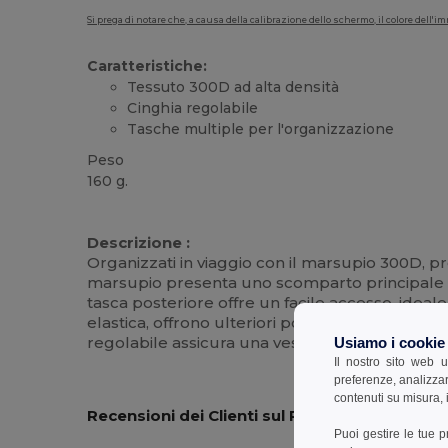
Si prega di notare che, a causa della calibrazione dello schermo, il colore dell
Caratteristiche:
Tessuto 300D ad alta densità
Cinghia regolabile
Tasche multiple per l'organizzazione
Peso
160 g.
Alta disponibilità
Personalizzabile
Descrizione :
Organizzati in viaggio con il marsupio 300D, pr
marsupio presenta uno scomparto principale con 
tasca posteriore offre un facile accesso, ideale
elastica, offrono ulteriori possibilità di stocca
regolabile assicura una vestibilità confortevo
Usiamo i cookie
Il nostro sito web u
preferenze, analizzar
contenuti su misura, i
Recensioni dei Clienti sul Prodotto
Puoi gestire le tue 