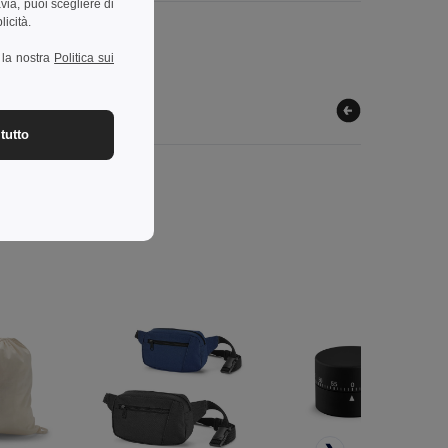
via, puoi scegliere di
licità.
a la nostra
Politica sui
tutto