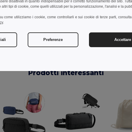
re disattivati in quanto indispensabili per il corretto funzionamento del sito. Tutta
altri tipi di cookie, come quelli utilizzati per la personalizzazione, l'analisi e la pubb
Aggiungi un commento
i su come utilizziamo i cookie, come controllarli e sui cookie di terze parti, consult
cy
.
iali
Preferenze
Accettare 
Prodotti interessanti