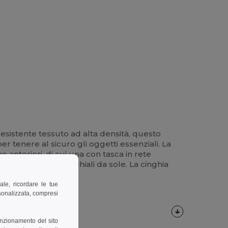
resistente tessuto ad alta densità, questo
r tenere al sicuro gli oggetti essenziali. La
e anteriori, di cui una con tasca in rete
 moschettoni o occhiali da sole. La cinghia
ualsiasi avventura.
ale, ricordare le tue
rsonalizzata, compresi
unzionamento del sito