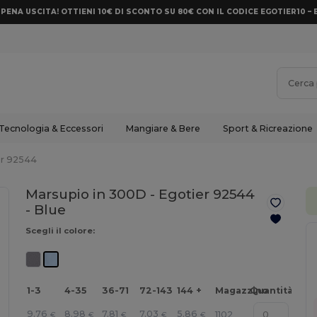
PENA USCITA! OTTIENI 10€ DI SCONTO SU 80€ CON IL CODICE EGOTIER10 – 
Tecnologia & Eccessori
Mangiare & Bere
Sport & Ricreazione
er 92544
Marsupio in 300D - Egotier 92544
-
Blue
Scegli il colore:
1-3
4-35
36-71
72-143
144 +
Magazzino
Quantità
9.76
8.98
7.81
7.03
5.86
1102
€
€
€
€
€