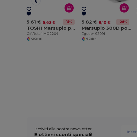
5,61 €
5,82 €
-15%
-28%
6,63 €
8,10 €
TOSHI Marsupio poliestere 300D RPET
Marsupio 300D poliestere riciclato e 600D poliestere riciclato con elementi riflettenti
GiftRetail MO2204
Egotier 92091
+2 Colori
+1 Colori
Iscriviti alla nostra newsletter
E ottieni sconti speciali!