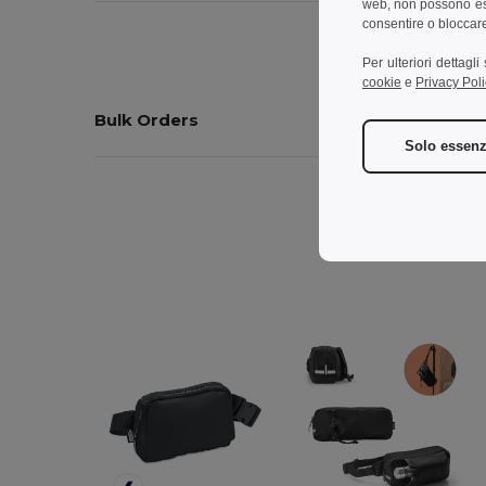
web, non possono esse
consentire o bloccare 
Per ulteriori dettagl
cookie
e
Privacy Poli
Bulk Orders
Solo essenz