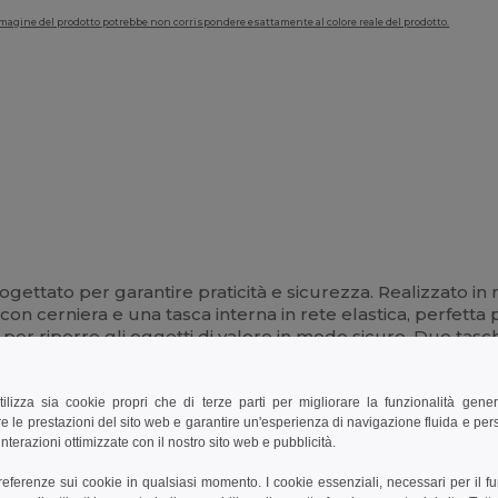
'immagine del prodotto potrebbe non corrispondere esattamente al colore reale del prodotto.
ogettato per garantire praticità e sicurezza. Realizzato in 
cerniera e una tasca interna in rete elastica, perfetta pe
 per riporre gli oggetti di valore in modo sicuro. Due tasch
ggio. Un passante laterale
elastico
è perfetto per agganciare
le, rendendo questo marsupio un accessorio versatile per q
tilizza sia cookie propri che di terze parti per migliorare la funzionalità gener
e le prestazioni del sito web e garantire un'esperienza di navigazione fluida e pe
nterazioni ottimizzate con il nostro sito web e pubblicità.
preferenze sui cookie in qualsiasi momento. I cookie essenziali, necessari per il f