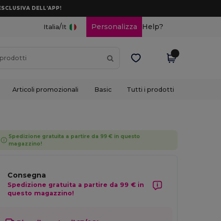
ESCLUSIVA DELL’APP!
/
Personalizza
Help?
Italia
It
Articoli promozionali
Basic
Tutti i prodotti
Spedizione gratuita a partire da 99 € in questo
magazzino!
Consegna
Spedizione gratuita a partire da 99 € in
questo magazzino!