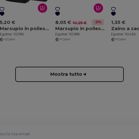
5,20 €
8,05 €
1,35 €
-21%
10,25 €
Marsupio in poliestere riciclato 600D e foderato in poliestere riciclato 210D
Marsupio in poliestere riciclato 600D ad alta densità e fodera in poliestere riciclato 210D
Egotier 92386
Egotier 92388
Egotier 92456
+2 Colori
+1 Colori
+1 Colori
Mostra tutto