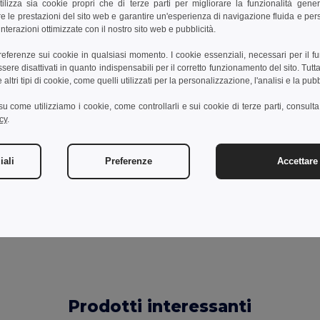
 in avanti; capovolgerla e usare l'apriscatole per sollevare
tilizza sia cookie propri che di terze parti per migliorare la funzionalità gener
e le prestazioni del sito web e garantire un'esperienza di navigazione fluida e pe
nterazioni ottimizzate con il nostro sito web e pubblicità.
preferenze sui cookie in qualsiasi momento. I cookie essenziali, necessari per il f
re disattivati in quanto indispensabili per il corretto funzionamento del sito. Tutta
altri tipi di cookie, come quelli utilizzati per la personalizzazione, l'analisi e la pubb
i su come utilizziamo i cookie, come controllarli e sui cookie di terze parti, consult
cy
.
Aggiungi un commento
iali
Preferenze
Accettare 
Prodotti interessanti