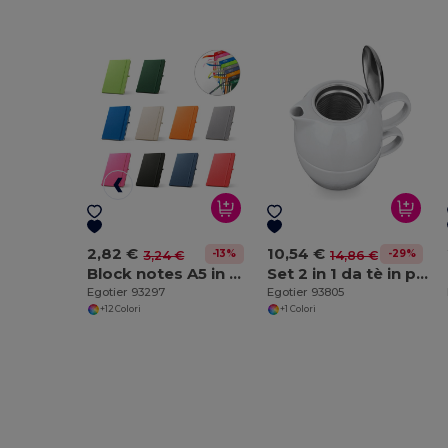
2,82 €
10,54 €
-13%
-29%
3,24 €
14,86 €
Block notes A5 in poliestere riciclato (100% rPET) con fogli a righe
Set 2 in 1 da tè in porcellana
Egotier 93297
Egotier 93805
+12 Colori
+1 Colori