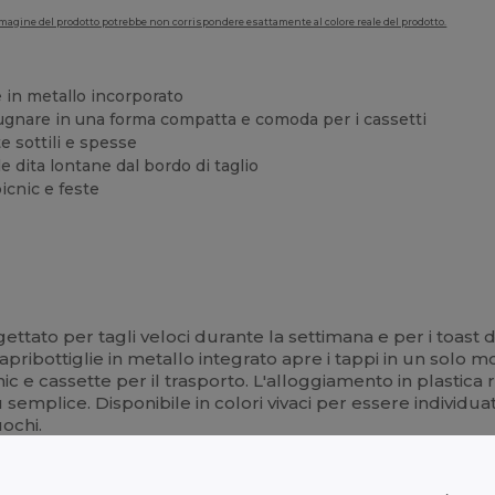
'immagine del prodotto potrebbe non corrispondere esattamente al colore reale del prodotto.
ie in metallo incorporato
mpugnare in una forma compatta e comoda per i cassetti
te sottili e spesse
le dita lontane dal bordo di taglio
icnic e feste
gettato per tagli veloci durante la settimana e per i toast 
l'apribottiglie in metallo integrato apre i tappi in un solo
picnic e cassette per il trasporto. L'alloggiamento in plastic
iù semplice. Disponibile in colori vivaci per essere individ
uochi.