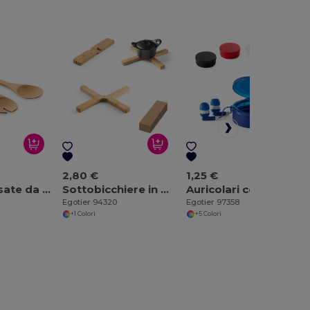
2,80 €
1,25 €
Set di 2 posate da insalata
Sottobicchiere in bambù
Auricolari con cavo in ABS da 1.2 metri
Egotier 94320
Egotier 97358
+1 Colori
+5 Colori