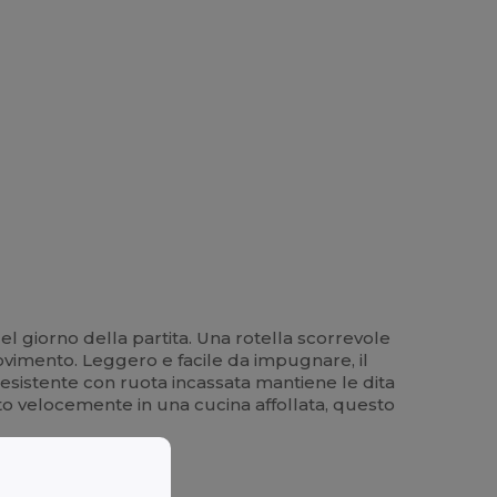
del giorno della partita. Una rotella scorrevole
 movimento. Leggero e facile da impugnare, il
a resistente con ruota incassata mantiene le dita
uato velocemente in una cucina affollata, questo