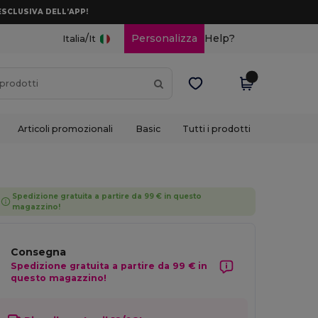
ESCLUSIVA DELL’APP!
/
Personalizza
Help?
Italia
It
Articoli promozionali
Basic
Tutti i prodotti
Spedizione gratuita a partire da 99 € in questo
magazzino!
Consegna
Spedizione gratuita a partire da 99 € in
questo magazzino!