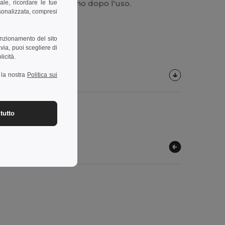
 i tappi. Lavare a mano dopo l'uso.
ale, ricordare le tue
rsonalizzata, compresi
unzionamento del sito
via, puoi scegliere di
licità.
a la nostra
Politica sui
tutto