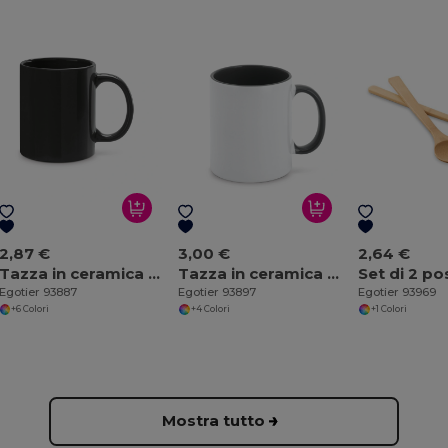
2,87 €
3,00 €
2,64 €
Tazza in ceramica 350 mL
Tazza in ceramica ideale per la sublimazione
Egotier 93887
Egotier 93897
Egotier 93969
+6 Colori
+4 Colori
+1 Colori
Mostra tutto