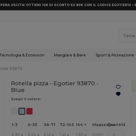
PENA USCITA! OTTIENI 10€ DI SCONTO SU 80€ CON IL CODICE EGOTIER10 – 
Tecnologia & Eccessori
Mangiare & Bere
Sport & Ricreazione
otier 93870
Rotella pizza - Egotier 93870 -
Blue
Scegli il colore:
1-3
4-35
36-71
72-143
144 +
Magazzino
Quantità
2.35
2.24
2.12
1.41
1.30
22157
€
€
€
€
€