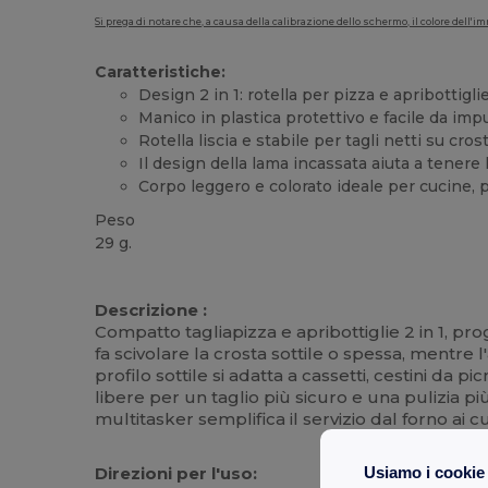
Si prega di notare che, a causa della calibrazione dello schermo, il colore dell
Caratteristiche:
Design 2 in 1: rotella per pizza e apribottigl
Manico in plastica protettivo e facile da i
Rotella liscia e stabile per tagli netti su cros
Il design della lama incassata aiuta a tenere 
Corpo leggero e colorato ideale per cucine, p
Peso
29 g.
Alta disponibilità
Descrizione :
Compatto tagliapizza e apribottiglie 2 in 1, pro
fa scivolare la crosta sottile o spessa, mentre 
profilo sottile si adatta a cassetti, cestini da 
libere per un taglio più sicuro e una pulizia p
multitasker semplifica il servizio dal forno ai c
Direzioni per l'uso:
Usiamo i cookie