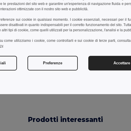
e le prestazioni del sito web e garantire un'esperienza di navigazione fluida e pe
nterazioni ottimizzate con il nostro sito web e pubblicità.
egalo in carta kraft.
preferenze sui cookie in qualsiasi momento. I cookie essenziali, necessari per il f
re disattivati in quanto indispensabili per il corretto funzionamento del sito. Tutta
altri tipi di cookie, come quelli utilizzati per la personalizzazione, l'analisi e la pubb
i su come utilizziamo i cookie, come controllarli e sui cookie di terze parti, consult
cy
.
Aggiungi un commento
iali
Preferenze
Accettare 
Prodotti interessanti