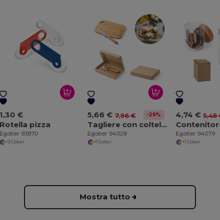
1,30 €
5,66 €
4,74 €
-29%
7,96 €
5,48
Rotella pizza
Tagliere con coltello per formaggi
Egotier 93870
Egotier 94028
Egotier 94079
+3 Colori
+1 Colori
+1 Colori
Mostra tutto