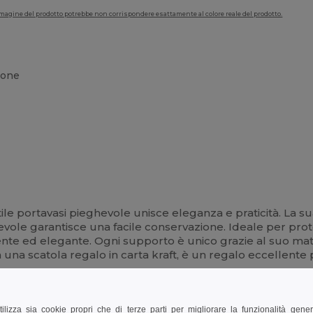
'immagine del prodotto potrebbe non corrispondere esattamente al colore reale del prodotto.
ione
le portavasi pieghevole unisce eleganza e praticità. La su
hevole garantisce una facile conservazione. Ideale per pro
ente ed elegante. Ogni supporto è unico grazie al suo mate
 una scatola regalo in carta kraft, è un regalo eccellente p
a per sostenere pentole o padelle calde.
tilizza sia cookie propri che di terze parti per migliorare la funzionalità gener