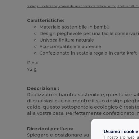
Si prega di notare che, a causa della calibrazione dello schermo, il colore dell
Caratteristiche:
Materiale sostenibile in bambù
Design pieghevole per una facile conservaz
Univoca finitura naturale
Eco-compatibile e durevole
Confezionato in scatola regalo in carta kraft
Peso
72 g.
Personalizzabile
Descrizione :
Realizzato in bambù sostenibile, questo versati
di qualsiasi cucina, mentre il suo design pieg
calde, questo sottopentola ecologico è resist
alla vostra casa. Perfettamente confezionato in
Direzioni per l'uso:
Usiamo i cookie
Spiegare e posizionare su una superficie pian
Il nostro sito web u