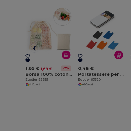
1,65 €
0,48 €
-2%
1,69 €
Borsa 100% cotone (120 g/m²) con maglia 100% cotone nella parte frontale (100 g/m²)
Portatessere per smartphone in silicone
Egotier 92935
Egotier 93320
+1 Colori
+6 Colori