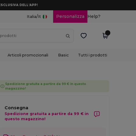
ESCLUSIVA DELL’APP!
/
Personalizza
Help?
Italia
It
Articoli promozionali
Basic
Tutti i prodotti
Spedizione gratuita a partire da 99 € in questo
magazzino!
Consegna
Spedizione gratuita a partire da 99 € in
questo magazzino!