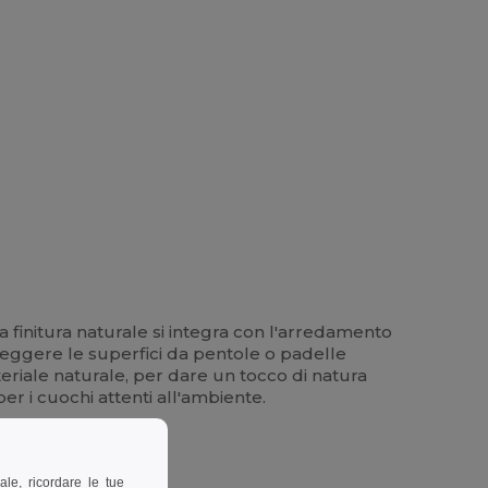
a finitura naturale si integra con l'arredamento
teggere le superfici da pentole o padelle
riale naturale, per dare un tocco di natura
er i cuochi attenti all'ambiente.
ale, ricordare le tue