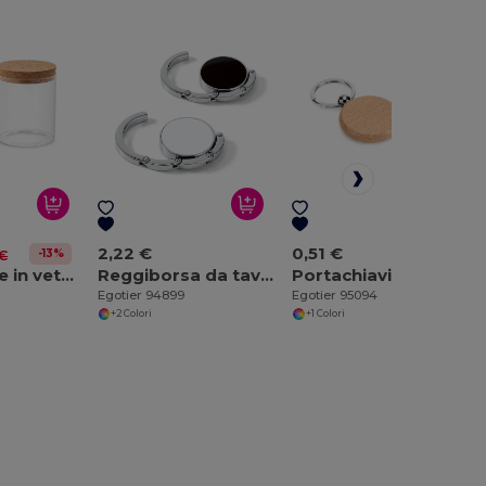
2,22 €
0,51 €
-13%
 €
Contenitore in vetro borosilicato con tappo in sughero 700 mL
Reggiborsa da tavolo
Portachiavi rotondo in legno di faggio
Egotier 94899
Egotier 95094
+2 Colori
+1 Colori