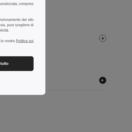
rsonalizzata, compresi
unzionamento del sito
via, puoi scegliere di
licità.
a la nostra
Politica sui
tutto