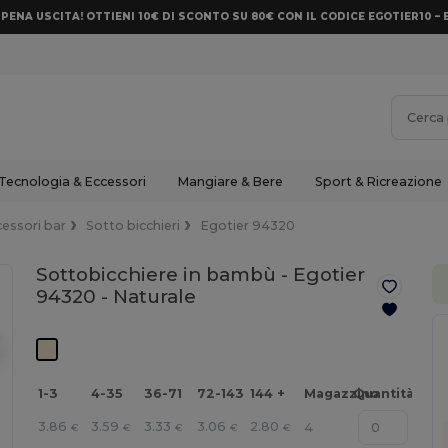
PENA USCITA! OTTIENI 10€ DI SCONTO SU 80€ CON IL CODICE EGOTIER10 – 
Tecnologia & Eccessori
Mangiare & Bere
Sport & Ricreazione
essori bar
Sotto bicchieri
Egotier 94320
Sottobicchiere in bambù - Egotier
94320 -
Naturale
1-3
4-35
36-71
72-143
144 +
Magazzino
Quantità
3.86
3.59
3.33
3.06
2.80
4
€
€
€
€
€