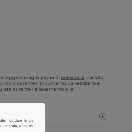
 una leggera maglia piqué di
poliestere
riciclato
 comfort durante il movimento. La vestibilità è
 durata durante l'allenamento o la
ale, ricordare le tue
rsonalizzata, compresi