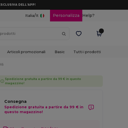
ESCLUSIVA DELL’APP!
/
Personalizza
Help?
Italia
It
Articoli promozionali
Basic
Tutti i prodotti
98
Spedizione gratuita a partire da 99 € in questo
magazzino!
Consegna
Spedizione gratuita a partire da 99 € in
questo magazzino!