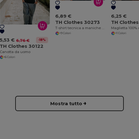
6,89 €
6,25 €
TH Clothes 30273
TH Clothe
T-shirt tecnica a maniche corte in poliestere
+9 Colori
+1 Colori
5,53 €
-18%
6,76 €
TH Clothes 30122
Canotta da uomo
+6 Colori
Mostra tutto