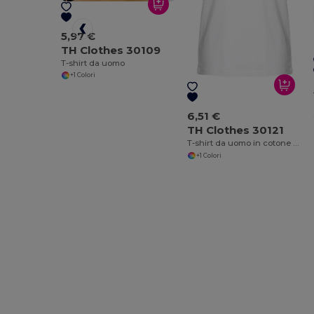
5,97 €
TH Clothes 30109
T-shirt da uomo
+1 Colori
6,51 €
TH Clothes 30121
T-shirt da uomo in cotone con maniche divise
+1 Colori