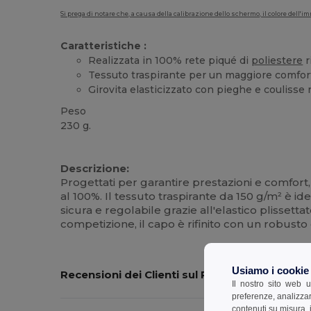
Si prega di notare che, a causa della calibrazione dello schermo, il colore dell
Caratteristiche :
Realizzata in 100% rete piqué di
poliestere
r
Tessuto traspirante per un maggiore comfort 
Girovita elasticizzato con pieghe e coulisse 
Peso
230 g.
Alta disponibilità
Personalizzabile
Descrizione:
Progettati per garantire prestazioni e comfort,
al 100%. Il tessuto traspirante da 150 g/m² è ide
sicura e regolabile grazie all'elastico plissett
competizione, il capo è rifinito con un robusto
Usiamo i cookie
Recensioni dei Clienti sul Prodotto
Il nostro sito web u
preferenze, analizzar
contenuti su misura, i