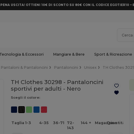
PENA USCITA! OTTIENI 10€ DI SCONTO SU 80€ CON IL CODICE EGOTIER10 – 
Tecnologia & Eccessori
Mangiare & Bere
Sport & Ricreazione
Pantaloni & Pantaloncini
Pantaloncini
Unisex
TH Clothes 302
TH Clothes 30298 - Pantaloncini
sportivi per adulti -
Nero
Scegli il colore:
Taglia
1-3
4-35
36-71
72-
144 +
Magazzino
Quantità
143