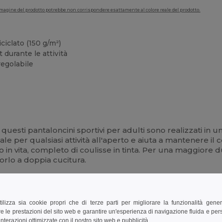
'immagine del prodotto potrebbe non corrispondere esattamente al colore reale del prodotto.
iciclato (150 g/m²)
durante le attività
regolabile
 questi pantaloncini sportivi per adulti sono realizzati in
ale per qualsiasi attività all'aperto e aiuta a mantenere il
ato in vita, completo di coulisse in tinta. Per una maggiore
 orlo a doppia cucitura.
tilizza sia cookie propri che di terze parti per migliorare la funzionalità gener
e le prestazioni del sito web e garantire un'esperienza di navigazione fluida e pe
nterazioni ottimizzate con il nostro sito web e pubblicità.