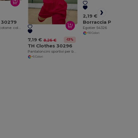
2,19 €
s 30279
Borraccia PET riciclato (100% rPET) trasparente con finitura lucida 600 mL
Maglietta 100% cotone. colore bianco
Egotier 54326
+10 Colori
7,19 €
-13%
8,26 €
TH Clothes 30296
Pantaloncini sportivi per bambini
+5 Colori