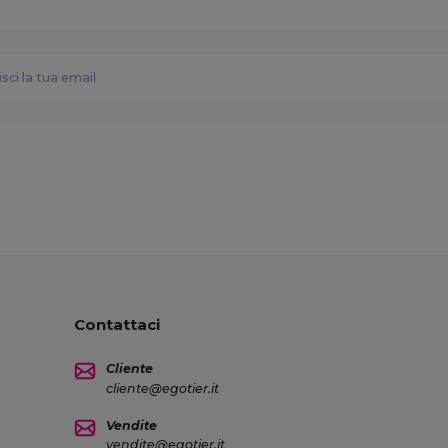
Contattaci
Cliente
cliente@egotier.it
Vendite
vendite@egotier.it