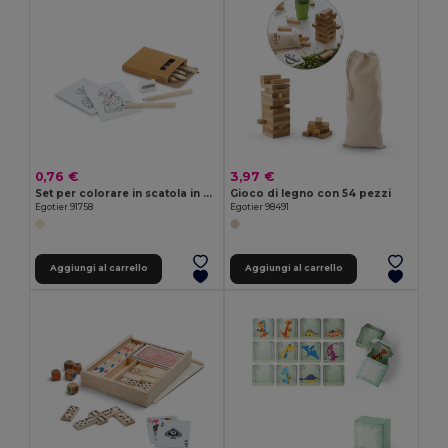
0,76 €
3,97 €
Set per colorare in scatola in cartone
Gioco di legno con 54 pezzi
Egotier 91758
Egotier 98491
Aggiungi al carrello
Aggiungi al carrello