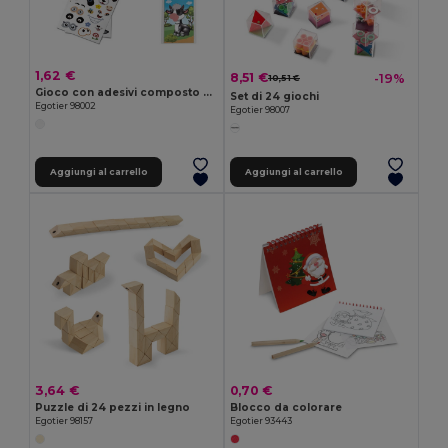
1,62 €
8,51 €
-19%
10,51 €
Gioco con adesivi composto da sei fogli
Set di 24 giochi
Egotier 98002
Egotier 98007
Aggiungi al carrello
Aggiungi al carrello
3,64 €
0,70 €
Puzzle di 24 pezzi in legno
Blocco da colorare
Egotier 98157
Egotier 93443