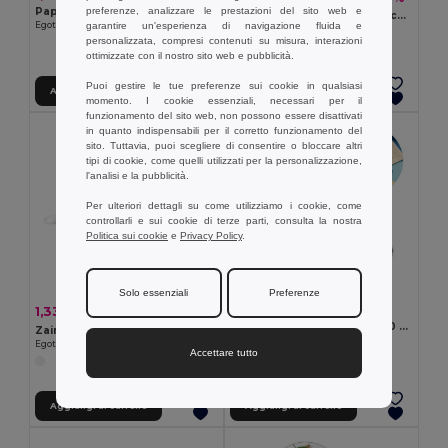
preferenze, analizzare le prestazioni del sito web e
Paperella di gomma in PVC
Console classica con 26 giochi in ABS
garantire un'esperienza di navigazione fluida e
Egotier 98077
Egotier 97180
personalizzata, compresi contenuti su misura, interazioni
ottimizzate con il nostro sito web e pubblicità.
Puoi gestire le tue preferenze sui cookie in qualsiasi
Aggiungi al carrello
Aggiungi al carrello
momento. I cookie essenziali, necessari per il
funzionamento del sito web, non possono essere disattivati
in quanto indispensabili per il corretto funzionamento del
sito. Tuttavia, puoi scegliere di consentire o bloccare altri
tipi di cookie, come quelli utilizzati per la personalizzazione,
l'analisi e la pubblicità.
Per ulteriori dettagli su come utilizziamo i cookie, come
controllarli e sui cookie di terze parti, consulta la nostra
Politica sui cookie
e
Privacy Policy
.
Solo essenziali
Preferenze
2,09 €
1,33 €
-11%
1,50 €
Classico gioco del tris con 10 pezzi in legno compensato
Zaino a sacca con disegno da colorare (80 g/m²)
Egotier 98097
Egotier 92619
Accettare tutto
Aggiungi al carrello
Aggiungi al carrello