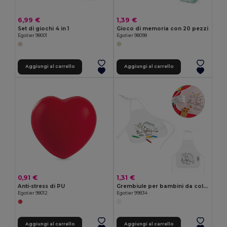
6,99 €
1,39 €
Set di giochi 4 in 1
Gioco di memoria con 20 pezzi
Egotier 98001
Egotier 98098
Aggiungi al carrello
Aggiungi al carrello
0,91 €
1,31 €
Anti-stress di PU
Grembiule per bambini da colorare in TNT (80 g/m²)
Egotier 98012
Egotier 99834
Aggiungi al carrello
Aggiungi al carrello