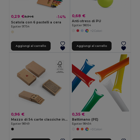
0,68 €
0,29 €
-14%
0,34 €
Anti-stress di PU
Scatola con 6 pastelli a cera
Egotier 98054
Egotier 91754
+2 Colori
Aggiungi al carrello
Aggiungi al carrello
0,96 €
0,35 €
Mazzo di 54 carte classiche in carta kraft, con materiale certificato FSC™ e altri materiali controllati
Battimano (PE)
Egotier 98149
Egotier 98454
+3 Colori