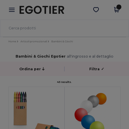
×
App Egotier
Scarica app
Prezzi migliori sull'app!
Home
Articoli promozionali
Bambini & Giochi
Bambini & Giochi Egotier
all'ingrosso e al dettaglio
Ordina per
Filtra
✓
43 results.