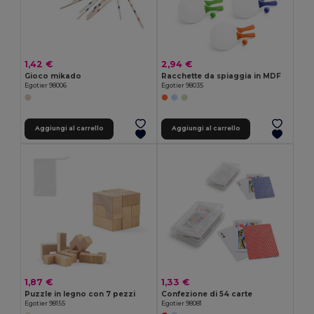
1,42 €
2,94 €
Gioco mikado
Racchette da spiaggia in MDF
Egotier 98006
Egotier 98035
Aggiungi al carrello
Aggiungi al carrello
1,87 €
1,33 €
Puzzle in legno con 7 pezzi
Confezione di 54 carte
Egotier 98155
Egotier 98081