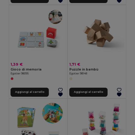
1,39 €
1,71 €
Gioco di memoria
Puzzle in bambù
Egotier 98095
Egotier 98148
Aggiungi al carrello
Aggiungi al carrello