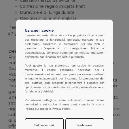
Classico mazzo da 54 carte
Confezione regalo in carta kraft
Durevole e di lunga durata
Design unico e minimalista
Peso
Usiamo i cookie
57 g.
Il nostro sito web utilizza sia cookie propri che di terze parti
per migliorare la funzionalità generale, ricordare le tue
Alta disponibilità
preferenze, analizzare le prestazioni del sito web e
garantire un'esperienza di navigazione fluida e
Descrizione :
personalizzata, compresi contenuti su misura, interazioni
Riunite amici e familiari per una serata di gioco
ottimizzate con il nostro sito web e pubblicità.
con questo classico mazzo di 54 carte da gioco.
Puoi gestire le tue preferenze sui cookie in qualsiasi
Realizzate in carta kraft ecologica e certificata
momento. I cookie essenziali, necessari per il
FSC™, queste carte offrono un'estetica unica e
funzionamento del sito web, non possono essere disattivati
in quanto indispensabili per il corretto funzionamento del
naturale. Il design sottile e minimalista completa
sito. Tuttavia, puoi scegliere di consentire o bloccare altri
l'atmosfera rustica, mentre il materiale resistente
tipi di cookie, come quelli utilizzati per la personalizzazione,
garantisce un gioco di lunga durata.Arrivato in
l'analisi e la pubblicità.
una scatola regalo in carta kraft abbinata, questo
Per ulteriori dettagli su come utilizziamo i cookie, come
set è perfetto per essere regalato o per
controllarli e sui cookie di terze parti, consulta la nostra
aggiungere un tocco di fascino vintage alla vostra
Politica sui cookie
e
Privacy Policy
.
collezione di giochi. Che si tratti di poker, ramino o
di una semplice partita a solitario, queste carte
offrono un divertimento senza fine.
Solo essenziali
Preferenze