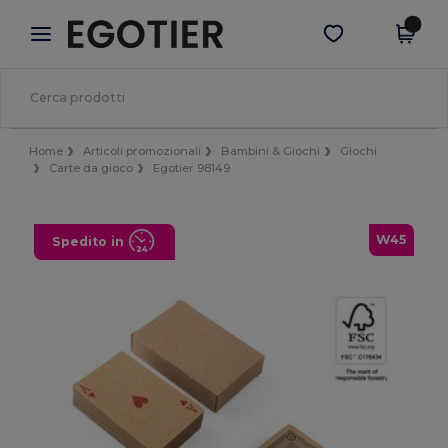
×
App Egotier
Scarica app
Prezzi migliori sull'app!
Home
Articoli promozionali
Bambini & Giochi
Giochi
Carte da gioco
Egotier 98149
W45
Spedito in