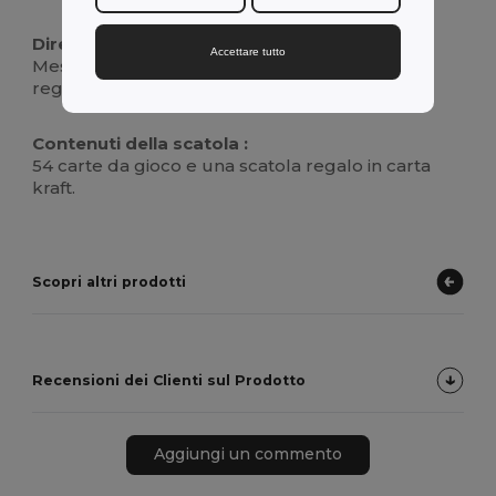
Direzioni per l'uso :
Accettare tutto
Mescolate e distribuite le carte secondo le
regole del gioco prescelto.
Contenuti della scatola :
54 carte da gioco e una scatola regalo in carta
kraft.
Scopri altri prodotti
Recensioni dei Clienti sul Prodotto
Aggiungi un commento