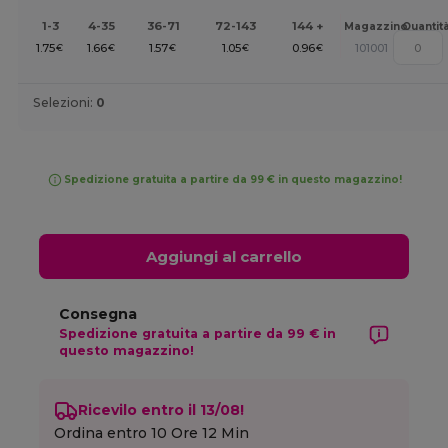
1-3
4-35
36-71
72-143
144 +
Magazzino
Quantit
1.75
1.66
1.57
1.05
0.96
101001
€
€
€
€
€
Selezioni:
0
Spedizione gratuita a partire da 99 € in questo magazzino!
Aggiungi al carrello
Consegna
Spedizione gratuita a partire da 99 € in
questo magazzino!
Ricevilo entro il 13/08!
Ordina entro
10 Ore 12 Min