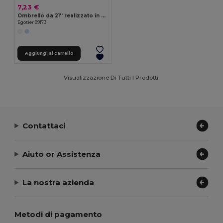
7,23 €
Ombrello da 21'' realizzato in poliestere riciclato (100% rPET) 190T pongee antivento
Egotier 99173
Aggiungi al carrello
Visualizzazione Di Tutti I Prodotti.
Contattaci
Aiuto or Assistenza
La nostra azienda
Metodi di pagamento