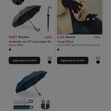
10,97 €
2,20 €
-26%
-17%
14,78 €
2,67 €
Ombrello da 27" in pongee 190T antivento in poliestere riciclato (100% rPET)
Goya 53544
Egotier 99163
Guanti RPET per Touch Screen con Certificato BARID
Aggiungi al carrello
Aggiungi al carrello