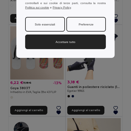
Sciarpa Polar 180gr/m2 Adatta per Sublimazione
Coltellino Chic con Manico in Legno TOP
controllarli e sui cookie di terze parti, consulta la nostra
Politica sui cookie
e
Privacy Policy
.
Aggiungi al carrello
Aggiungi al carrello
Solo essenziali
Preferenze
Accettare tutto
3,18 €
6,22 €
-13%
7,18 €
Guanti in poliestere riciclato (100% rPET), con punta touch
Goya 38037
Egotier 99165
Infradito in EVA, Taglie 39 e 43 FLIP
Aggiungi al carrello
Aggiungi al carrello