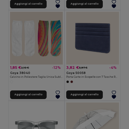
Aggiungi al carrello
Aggiungi al carrello
1,85 €
3,82 €
-12%
-4%
2,10 €
3,97 €
Goya 38040
Goya 50058
Calzino in Poliestere Taglia Unica Sublimabile FOOT
Porta Carte in Ecopelle con 7 Tasche RFID BANNER
Aggiungi al carrello
Aggiungi al carrello