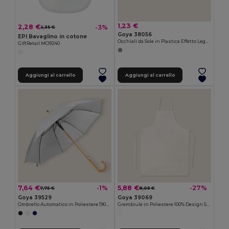
1,23 €
2,28 €
-3%
2,35 €
Goya 38056
EPI Bavaglino in cotone
Occhiali da Sole in Plastica Effetto Legno Colorato con Lenti a Specchio UV400 TIMBER
GiftRetail MO9240
Aggiungi al carrello
Aggiungi al carrello
7,64 €
5,88 €
-1%
-27%
7,75 €
8,05 €
Goya 39529
Goya 39069
Ombrello Automatico in Poliestere 190T, 100cm CLOUDY
Grembiule in Poliestere 100% Design Speciale SION