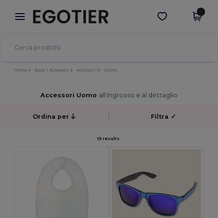
×
App Egotier
Scarica app
Prezzi migliori sull'app!
Home
Basic | Accessori
Accessori
Uomo
Accessori Uomo
all'ingrosso e al dettaglio
Ordina per
Filtra
✓
15 results.