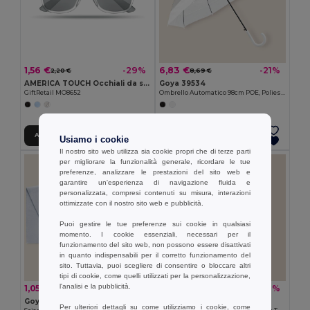
1,56 €
6,83 €
-29%
-21%
2,20 €
8,69 €
AMERICA TOUCH Occhiali da sole con lenti spe
Goya 39534
GiftRetail MO8652
Ombrello Automatico 98cm POE, Poliestere e Manico Plastica MIST
Aggiungi al carrello
Aggiungi al carrello
Usiamo i cookie
Il nostro sito web utilizza sia cookie propri che di terze parti
per migliorare la funzionalità generale, ricordare le tue
preferenze, analizzare le prestazioni del sito web e
garantire un'esperienza di navigazione fluida e
personalizzata, compresi contenuti su misura, interazioni
ottimizzate con il nostro sito web e pubblicità.
Puoi gestire le tue preferenze sui cookie in qualsiasi
momento. I cookie essenziali, necessari per il
funzionamento del sito web, non possono essere disattivati
in quanto indispensabili per il corretto funzionamento del
sito. Tuttavia, puoi scegliere di consentire o bloccare altri
tipi di cookie, come quelli utilizzati per la personalizzazione,
l'analisi e la pubblicità.
1,05 €
6,59 €
-7%
-2%
1,12 €
6,73 €
Goya 39526
Goya 28347
Per ulteriori dettagli su come utilizziamo i cookie, come