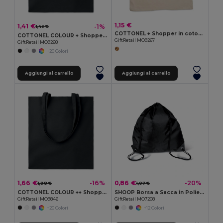
1,15 €
1,41 €
-1%
1,43 €
COTTONEL + Shopper in cotone 140gr
COTTONEL COLOUR + Shopper in cotone 140gr
GiftRetail MO9267
GiftRetail MO9268
+20 Colori
Aggiungi al carrello
Aggiungi al carrello
1,66 €
0,86 €
-16%
-20%
1,98 €
1,07 €
COTTONEL COLOUR ++ Shopper in cotone da 180gr MO9846-
SHOOP Borsa a Sacca in Poliestere per Escursioni
GiftRetail MO9846
GiftRetail MO7208
+20 Colori
+12 Colori