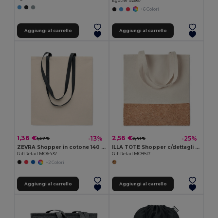
Egotier 92667
+6 Colori
Aggiungi al carrello
Aggiungi al carrello
1,36 €
2,56 €
-13%
-25%
1,57 €
3,41 €
ZEVRA Shopper in cotone 140 gr/m
ILLA TOTE Shopper c/dettagli in sughero
GiftRetail MO6437
GiftRetail MO9517
+2 Colori
Aggiungi al carrello
Aggiungi al carrello