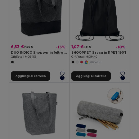
6,53 €
1,07 €
-13%
-18%
7,50 €
1,31 €
DUO INDICO Shopper in feltro RPET
SHOOPPET Sacca in RPET 190T
GiftRetail MO6455
GiftRetail MO9440
+8 Colori
Aggiungi al carrello
Aggiungi al carrello