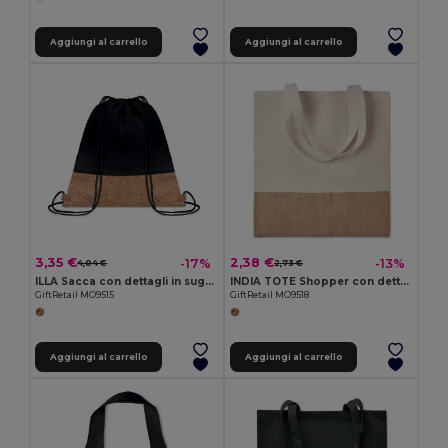
Aggiungi al carrello
Aggiungi al carrello
3,35 €
2,38 €
-17%
-13%
4,04 €
2,73 €
ILLA Sacca con dettagli in sughero
INDIA TOTE Shopper con dettagli in juta
GiftRetail MO9515
GiftRetail MO9518
Aggiungi al carrello
Aggiungi al carrello