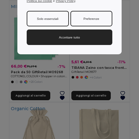
Politica sui cookie
e
Privacy Policy
.
MIN QTY: 50
Solo essenziali
Preferenze
Accettare tutto
5,61 €
-11%
6,31 €
66,00 €
-7%
71,27 €
TIRANA Zaino con tasca frontale
Pack da 50 GiftRetail MO9268
GiftRetail MO9577
COTTONEL COLOUR + Shopper in cotone 140gr
+4 Colori
+20 Colori
Aggiungi al carrello
Aggiungi al carrello
Organic Cotton