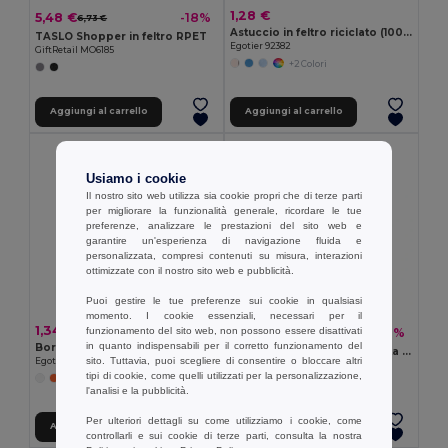
1,28 €
5,48 €
-18%
6,73 €
Astuccio in feltro riciclato (100% rPET)
TASLO Shopper in feltro RPET
Egotier 92382
GiftRetail MO6185
+2 Colori
Aggiungi al carrello
Aggiungi al carrello
Usiamo i cookie
Il nostro sito web utilizza sia cookie propri che di terze parti
per migliorare la funzionalità generale, ricordare le tue
preferenze, analizzare le prestazioni del sito web e
garantire un'esperienza di navigazione fluida e
personalizzata, compresi contenuti su misura, interazioni
ottimizzate con il nostro sito web e pubblicità.
Puoi gestire le tue preferenze sui cookie in qualsiasi
momento. I cookie essenziali, necessari per il
1,34 €
0,80 €
funzionamento del sito web, non possono essere disattivati
-2%
0,82 €
in quanto indispensabili per il corretto funzionamento del
Borsa termica 3 L in TNT (80 g/m²)
APO BAG Borsa termosaldata in TNT
sito. Tuttavia, puoi scegliere di consentire o bloccare altri
Egotier 98409
GiftRetail MO8959
tipi di cookie, come quelli utilizzati per la personalizzazione,
l'analisi e la pubblicità.
Per ulteriori dettagli su come utilizziamo i cookie, come
Aggiungi al carrello
Aggiungi al carrello
controllarli e sui cookie di terze parti, consulta la nostra