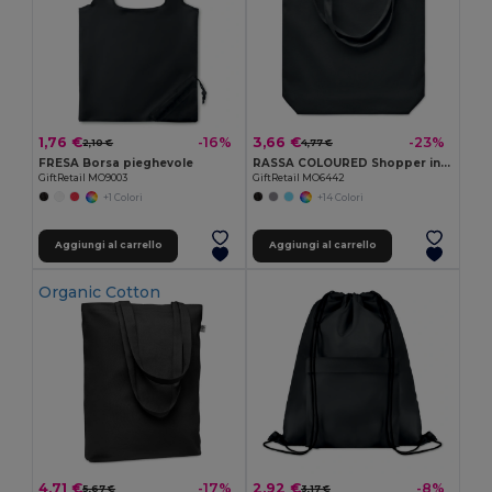
1,76 €
3,66 €
-16%
-23%
2,10 €
4,77 €
FRESA Borsa pieghevole
RASSA COLOURED Shopper in tela 270 gr/m²
GiftRetail MO9003
GiftRetail MO6442
+1 Colori
+14 Colori
Aggiungi al carrello
Aggiungi al carrello
Organic Cotton
4,71 €
2,92 €
-17%
-8%
5,67 €
3,17 €