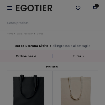
×
App Egotier
Scarica app
Prezzi migliori sull'app!
Home
Basic | Accessori
Borse
Borse Stampa Digitale
all'ingrosso e al dettaglio
Ordina per
Filtra
✓
149 results.