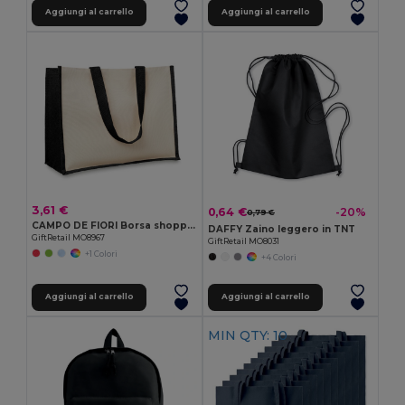
Aggiungi al carrello
Aggiungi al carrello
3,61 €
0,64 €
-20%
0,79 €
CAMPO DE FIORI Borsa shopping in iuta di CAMPO DE FIORI
DAFFY Zaino leggero in TNT
GiftRetail MO8967
GiftRetail MO8031
+1 Colori
+4 Colori
Aggiungi al carrello
Aggiungi al carrello
MIN QTY: 10