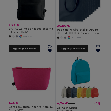
5,46 €
20,60 €
BAPAL Zaino con tasca esterna
Pack da 10 GiftRetail MO9268
GiftRetail KC2364
COTTONEL COLOUR + Shopper in cotone 140gr
+7 Colori
+20 Colori
Aggiungi al carrello
Aggiungi al carrello
1,25 €
4,74 €
-4%
4,93 €
Borsa multiuso in feltro riciclato (100% rPET)
Zaino in 600D
Egotier 92381