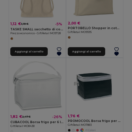
2,00 €
1,12 €
-5%
1,19 €
PORTOBELLO Shopper in cotone c/soffietto
TASKE SMALL sacchetto di cotone
GiftRetail MO9595
Prezzo economico - GiftRetail MO9728
Aggiungi al carrello
Aggiungi al carrello
1,76 €
1,82 €
-26%
2,47 €
PROMOCOOL Borsa frigo per 6 lattine
CUBACOOL Borsa frigo per 6 lattine
GiftRetail MO7883
GiftRetail MO8438
+1 Colori