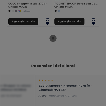
COCO Shopper in tela 270gr
POCKET SHOOP Borsa con Coulisse in Poliestere 210D con Tasca Frontale
GiftRetail MO6713
GiftRetail MO9177
+5 Colori
Aggiungi al carrello
Aggiungi al carrello
Recensioni dei clienti
★ ★ ★ ★ ★
 Shopper in cotone
ZEVRA Shopper in cotone 140 gr/m -
GiftRetail MO9846
GiftRetail MO6437
a per la stampa!
Al top
Tradotto da Français