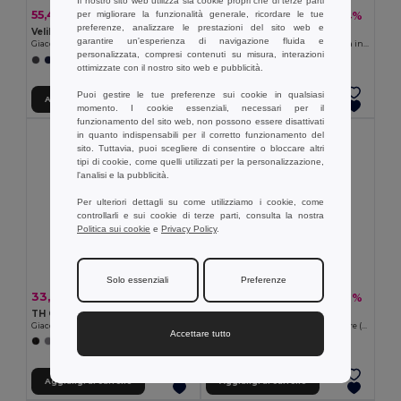
Il nostro sito web utilizza sia cookie propri che di terze parti
55,40 €
23,10 €
per migliorare la funzionalità generale, ricordare le tue
-41%
-34%
94,39 €
35,25 €
preferenze, analizzare le prestazioni del sito web e
Velilla 36059
Velilla 36136
garantire un'esperienza di navigazione fluida e
Giacca imbottita bicolore (180g/m²) in poliestere (100%), con rivestimento in PU
Gilet soft shell (280g/m²), con fodera in pile, in poliestere (94%) ed elastan (6%)
personalizzata, compresi contenuti su misura, interazioni
+1 Colori
+2 Colori
ottimizzate con il nostro sito web e pubblicità.
Puoi gestire le tue preferenze sui cookie in qualsiasi
Aggiungi al carrello
Aggiungi al carrello
momento. I cookie essenziali, necessari per il
funzionamento del sito web, non possono essere disattivati
in quanto indispensabili per il corretto funzionamento del
sito. Tuttavia, puoi scegliere di consentire o bloccare altri
tipi di cookie, come quelli utilizzati per la personalizzazione,
l'analisi e la pubblicità.
Per ulteriori dettagli su come utilizziamo i cookie, come
controllarli e sui cookie di terze parti, consulta la nostra
Politica sui cookie
e
Privacy Policy
.
Solo essenziali
Preferenze
33,32 €
52,35 €
-30%
-39%
47,80 €
85,21 €
TH Clothes 30302
Velilla 36104
Giacche per bambini
Parka bicolore (190g/m²), in poliestere (100%), con rivestimento in PU
Accettare tutto
+2 Colori
+1 Colori
Aggiungi al carrello
Aggiungi al carrello