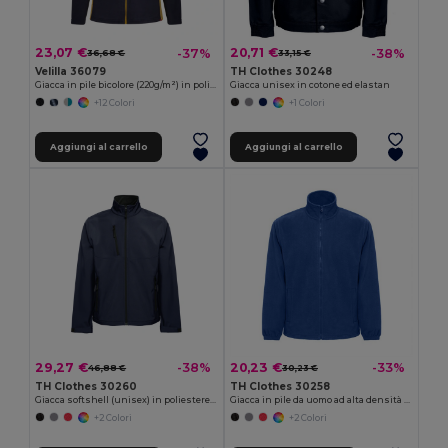
23,07 €
20,71 €
-37%
-38%
36,68 €
33,15 €
Velilla 36079
TH Clothes 30248
Giacca in pile bicolore (220g/m²) in poliestere (100%)
Giacca unisex in cotone ed elastan
+12 Colori
+1 Colori
Aggiungi al carrello
Aggiungi al carrello
29,27 €
20,23 €
-38%
-33%
46,88 €
30,23 €
TH Clothes 30260
TH Clothes 30258
Giacca softshell (unisex) in poliestere ed elastan
Giacca in pile da uomo ad alta densità in poliestere
+2 Colori
+2 Colori