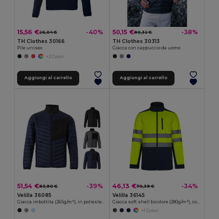
15,56 €
50,15 €
-40%
-38%
26,04 €
80,32 €
TH Clothes 30166
TH Clothes 30313
Pile unisex
Giacca con cappuccio da uomo
+2 Colori
Aggiungi al carrello
Aggiungi al carrello
51,54 €
46,13 €
-39%
-34%
83,90 €
70,39 €
Velilla 36085
Velilla 36145
Giacca imbottita (265g/m²), in poliestere (100%)
Giacca soft shell bicolore (280g/m²), con fodera in pile e membrana TPU, in poliestere (96%) ed elastan (4%)
+1 Colori