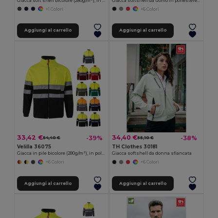
Giacca soft shell bicolore (280g/m²), in poliestere (96%) ed elastan (4%)
Giacca softshell da uomo in poliestere ed elastan
+1 Colori
+6 Colori
Aggiungi al carrello
Aggiungi al carrello
33,42 €
34,40 €
-39%
-38%
54,40 €
55,10 €
Velilla 36075
TH Clothes 30181
Giacca in pile bicolore (280g/m²), in poliestere (100%)
Giacca softshell da donna sfiancata
+6 Colori
+6 Colori
Aggiungi al carrello
Aggiungi al carrello