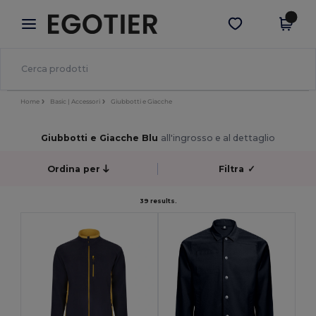
×
App Egotier
Scarica app
Prezzi migliori sull'app!
Home
Basic | Accessori
Giubbotti e Giacche
Giubbotti e Giacche Blu
all'ingrosso e al dettaglio
Ordina per
Filtra
✓
39 results.