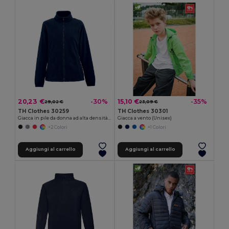
20,23 €
15,10 €
-30%
-35%
29,02 €
23,09 €
TH Clothes 30259
TH Clothes 30301
Giacca in pile da donna ad alta densità in poliestere
Giacca a vento (Unisex)
+2 Colori
+1 Colori
Aggiungi al carrello
Aggiungi al carrello