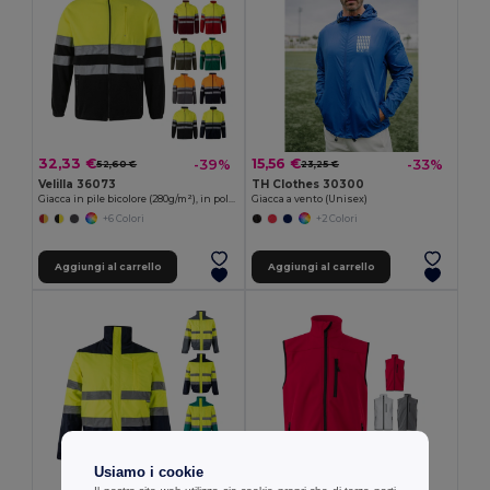
32,33 €
15,56 €
-39%
-33%
52,60 €
23,25 €
Velilla 36073
TH Clothes 30300
Giacca in pile bicolore (280g/m²), in poliestere (100%)
Giacca a vento (Unisex)
+6 Colori
+2 Colori
Aggiungi al carrello
Aggiungi al carrello
Usiamo i cookie