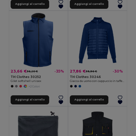
Aggiungi al carrello
Aggiungi al carrello
23,66 €
27,86 €
-35%
-30%
36,20 €
39,96 €
TH Clothes 30252
TH Clothes 30246
Gilet softshell unisex
Giacca da uomo con cappuccio in taffetà 300T
+2 Colori
Aggiungi al carrello
Aggiungi al carrello