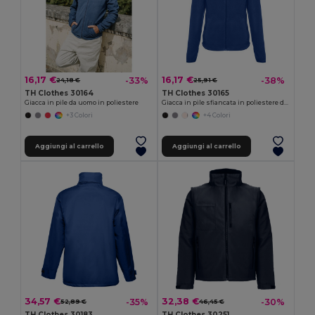
16,17 €
16,17 €
-33%
-38%
24,18 €
25,91 €
TH Clothes 30164
TH Clothes 30165
Giacca in pile da uomo in poliestere
Giacca in pile sfiancata in poliestere da donna
+3 Colori
+4 Colori
Aggiungi al carrello
Aggiungi al carrello
34,57 €
32,38 €
-35%
-30%
52,89 €
46,45 €
TH Clothes 30183
TH Clothes 30251