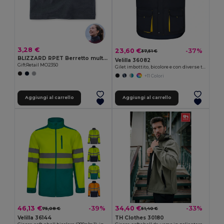
3,28 €
23,60 €
-37%
37,51 €
BLIZZARD RPET Berretto multiuso in pile
Velilla 36082
GiftRetail MO2350
Gilet imbottito, bicolore e con diverse tasche (120g/m²), in poliestere (100%)
+11 Colori
Aggiungi al carrello
Aggiungi al carrello
46,13 €
34,40 €
-39%
-33%
75,08 €
51,40 €
Velilla 36144
TH Clothes 30180