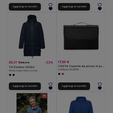
Aggiungi al carrello
Aggiungi al carrello
17,55 €
59,17 €
-33%
88,41 €
COSTA Coperta da picnic in pile
TH Clothes 30254
GiftRetail MO2978
Parka trapuntato unisex
Aggiungi al carrello
Aggiungi al carrello