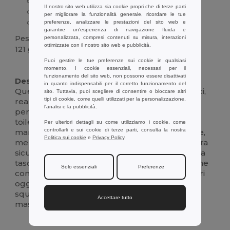
Chiusura con doppia cerniera
Il nostro sito web utilizza sia cookie propri che di terze parti
Maniglia imbottita
per migliorare la funzionalità generale, ricordare le tue
Tasca interna con cerniera
preferenze, analizzare le prestazioni del sito web e
garantire un'esperienza di navigazione fluida e
Peso
personalizzata, compresi contenuti su misura, interazioni
ottimizzate con il nostro sito web e pubblicità.
121 g.
Puoi gestire le tue preferenze sui cookie in qualsiasi
Alta disponibilità
Personalizzabile
momento. I cookie essenziali, necessari per il
funzionamento del sito web, non possono essere disattivati
Descrizione:
in quanto indispensabili per il corretto funzionamento del
Questa resistente e pratica borsa per cosmetici,
sito. Tuttavia, puoi scegliere di consentire o bloccare altri
tipi di cookie, come quelli utilizzati per la personalizzazione,
realizzata in materiale 300D ad alta densità, è
l'analisi e la pubblicità.
perfetta per tenere organizzati gli articoli da
toilette e i cosmetici a casa o in viaggio. La
Per ulteriori dettagli su come utilizziamo i cookie, come
controllarli e sui cookie di terze parti, consulta la nostra
maniglia imbottita offre una presa confortevole,
Politica sui cookie
e
Privacy Policy
.
mentre la doppia cerniera assicura una chiusura
sicura. L'interno foderato è dotato di una pratica
tasca con cerniera per gli oggetti più piccoli, che
Solo essenziali
Preferenze
consente un'organizzazione efficiente dei vostri
oggetti essenziali. La sua forma strutturata e
squadrata aiuta a mantenere la forma e a
Accettare tutto
massimizzare lo spazio di archiviazione.