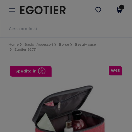
×
App Egotier
Scarica app
Prezzi migliori sull'app!
Home
Basic | Accessori
Borse
Beauty case
Egotier 92731
W45
Spedito in