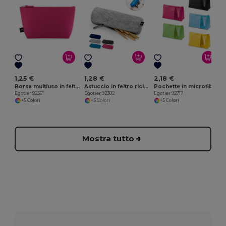
E
1,25 €
1,28 €
2,18 €
Borsa multiuso in feltro riciclato (100% rPET)
Astuccio in feltro riciclato (100% rPET)
Pochette in microfibra e rete
Egotier 92381
Egotier 92382
Egotier 92717
+5 Colori
+5 Colori
+5 Colori
Mostra tutto