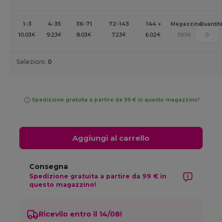
1-3
4-35
36-71
72-143
144 +
Magazzino
Quantit
10.03
9.23
8.03
7.23
6.02
5896
€
€
€
€
€
Selezioni:
0
Spedizione gratuita a partire da 99 € in questo magazzino!
Aggiungi al carrello
Consegna
Spedizione gratuita a partire da 99 € in
questo magazzino!
Ricevilo entro il 14/08!