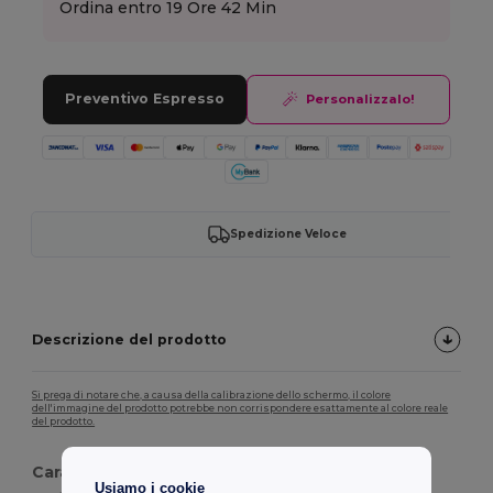
Ordina entro
19 Ore 42 Min
Preventivo Espresso
Personalizzalo!
Spedizione Veloce
Descrizione del prodotto
Si prega di notare che, a causa della calibrazione dello schermo, il colore
dell'immagine del prodotto potrebbe non corrispondere esattamente al colore reale
del prodotto.
Caratteristiche:
Usiamo i cookie