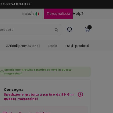
ESCLUSIVA DELL’APP!
/
Personalizza
Help?
Italia
It
Articoli promozionali
Basic
Tutti i prodotti
Spedizione gratuita a partire da 99 € in questo
magazzino!
Consegna
Spedizione gratuita a partire da 99 € in
questo magazzino!