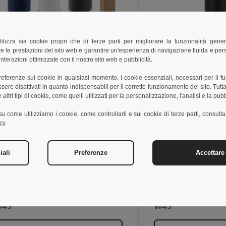
tilizza sia cookie propri che di terze parti per migliorare la funzionalità gener
5,88 €
7,54 €
-49%
e le prestazioni del sito web e garantire un'esperienza di navigazione fluida e pe
11,44 €
8,52 €
nterazioni ottimizzate con il nostro sito web e pubblicità.
gotier 94272
Egotier 94316
preferenze sui cookie in qualsiasi momento. I cookie essenziali, necessari per il f
re disattivati in quanto indispensabili per il corretto funzionamento del sito. Tutta
altri tipi di cookie, come quelli utilizzati per la personalizzazione, l'analisi e la pubb
Borraccia in acciaio inox riciclato al 90% (570 mL)
i su come utilizziamo i cookie, come controllarli e sui cookie di terze parti, consult
cy
.
71 g
248 g
iali
Preferenze
Accettare 
570mL
570mL
45
W45