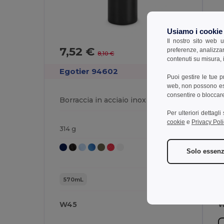
Usiamo i cookie
Il nostro sito web u
7,52 €
-7%
preferenze, analizzar
8,10 €
contenuti su misura, i
Egotier 94602
E
Puoi gestire le tue 
web, non possono esse
consentire o bloccare 
Borraccia in acciaio inox isolata sottovuoto da 570 mL
Per ulteriori dettagl
cookie
e
Privacy Poli
314 g
2
Solo essenz
570mL
W45
W