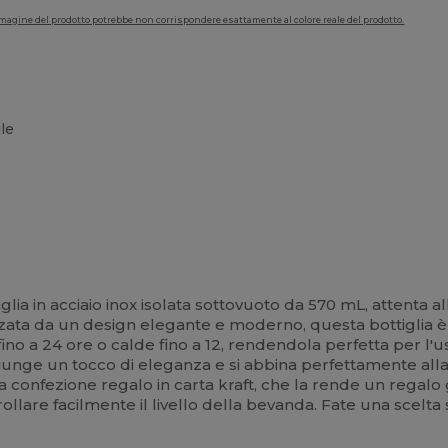
'immagine del prodotto potrebbe non corrispondere esattamente al colore reale del prodotto.
ile
iglia in acciaio inox isolata sottovuoto da 570 mL, attenta a
izzata da un design elegante e moderno, questa bottiglia è
o a 24 ore o calde fino a 12, rendendola perfetta per l'uso
iunge un tocco di eleganza e si abbina perfettamente alla 
da confezione regalo in carta kraft, che la rende un regalo 
trollare facilmente il livello della bevanda. Fate una scelt