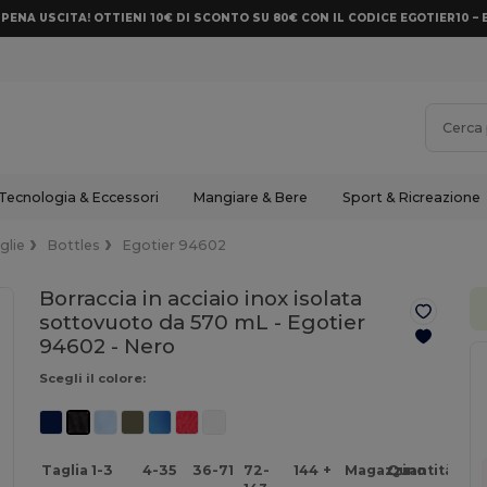
PENA USCITA! OTTIENI 10€ DI SCONTO SU 80€ CON IL CODICE EGOTIER10 – 
Tecnologia & Eccessori
Mangiare & Bere
Sport & Ricreazione
glie
Bottles
Egotier 94602
Borraccia in acciaio inox isolata
sottovuoto da 570 mL - Egotier
94602 -
Nero
Scegli il colore:
Taglia
1-3
4-35
36-71
72-
144 +
Magazzino
Quantità