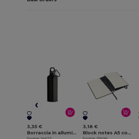
3,35 €
3,18 €
Borraccia in alluminio riciclato con moschettone 530 mL
Block notes A5 con pagine a righe color avorio
Egotier 54623
Egotier 93494