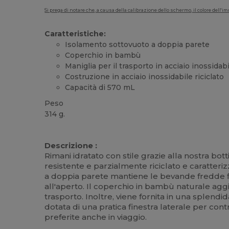
Si prega di notare che, a causa della calibrazione dello schermo, il colore dell
Caratteristiche:
Isolamento sottovuoto a doppia parete
Coperchio in bambù
Maniglia per il trasporto in acciaio inossidab
Costruzione in acciaio inossidabile riciclato
Capacità di 570 mL
Peso
314 g.
Alta disponibilità
Descrizione :
Rimani idratato con stile grazie alla nostra bott
resistente e parzialmente riciclato e caratter
a doppia parete mantiene le bevande fredde fin
all'aperto. Il coperchio in bambù naturale agg
trasporto. Inoltre, viene fornita in una splendi
dotata di una pratica finestra laterale per con
preferite anche in viaggio.