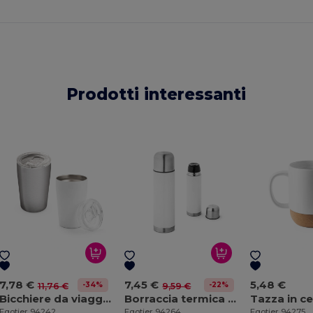
Prodotti interessanti
7,78 €
7,45 €
5,48 €
-34%
-22%
11,76 €
9,59 €
Bicchiere da viaggio in acciaio inox 380 mL
Borraccia termica in acciaio inox per la sublimazion 500 mL
Egotier 94242
Egotier 94264
Egotier 94275