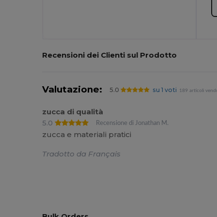
Recensioni dei Clienti sul Prodotto
Valutazione:
5.0
su 1 voti
189 articoli vend
zucca di qualità
5.0
Recensione di Jonathan M.
zucca e materiali pratici
Tradotto da Français
Bulk Orders