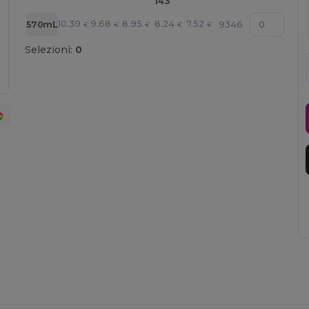
143
10.39
9.68
8.95
8.24
7.52
570mL
9346
€
€
€
€
€
Selezioni:
0