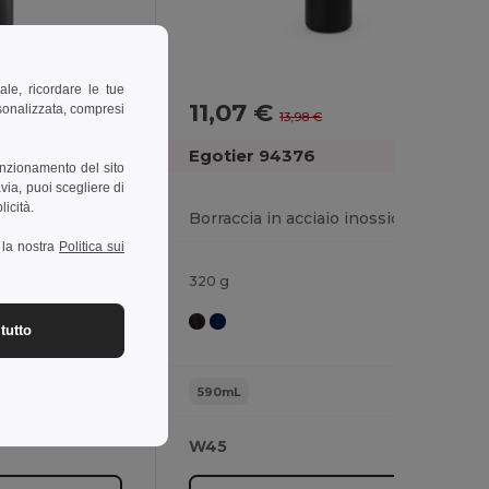
ale, ricordare le tue
11,07 €
-11%
-21%
rsonalizzata, compresi
13,98 €
Egotier 94376
unzionamento del sito
via, puoi scegliere di
licità.
Borraccia in acciao inox con tappo in PP 570 mL
Borraccia in acciaio inossidabile (riciclata al 91%) con doppia parete isolata sottovuoto da 590 ml
a la nostra
Politica sui
320 g
tutto
590mL
W45