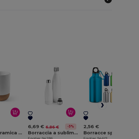
6,69 €
2,56 €
-3%
6,86 €
Tazza in ceramica adatta alla sublimazione 390 ml
Borraccia a sublimazione in acciaio inox da 380 mL
Borracce sportive in alluminio con moschettone 400 mL
Egotier 94286
Egotier 94601