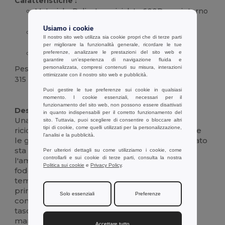
Caratteristiche :
Materiale:
Poliestere
riciclato 600D con interno
foderato in PEVA
Usiamo i cookie
Stoccaggio: 2 scomparti principali più tasca
Il nostro sito web utilizza sia cookie propri che di terze parti
frontale
per migliorare la funzionalità generale, ricordare le tue
Porto: Tracolla regolabile; capacità 12 L
preferenze, analizzare le prestazioni del sito web e
garantire un'esperienza di navigazione fluida e
personalizzata, compresi contenuti su misura, interazioni
Peso
ottimizzate con il nostro sito web e pubblicità.
315 g.
Puoi gestire le tue preferenze sui cookie in qualsiasi
Alta disponibilità
momento. I cookie essenziali, necessari per il
funzionamento del sito web, non possono essere disattivati
Descrizione :
in quanto indispensabili per il corretto funzionamento del
Una resistente borsa termica in
poliestere
sito. Tuttavia, puoi scegliere di consentire o bloccare altri
tipi di cookie, come quelli utilizzati per la personalizzazione,
riciclato 600D progettata per i pasti quotidiani e
l'analisi e la pubblicità.
le gite del fine settimana. Il suo corpo strutturato
sta in piedi per facilitare l'imballaggio, mentre
Per ulteriori dettagli su come utilizziamo i cookie, come
controllarli e sui cookie di terze parti, consulta la nostra
l'ampia apertura con zip rivela un interno
Politica sui cookie
e
Privacy Policy
.
foderato in PEVA che aiuta a mantenere la
temperatura più a lungo. Due scomparti
principali separati consentono di organizzare
Solo essenziali
Preferenze
contenitori per alimenti e bevande, mentre la
tasca frontale consente di tenere a portata di
mano tovaglioli o snack. La tracolla regolabile
Accettare tutto