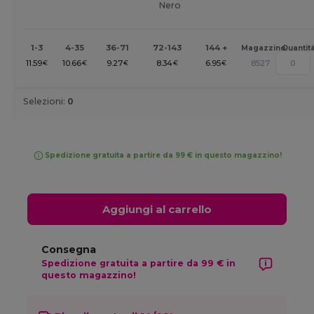
Nero
1-3
4-35
36-71
72-143
144 +
Magazzino
Quantit
11.59
10.66
9.27
8.34
6.95
8527
€
€
€
€
€
Selezioni:
0
Spedizione gratuita a partire da 99 € in questo magazzino!
Aggiungi al carrello
Consegna
Spedizione gratuita a partire da 99 € in
questo magazzino!