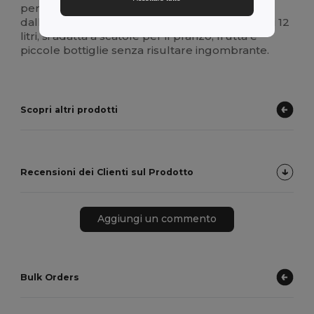
permette di trasportarla comodamente
dall'ufficio al parco. Con una pratica capacità di 12
litri, si adatta a scatole per il pranzo, frutta e
piccole bottiglie senza risultare ingombrante.
Scopri altri prodotti
Recensioni dei Clienti sul Prodotto
Aggiungi un commento
Bulk Orders