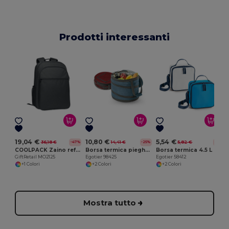
Prodotti interessanti
E
19,04 €
10,80 €
5,54 €
36,18 €
14,41 €
5,82 €
-47%
-25%
-5%
COOLPACK Zaino refrigerante in 300D RPET
Borsa termica pieghevole da 15 L
Borsa termica 4.5 L in 600D
GiftRetail MO2125
Egotier 98425
Egotier 58412
+1 Colori
+2 Colori
+2 Colori
Mostra tutto