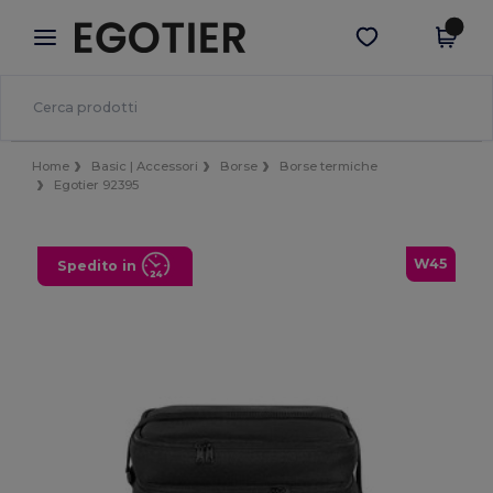
×
App Egotier
Scarica app
Prezzi migliori sull'app!
Home
Basic | Accessori
Borse
Borse termiche
Egotier 92395
W45
Spedito in