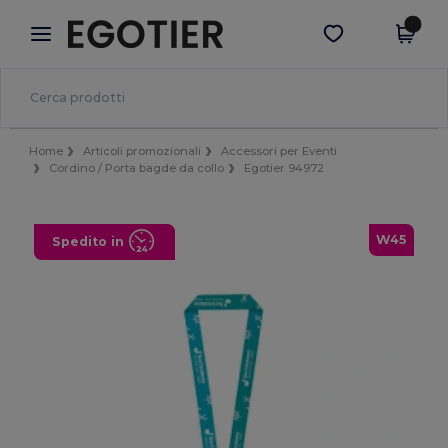
×
App Egotier
Scarica app
Prezzi migliori sull'app!
Home
Articoli promozionali
Accessori per Eventi
Cordino / Porta bagde da collo
Egotier 94972
W45
Spedito in