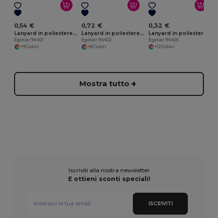
0,54 €
0,72 €
0,32 €
Lanyard in poliestere con moschettone in metallo
Lanyard in poliestere con moschettone in metallo
Lanyard in poliestere
Egotier 94401
Egotier 94402
Egotier 94405
E
+9 Colori
+8 Colori
+12 Colori
Mostra tutto
Iscriviti alla nostra newsletter
E ottieni sconti speciali!
ISCRIVITI