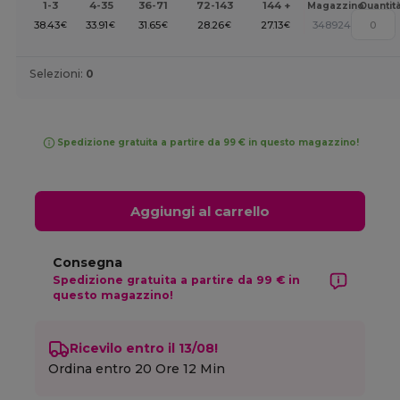
1-3
4-35
36-71
72-143
144 +
Magazzino
Quantit
38.43
33.91
31.65
28.26
27.13
348924
€
€
€
€
€
Selezioni:
0
Spedizione gratuita a partire da 99 € in questo magazzino!
Aggiungi al carrello
Consegna
Spedizione gratuita a partire da 99 € in
questo magazzino!
Ricevilo entro il 13/08!
Ordina entro
20 Ore 12 Min