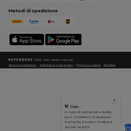
Metodi di spedizione
2026. Tutti i diritti riservati
Termini e Condizioni
|
Informativa sulla privacy
|
Politica sui cookie
|
Site Map
👋
Ciao
In caso di domande o dubbi,
puoi contattarci in qualsiasi
momento. Il nostro chatbot è
qui per aiutarti.