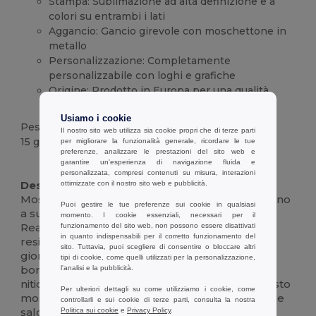
Stampa: Sublimazione ad alta definizione e a
colori su entrambi i lati
Aggancio: Gancio girevole con moschettone in
metallo
Personalizzazione: Completamente
personalizzabile con loghi e grafiche
Origine: Prodotto in Europa per una qualità
superiore
Usiamo i cookie
Peso
Il nostro sito web utilizza sia cookie propri che di terze parti
15 g.
per migliorare la funzionalità generale, ricordare le tue
preferenze, analizzare le prestazioni del sito web e
garantire un'esperienza di navigazione fluida e
Alta disponibilità
personalizzata, compresi contenuti su misura, interazioni
Descrizione :
ottimizzate con il nostro sito web e pubblicità.
Mostra il tuo marchio a colori con questo cordino
Puoi gestire le tue preferenze sui cookie in qualsiasi
a sublimazione in
poliestere
di prima qualità.
momento. I cookie essenziali, necessari per il
Realizzato in Europa, il suo tessuto liscio e
funzionamento del sito web, non possono essere disattivati
in quanto indispensabili per il corretto funzionamento del
resistente offre un comfort che dura tutto il
sito. Tuttavia, puoi scegliere di consentire o bloccare altri
giorno, mentre la stampa a sublimazione da
tipi di cookie, come quelli utilizzati per la personalizzazione,
bordo a bordo assicura che il vostro design sia
l'analisi e la pubblicità.
nitido e accattivante su entrambi i lati. Un robusto
Per ulteriori dettagli su come utilizziamo i cookie, come
moschettone in metallo consente di agganciare
controllarli e sui cookie di terze parti, consulta la nostra
saldamente carte d'identità, chiavi o pass di
Politica sui cookie
e
Privacy Policy
.