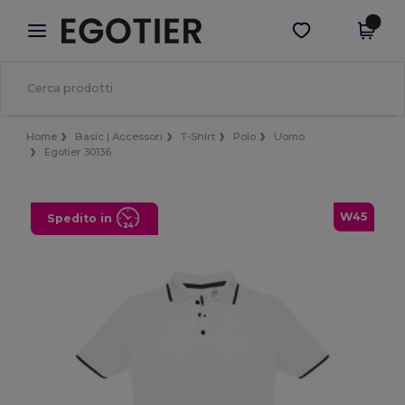
×
App Egotier
Scarica app
Prezzi migliori sull'app!
Home
Basic | Accessori
T-Shirt
Polo
Uomo
Egotier 30136
W45
Spedito in