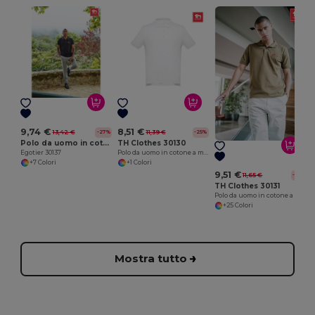
P
9,74 €
8,51 €
13,42 €
11,39 €
-27%
-25%
Polo da uomo in cotone bicolore
TH Clothes 30130
Egotier 30137
Polo da uomo in cotone a maniche corte. colore bianco
+7 Colori
+1 Colori
9,51 €
11,65 €
-18%
TH Clothes 30131
Polo da uomo in cotone a maniche corte
+25 Colori
Mostra tutto