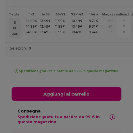
1-3
4-35
36-71
72-143
144 +
Taglia
Magazzino
Quantit
14.99
13.49
11.99
10.49
9.74
284
€
€
€
€
€
S
14.99
13.49
11.99
10.49
9.74
54
€
€
€
€
€
XL
14.99
13.49
11.99
10.49
9.74
52
€
€
€
€
€
2XL
Selezioni:
0
Spedizione gratuita a partire da 99 € in questo magazzino!
Aggiungi al carrello
Consegna
Spedizione gratuita a partire da 99 € in
questo magazzino!