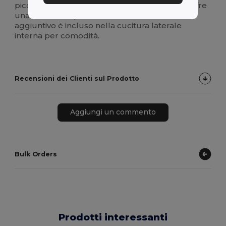
piccoli spacchi laterali sull'orlo, questa polo offre
una silhouette pulita e moderna. Un bottone
aggiuntivo è incluso nella cucitura laterale
interna per comodità.
Recensioni dei Clienti sul Prodotto
Aggiungi un commento
Bulk Orders
Prodotti interessanti