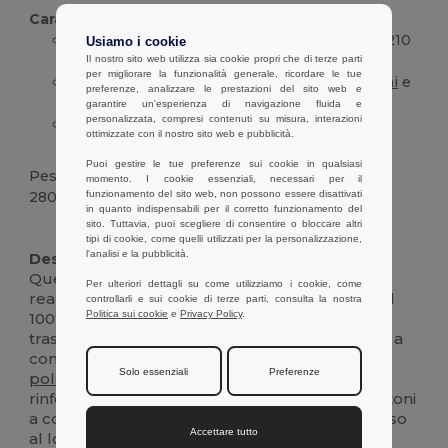
Caratteristiche :
Composizione: 100%
cotone
piqué cardato (210
Usiamo i cookie
g/m²)
Il nostro sito web utilizza sia cookie propri che di terze parti
per migliorare la funzionalità generale, ricordare le tue
Design: Contrasto bicolore su colletto,
polsini
e
preferenze, analizzare le prestazioni del sito web e
abbottonatura
garantire un'esperienza di navigazione fluida e
personalizzata, compresi contenuti su misura, interazioni
Vestibilità: Vita aderente con piccoli spacchi
ottimizzate con il nostro sito web e pubblicità.
laterali
Puoi gestire le tue preferenze sui cookie in qualsiasi
Peso
momento. I cookie essenziali, necessari per il
280 g.
funzionamento del sito web, non possono essere disattivati
in quanto indispensabili per il corretto funzionamento del
sito. Tuttavia, puoi scegliere di consentire o bloccare altri
Personalizzabile
tipi di cookie, come quelli utilizzati per la personalizzazione,
l'analisi e la pubblicità.
Descrizione :
Questa polo a maniche corte da uomo è
Per ulteriori dettagli su come utilizziamo i cookie, come
realizzata in tessuto piqué di
cotone
cardato al
controllarli e sui cookie di terze parti, consulta la nostra
Politica sui cookie
e
Privacy Policy
.
100% per una sensazione confortevole e
traspirante. Il design si distingue per le finiture a
contrasto bicolore sul colletto a costine, sui
Solo essenziali
Preferenze
polsini
delle maniche e sull'abbottonatura
rinforzata. L'abbottonatura è chiusa da tre bottoni
a contrasto, che aggiungono un dettaglio deciso
Accettare tutto
al look complessivo. Tagliata in vita e dotata di