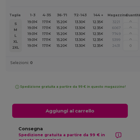
1-3
4-35
36-71
72-143
144 +
Taglia
Magazzino
Quantit
19.01
17.11
15.20
13.30
12.35
3221
€
€
€
€
€
S
19.01
17.11
15.20
13.30
12.35
6067
€
€
€
€
€
M
19.01
17.11
15.20
13.30
12.35
7749
€
€
€
€
€
L
19.01
17.11
15.20
13.30
12.35
5399
€
€
€
€
€
XL
19.01
17.11
15.20
13.30
12.35
2431
€
€
€
€
€
2XL
Selezioni:
0
Spedizione gratuita a partire da 99 € in questo magazzino!
Aggiungi al carrello
Consegna
Spedizione gratuita a partire da 99 € in