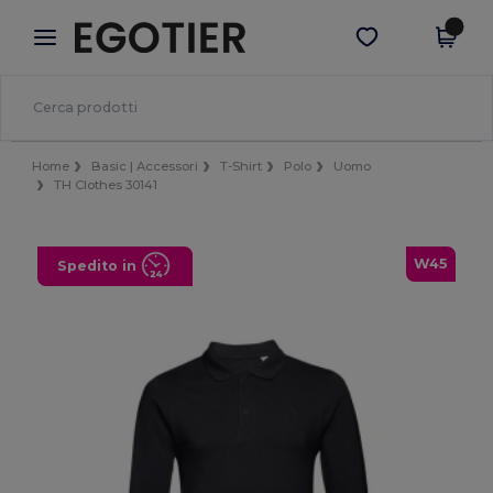
×
App Egotier
Scarica app
Prezzi migliori sull'app!
Home
Basic | Accessori
T-Shirt
Polo
Uomo
TH Clothes 30141
W45
Spedito in