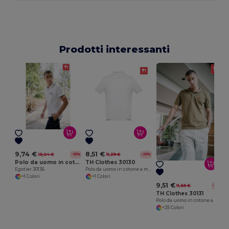
Prodotti interessanti
P
9,74 €
8,51 €
15,04 €
11,39 €
-35%
-25%
Polo da uomo in cotone bicolore. colore bianco
TH Clothes 30130
Egotier 30136
Polo da uomo in cotone a maniche corte. colore bianco
+1 Colori
+1 Colori
9,51 €
11,65 €
-18%
TH Clothes 30131
Polo da uomo in cotone a maniche corte
+25 Colori