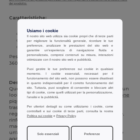
del prodotto.
Caratteristiche:
Usiamo i cookie
Tessuto piqué 100%
cotone
cardato
Il nostro sito web utilizza sia cookie propri che di terze parti
Design a maniche lunghe
per migliorare la funzionalità generale, ricordare le tue
preferenze, analizzare le prestazioni del sito web e
Collo e
polsini
a coste rinforzati
garantire un'esperienza di navigazione fluida e
personalizzata, compresi contenuti su misura, interazioni
Peso
ottimizzate con il nostro sito web e pubblicità.
360 g.
Puoi gestire le tue preferenze sui cookie in qualsiasi
Alta disponibilità
Personalizzabile
momento. I cookie essenziali, necessari per il
funzionamento del sito web, non possono essere disattivati
Descrizione :
in quanto indispensabili per il corretto funzionamento del
Questa polo a maniche lunghe da uomo offre un
sito. Tuttavia, puoi scegliere di consentire o bloccare altri
tipi di cookie, come quelli utilizzati per la personalizzazione,
look classico grazie al suo tessuto in 100%
cotone
l'analisi e la pubblicità.
piqué cardato, che garantisce comfort e
traspirabilità. Realizzata con una vestibilità
Per ulteriori dettagli su come utilizziamo i cookie, come
controllarli e sui cookie di terze parti, consulta la nostra
regolare, presenta un colletto e
polsini
a coste,
Politica sui cookie
e
Privacy Policy
.
rinforzati da un nastro in maglia piqué per una
maggiore durata. La camicia è dotata di
un'abbottonatura a tre bottoni, con un bottone
Solo essenziali
Preferenze
aggiuntivo ben cucito nella cucitura. Gli