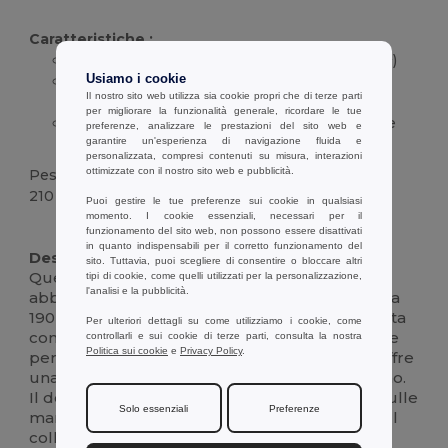
Caratteristiche :
Composizione: 100%
cotone
jersey
(190 g/m²)
Vestibilità: Taglio regolare con costruzione
Usiamo i cookie
Il nostro sito web utilizza sia cookie propri che di terze parti
tubolare
per migliorare la funzionalità generale, ricordare le tue
Dettagli: Colletto a costine 1x1 con maniche e
preferenze, analizzare le prestazioni del sito web e
orlo a doppia cucitura
garantire un'esperienza di navigazione fluida e
personalizzata, compresi contenuti su misura, interazioni
ottimizzate con il nostro sito web e pubblicità.
Peso
210 g.
Puoi gestire le tue preferenze sui cookie in qualsiasi
momento. I cookie essenziali, necessari per il
Alta disponibilità
Personalizzabile
funzionamento del sito web, non possono essere disattivati
in quanto indispensabili per il corretto funzionamento del
Descrizione :
sito. Tuttavia, puoi scegliere di consentire o bloccare altri
Questa t-shirt da uomo è un capo di
tipi di cookie, come quelli utilizzati per la personalizzazione,
l'analisi e la pubblicità.
abbigliamento resistente, realizzato in
jersey
da
190 g/m² con filato di
cotone
cardato. Progettata
Per ulteriori dettagli su come utilizziamo i cookie, come
con un taglio regolare e una struttura tubolare
controllarli e sui cookie di terze parti, consulta la nostra
Politica sui cookie
e
Privacy Policy
.
per una vestibilità comoda e senza cuciture, offre
una silhouette classica adatta all'uso quotidiano.
Il design è rinforzato da una doppia cucitura sulle
Solo essenziali
Preferenze
maniche e sull'orlo per una maggiore durata. Il
colletto a costine 1x1, completo di nastro di