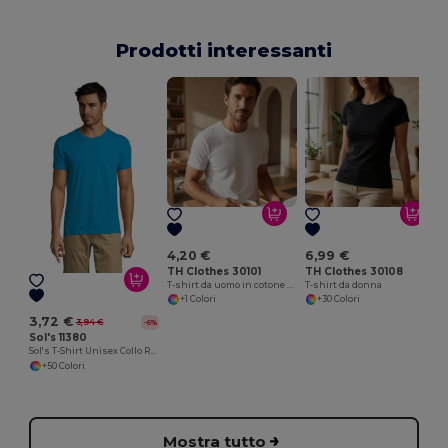
Prodotti interessanti
4,20 €
6,99 €
TH Clothes 30101
TH Clothes 30108
T-shirt da uomo in cotone tubolare. colore bianco
T-shirt da donna
T
+1 Colori
+30 Colori
3,72 €
3,94 €
-6%
Sol's 11380
Sol's T-Shirt Unisex Collo Rotondo di Alta Qualità
+50 Colori
Mostra tutto