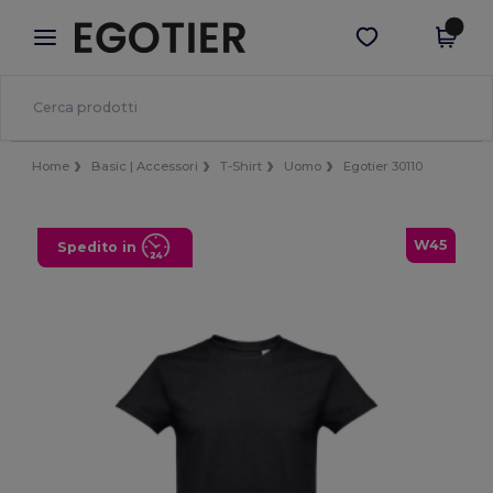
×
App Egotier
Scarica app
Prezzi migliori sull'app!
Home
Basic | Accessori
T-Shirt
Uomo
Egotier 30110
W45
Spedito in