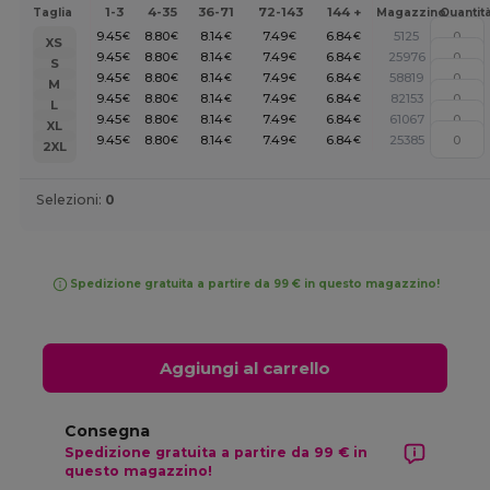
1-3
4-35
36-71
72-143
144 +
Taglia
Magazzino
Quantit
9.45
8.80
8.14
7.49
6.84
5125
€
€
€
€
€
XS
9.45
8.80
8.14
7.49
6.84
25976
€
€
€
€
€
S
9.45
8.80
8.14
7.49
6.84
58819
€
€
€
€
€
M
9.45
8.80
8.14
7.49
6.84
82153
€
€
€
€
€
L
9.45
8.80
8.14
7.49
6.84
61067
€
€
€
€
€
XL
9.45
8.80
8.14
7.49
6.84
25385
€
€
€
€
€
2XL
Selezioni:
0
Spedizione gratuita a partire da 99 € in questo magazzino!
Aggiungi al carrello
Consegna
Spedizione gratuita a partire da 99 € in
questo magazzino!