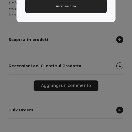
rinforzo in jersey, assicura che la scollatura
Accettare tutto
mantenga la sua forma e il suo comfort nel
tempo.
Scopri altri prodotti
Recensioni dei Clienti sul Prodotto
Aggiungi un commento
Bulk Orders