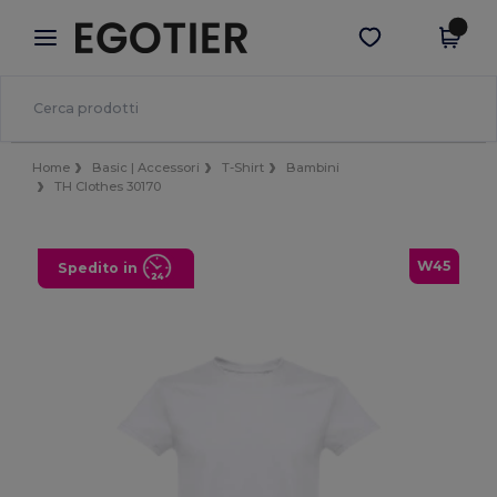
×
App Egotier
Scarica app
Prezzi migliori sull'app!
Home
Basic | Accessori
T-Shirt
Bambini
TH Clothes 30170
W45
Spedito in