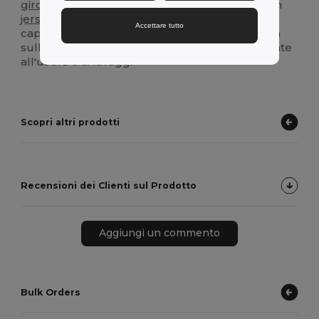
girocollo
a costine 1x1 rinforzato da un nastro in
jersey
per una maggiore struttura e durata. Il
Accettare tutto
capo è rifinito con una robusta doppia cucitura
sulle maniche e sull'orlo, che lo rende resistente
all'usura e ai lavaggi.
Scopri altri prodotti
Recensioni dei Clienti sul Prodotto
Aggiungi un commento
Bulk Orders