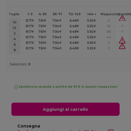
1-3
4-35
36-71
72-143
144 +
Taglia
Magazzino
Quantit
8.17
7.61
7.04
6.48
5.92
0
€
€
€
€
€
10
8.17
7.61
7.04
6.48
5.92
93
€
€
€
€
€
12
8.17
7.61
7.04
6.48
5.92
581
€
€
€
€
€
2
8.17
7.61
7.04
6.48
5.92
44
€
€
€
€
€
4
8.17
7.61
7.04
6.48
5.92
0
€
€
€
€
€
6
8.17
7.61
7.04
6.48
5.92
0
€
€
€
€
€
8
Selezioni:
0
Spedizione gratuita a partire da 99 € in questo magazzino!
Aggiungi al carrello
Consegna