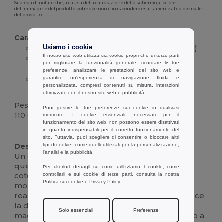
Si prega di notare che, a causa della calibrazione dello schermo, il colore
dell'immagine del prodotto potrebbe non corrispondere esattamente al colore reale
del prodotto.
Caratteristiche :
Usiamo i cookie
Composizione: 100%
cotone
jersey
(190 g/m²)
Il nostro sito web utilizza sia cookie propri che di terze parti
Colletto:
girocollo
a costine 1x1 con nastro di
per migliorare la funzionalità generale, ricordare le tue
rinforzo in jersey
preferenze, analizzare le prestazioni del sito web e
garantire un'esperienza di navigazione fluida e
Costruzione: Tagliato e cucito con doppia
personalizzata, compresi contenuti su misura, interazioni
cucitura su maniche e orlo
ottimizzate con il nostro sito web e pubblicità.
Peso
Puoi gestire le tue preferenze sui cookie in qualsiasi
110 g.
momento. I cookie essenziali, necessari per il
funzionamento del sito web, non possono essere disattivati
in quanto indispensabili per il corretto funzionamento del
Personalizzabile
sito. Tuttavia, puoi scegliere di consentire o bloccare altri
Descrizione :
tipi di cookie, come quelli utilizzati per la personalizzazione,
l'analisi e la pubblicità.
Un classico del guardaroba di ogni bambino,
questa t-shirt
unisex
è realizzata in
jersey
di
Per ulteriori dettagli su come utilizziamo i cookie, come
cotone
al 100% per una sensazione di
controllarli e sui cookie di terze parti, consulta la nostra
Politica sui cookie
e
Privacy Policy
.
morbidezza e comfort. Il tessuto da 190 g/m²,
realizzato con filato di
cotone
cardato, garantisce
la durata delle attività quotidiane. Questa
Solo essenziali
Preferenze
maglietta a maniche corte presenta un colletto a