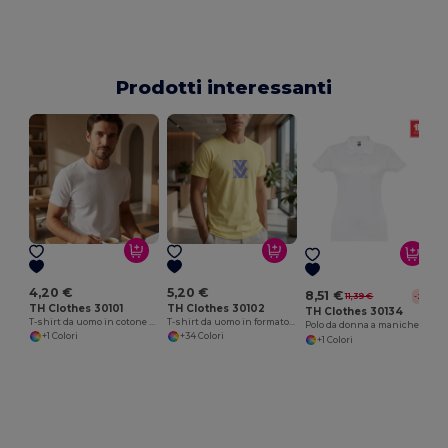
Prodotti interessanti
4,20 €
5,20 €
8,51 €
11,39 €
-25%
TH Clothes 30101
TH Clothes 30102
TH Clothes 30134
T-shirt da uomo in cotone tubolare. colore bianco
T-shirt da uomo in formato tubolare di cotone
Polo da donna a maniche corte con cintura in cotone cardato
+1 Colori
+34 Colori
+1 Colori