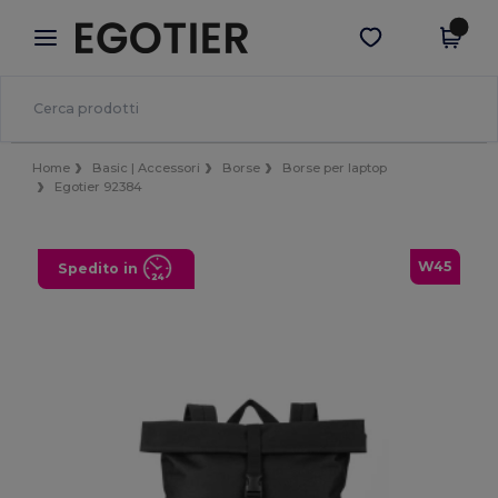
×
App Egotier
Scarica app
Prezzi migliori sull'app!
Home
Basic | Accessori
Borse
Borse per laptop
Egotier 92384
W45
Spedito in