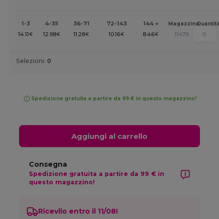
1-3
4-35
36-71
72-143
144 +
Magazzino
Quantit
14.11
12.98
11.28
10.16
8.46
11478
€
€
€
€
€
Selezioni:
0
Spedizione gratuita a partire da 99 € in questo magazzino!
Aggiungi al carrello
Consegna
Spedizione gratuita a partire da 99 € in
questo magazzino!
Ricevilo entro il 11/08!