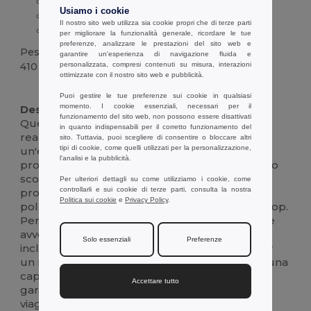
Adatta a computer portatili fino a 17,3 pollici
Usiamo i cookie
Chiusura a rotolo
Il nostro sito web utilizza sia cookie propri che di terze parti
Capacità di 21 litri
per migliorare la funzionalità generale, ricordare le tue
preferenze, analizzare le prestazioni del sito web e
Peso
garantire un'esperienza di navigazione fluida e
personalizzata, compresi contenuti su misura, interazioni
410 g.
ottimizzate con il nostro sito web e pubblicità.
Personalizzabile
Alta disponibilità
Puoi gestire le tue preferenze sui cookie in qualsiasi
momento. I cookie essenziali, necessari per il
Descrizione:
funzionamento del sito web, non possono essere disattivati
Questo zaino per laptop da 17,3 pollici è
in quanto indispensabili per il corretto funzionamento del
realizzato in resistente tessuto 600D con
sito. Tuttavia, puoi scegliere di consentire o bloccare altri
tipi di cookie, come quelli utilizzati per la personalizzazione,
un'elegante fodera 210D, che offre una solida
l'analisi e la pubblicità.
protezione per la vostra tecnologia. Lo spazioso
scomparto principale è stato appositamente
Per ulteriori dettagli su come utilizziamo i cookie, come
controllarli e sui cookie di terze parti, consulta la nostra
progettato per accogliere laptop fino a 17,3
Politica sui cookie
e
Privacy Policy
.
pollici, assicurati da un'elegante chiusura roll-top.
Perfetto per gli spostamenti quotidiani o per le
avventure del fine settimana, questo zaino
Solo essenziali
Preferenze
include una comoda tasca frontale con zip per
un rapido accesso agli oggetti essenziali. Con una
capacità di 21 litri, è pratico e versatile, per
Accettare tutto
garantirvi la massima organizzazione anche in
viaggio.