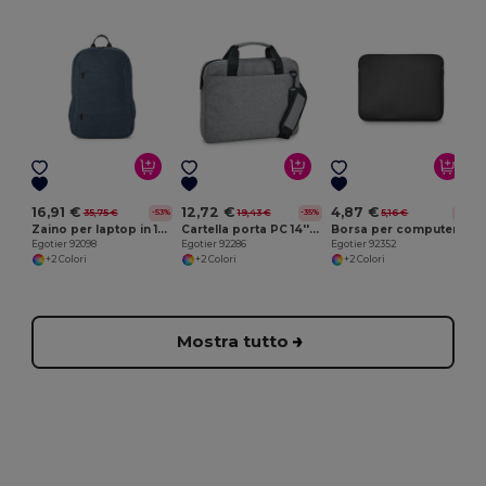
E
16,91 €
12,72 €
4,87 €
35,75 €
19,43 €
5,16 €
-53%
-35%
-6%
Zaino per laptop in 100% rPET 300D
Cartella porta PC 14'' in 600D
Borsa per computer portatile fino a 15
Egotier 92098
Egotier 92286
Egotier 92352
+2 Colori
+2 Colori
+2 Colori
Mostra tutto