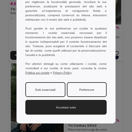
per migliorare la funzionalità generale, ricordare le tue
8,51 €
-25%
11,39 €
preferenze, analizzare le prestazioni del sito web e
TH Clothes 30134
garantire un'esperienza di navigazione fluida e
Polo da donna a maniche corte con cintura in cotone cardato
personalizzata, compresi contenuti su misura, interazioni
ottimizzate con il nostro sito web e pubblicità.
12,35 €
-35%
19,08 €
Puoi gestire le tue preferenze sui cookie in qualsiasi
TH Clothes 30141
momento. I cookie essenziali, necessari per il
Polo da uomo a maniche lunghe in cotone cardato
funzionamento del sito web, non possono essere disattivati
in quanto indispensabili per il corretto funzionamento del
+8 Colori
sito. Tuttavia, puoi scegliere di consentire o bloccare altri
tipi di cookie, come quelli utilizzati per la personalizzazione,
l'analisi e la pubblicità.
Aggiungi al carrello
Aggiungi al carrello
Per ulteriori dettagli su come utilizziamo i cookie, come
controllarli e sui cookie di terze parti, consulta la nostra
Politica sui cookie
e
Privacy Policy
.
Solo essenziali
Preferenze
Accettare tutto
13,48 €
-32%
19,93 €
TH Clothes 30143
Polo a manica lunga da uomo