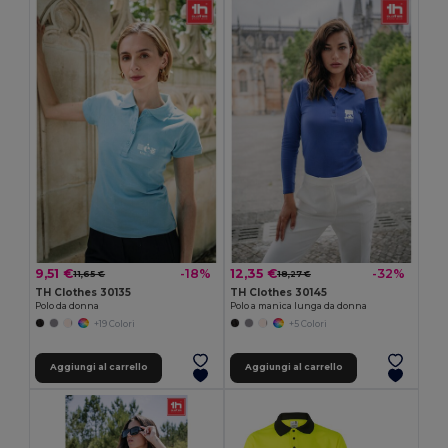
9,51 €
12,35 €
-18%
-32%
11,65 €
18,27 €
TH Clothes 30135
TH Clothes 30145
Polo da donna
Polo a manica lunga da donna
+19 Colori
+5 Colori
Aggiungi al carrello
Aggiungi al carrello