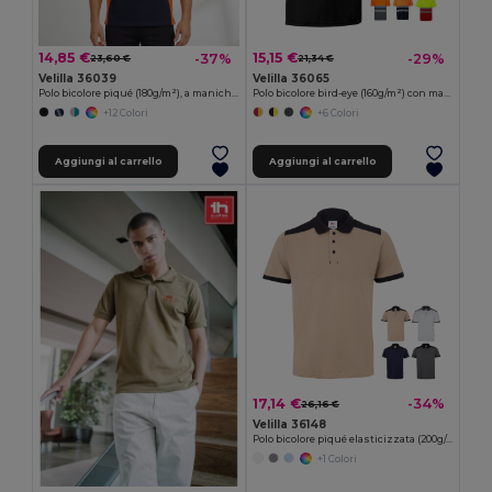
14,85 €
15,15 €
-37%
-29%
23,60 €
21,34 €
Velilla 36039
Velilla 36065
Polo bicolore piqué (180g/m²), a maniche corte, in cotone (60%) e poliestere (40%)
Polo bicolore bird-eye (160g/m²) con maniche corte, in poliestere (100%)
+12 Colori
+6 Colori
Aggiungi al carrello
Aggiungi al carrello
17,14 €
-34%
26,16 €
Velilla 36148
Polo bicolore piqué elasticizzata (200g/m²) con maniche corte, in poliestere (96%) ed elastan (4%)
+1 Colori