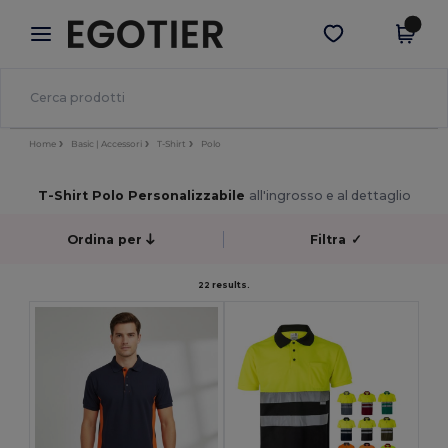
×
App Egotier
Scarica app
Prezzi migliori sull'app!
Home
Basic | Accessori
T-Shirt
Polo
T-Shirt Polo Personalizzabile
all'ingrosso e al dettaglio
Ordina per
Filtra
✓
22 results.