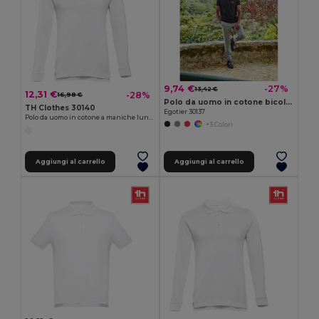
9,74 €
-27%
13,42 €
12,31 €
-28%
16,98 €
Polo da uomo in cotone bicolore
TH Clothes 30140
Egotier 30137
Polo da uomo in cotone a maniche lunghe
+3 Colori
Aggiungi al carrello
Aggiungi al carrello