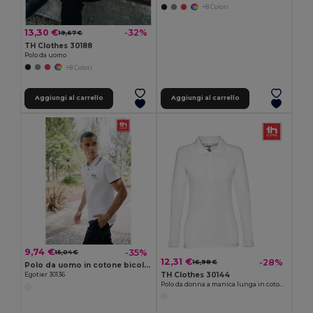
+8 Colori
13,30 €
-32%
19,67 €
TH Clothes 30188
Polo da uomo
+8 Colori
Aggiungi al carrello
Aggiungi al carrello
9,74 €
-35%
15,04 €
12,31 €
-28%
16,98 €
Polo da uomo in cotone bicolore. colore bianco
TH Clothes 30144
Egotier 30136
Polo da donna a manica lunga in cotone cardato