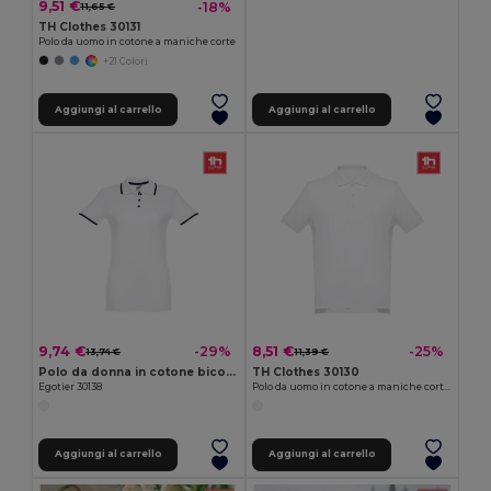
9,51 €
-18%
11,65 €
TH Clothes 30131
Polo da uomo in cotone a maniche corte
+21 Colori
Aggiungi al carrello
Aggiungi al carrello
9,74 €
8,51 €
-29%
-25%
13,74 €
11,39 €
Polo da donna in cotone bicolore
TH Clothes 30130
Egotier 30138
Polo da uomo in cotone a maniche corte. colore bianco
Aggiungi al carrello
Aggiungi al carrello