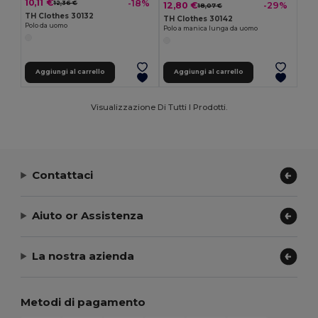
10,11 €
-18%
12,36 €
12,80 €
-29%
18,07 €
TH Clothes 30132
TH Clothes 30142
Polo da uomo
Polo a manica lunga da uomo
Aggiungi al carrello
Aggiungi al carrello
Visualizzazione Di Tutti I Prodotti.
Contattaci
Aiuto or Assistenza
La nostra azienda
Metodi di pagamento