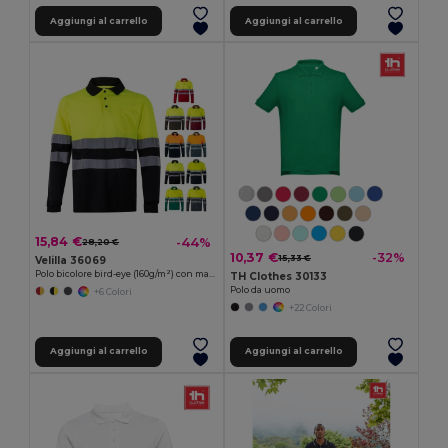
Aggiungi al carrello
Aggiungi al carrello
15,84 €
-44%
28,20 €
10,37 €
-32%
15,33 €
Velilla 36069
Polo bicolore bird-eye (160g/m²) con maniche lunghe, in poliestere (100%)
TH Clothes 30133
Polo da uomo
+6 Colori
+22 Colori
Aggiungi al carrello
Aggiungi al carrello