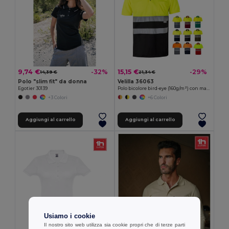
9,74 €
15,15 €
-32%
-29%
14,39 €
21,34 €
Polo "slim fit" da donna
Velilla 36063
Egotier 30139
Polo bicolore bird-eye (160g/m²) con maniche corte, in poliestere (100%)
+3 Colori
+6 Colori
Aggiungi al carrello
Aggiungi al carrello
Usiamo i cookie
Il nostro sito web utilizza sia cookie propri che di terze parti