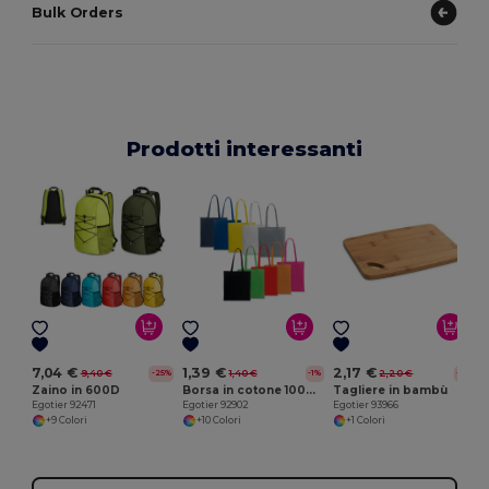
Bulk Orders
Prodotti interessanti
E
7,04 €
1,39 €
2,17 €
9,40 €
1,40 €
2,20 €
-25%
-1%
-2%
Zaino in 600D
Borsa in cotone 100% (100 g/m²)
Tagliere in bambù
Egotier 92471
Egotier 92902
Egotier 93966
+9 Colori
+10 Colori
+1 Colori