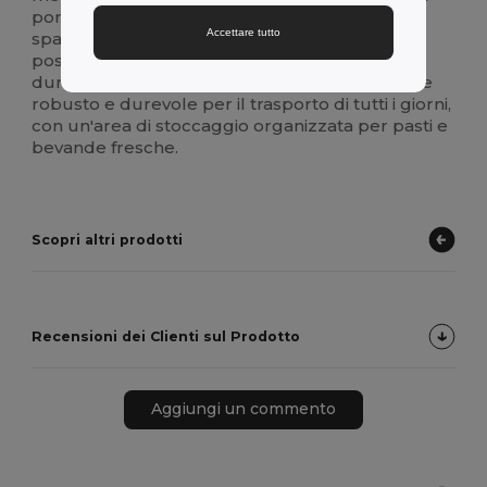
portata di mano i piccoli oggetti essenziali. Gli
Accettare tutto
spallacci imbottiti e regolabili e il pannello
posteriore traspirante aumentano il comfort
durante gli spostamenti. Progettato per essere
robusto e durevole per il trasporto di tutti i giorni,
con un'area di stoccaggio organizzata per pasti e
bevande fresche.
Scopri altri prodotti
Recensioni dei Clienti sul Prodotto
Aggiungi un commento