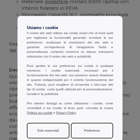
Materiale:
poliestere
riciclato 600D ripstop con
interno foderato in PEVA
Stoccaggio: Capacità 16 L, scomparto principale
con doppia zip, due tasche laterali in rete
Sistema di trasporto: cinghie imbottite
Usiamo i cookie
Il nostro sito web utilizza sia cookie propri che di terze parti
regolabili e due cinghie frontali
per migliorare la funzionalità generale, ricordare le tue
preferenze, analizzare le prestazioni del sito web e
Peso
garantire un'esperienza di navigazione fluida e
186 g.
personalizzata, compresi contenuti su misura, interazioni
ottimizzate con il nostro sito web e pubblicità.
Alta disponibilità
Personalizzabile
Puoi gestire le tue preferenze sui cookie in qualsiasi
Descrizione :
momento. I cookie essenziali, necessari per il
Questo zaino termico da 16 L è costruito per le
funzionamento del sito web, non possono essere disattivati
in quanto indispensabili per il corretto funzionamento del
uscite quotidiane e i picnic, abbinando il robusto
sito. Tuttavia, puoi scegliere di consentire o bloccare altri
ripstop in
poliestere
riciclato 600D a pratiche
tipi di cookie, come quelli utilizzati per la personalizzazione,
prestazioni di mantenimento del freddo. L'interno
l'analisi e la pubblicità.
foderato in PEVA offre un isolamento termico
Per ulteriori dettagli su come utilizziamo i cookie, come
affidabile e una facile pulizia, mentre l'ampio
controllarli e sui cookie di terze parti, consulta la nostra
scomparto principale con doppia cerniera si apre
Politica sui cookie
e
Privacy Policy
.
da entrambi i lati per un rapido accesso a
contenitori di cibo e bottiglie. Le due cinghie
Solo essenziali
Preferenze
anteriori fissano oggetti come coperte o giacche,
mentre le due tasche laterali in rete tengono a