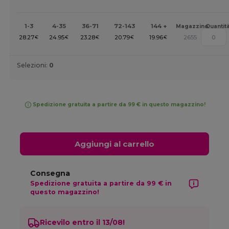
1-3
4-35
36-71
72-143
144 +
Magazzino
Quantit
28.27
24.95
23.28
20.79
19.96
2655
€
€
€
€
€
Selezioni:
0
Spedizione gratuita a partire da 99 € in questo magazzino!
Aggiungi al carrello
Consegna
Spedizione gratuita a partire da 99 € in
questo magazzino!
Ricevilo entro il 13/08!