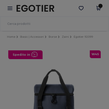
×
App Egotier
Scarica app
Prezzi migliori sull'app!
Home
Basic | Accessori
Borse
Zaini
Egotier 92099
W45
Spedito in