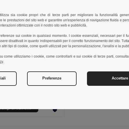
tilizza sia cookie propri che di terze parti per migliorare la funzionalità gener
e le prestazioni del sito web e garantire un'esperienza di navigazione fluida e pe
nterazioni ottimizzate con il nostro sito web e pubblicità.
preferenze sui cookie in qualsiasi momento. I cookie essenziali, necessari per il f
re disattivati in quanto indispensabili per il corretto funzionamento del sito. Tutta
altri tipi di cookie, come quelli utilizzati per la personalizzazione, l'analisi e la pubb
i su come utilizziamo i cookie, come controllarli e sui cookie di terze parti, consult
cy
.
7 €
42,27 €
-39%
iali
Preferenze
Accettare 
a 36149
Felpa bicolore (300g/m²) in pile di poliestere (100%)
+1 Colori
ungi al carrello