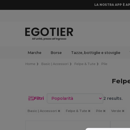
LA NOSTRA APP È AP
Marche
Borse
Tazze, bottiglie e stoviglie
Home
Basic | Accessori
Felpe & Tute
Pile
Felp
Ordina per
Filtri
2 results.
Basic | Accessori
Felpe & Tute
Pile
Verde