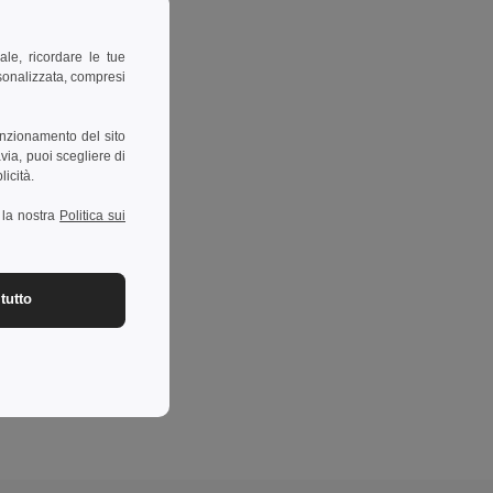
ale, ricordare le tue
rsonalizzata, compresi
unzionamento del sito
via, puoi scegliere di
licità.
a la nostra
Politica sui
tutto