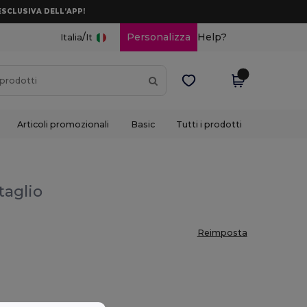
ESCLUSIVA DELL’APP!
/
Personalizza
Help?
Italia
It
Articoli promozionali
Basic
Tutti i prodotti
taglio
Reimposta