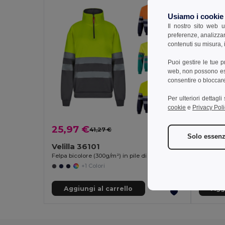
Usiamo i cookie
Il nostro sito web u
preferenze, analizzar
contenuti su misura, i
Puoi gestire le tue 
web, non possono esse
consentire o bloccare 
Per ulteriori dettagl
cookie
e
Privacy Poli
25,97 €
25,9
41,27 €
-37%
Solo essenz
Velilla 36101
Velill
Felpa bicolore (300g/m²) in pile di poliestere (100%)
+1 Colori
Aggiungi al carrello
Aggi