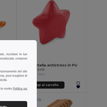
ale, ricordare le tue
1,00 €
rsonalizzata, compresi
Secchiello da spiaggia in PP con 5 accessori
STARLY Stella antistress in PU
GiftRetail MO2453
unzionamento del sito
+1 Colori
via, puoi scegliere di
licità.
Aggiungi al carrello
a la nostra
Politica sui
MIN QTY: 10
tutto