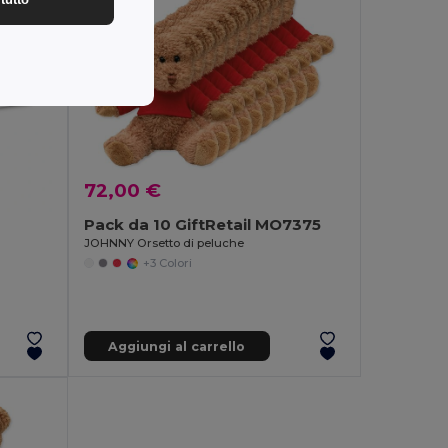
72,00 €
Pack da 10 GiftRetail MO7375
JOHNNY Orsetto di peluche
+3 Colori
Aggiungi al carrello