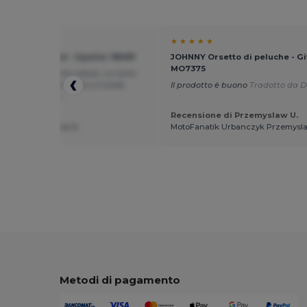
★ ★
★ ★ ★ ★ ★
ione di 54 carte - Egotier 98081
JOHNNY Orsetto di peluche - Gif
MO7375
fezionato e molto veloce. Le carte
lto luminose. Articolo a 5 stelle
Il prodotto è buono
Tradotto da D
to da Português
Recensione di Przemyslaw U.
ione di Andreia S.
MotoFanatik Urbanczyk Przemysl
Metodi di pagamento