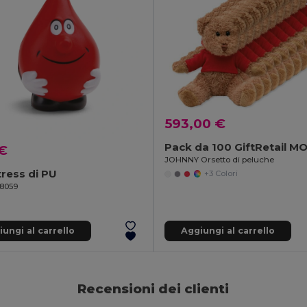
593,00 €
Pack da 100 GiftRetail M
 €
JOHNNY Orsetto di peluche
tress di PU
+3 Colori
98059
ungi al carrello
Aggiungi al carrello
Recensioni dei clienti