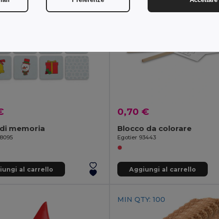
€
0,70 €
 di memoria
Blocco da colorare
98095
Egotier 93443
ungi al carrello
Aggiungi al carrello
MIN QTY: 100