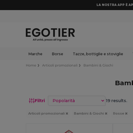
LA NOSTRA APP È AP
Marche
Borse
Tazze, bottiglie e stoviglie
Home
Articoli promozionali
Bambini & Giochi
Bamb
Ordina per
Filtri
19 results.
Articoli promozionali
Bambini & Giochi
Rosse