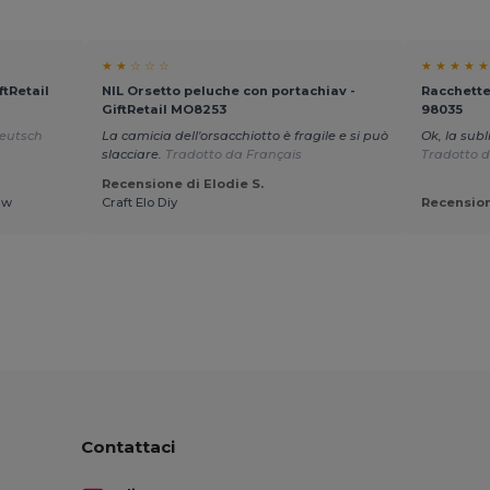
★ ★ ☆ ☆ ☆
★ ★ ★ ★ ★
tRetail
NIL Orsetto peluche con portachiav -
Racchette
GiftRetail MO8253
98035
eutsch
La camicia dell'orsacchiotto è fragile e si può
Ok, la sub
slacciare.
Tradotto da Français
Tradotto d
Recensione di Elodie S.
aw
Craft Elo Diy
Recension
Contattaci