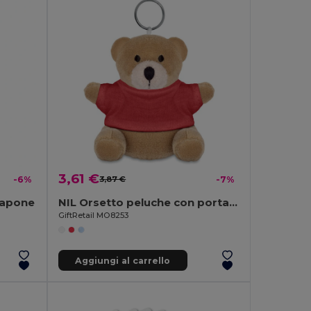
3,61 €
-6%
3,87 €
-7%
 sapone
NIL Orsetto peluche con portachiav
GiftRetail MO8253
Aggiungi al carrello