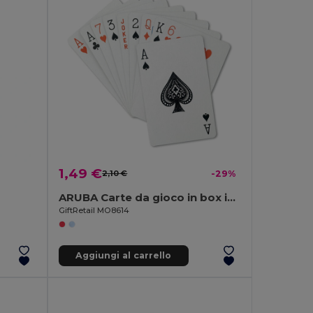
1,49 €
2,10 €
-29%
ARUBA Carte da gioco in box in PP
GiftRetail MO8614
Aggiungi al carrello