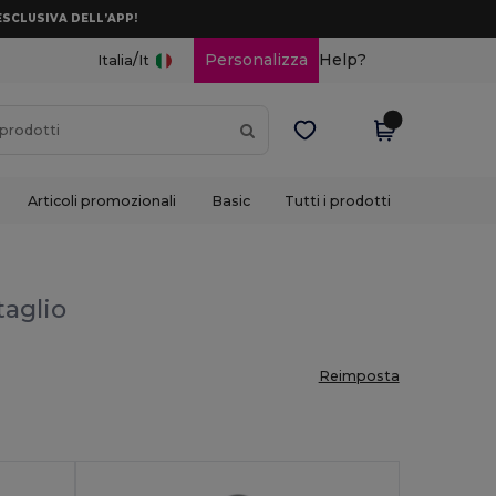
ESCLUSIVA DELL’APP!
/
Personalizza
Help?
Italia
It
Articoli promozionali
Basic
Tutti i prodotti
taglio
Reimposta