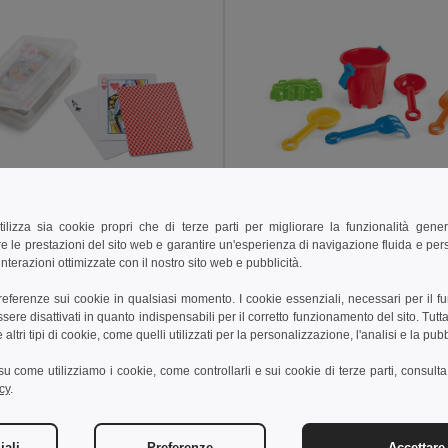
tilizza sia cookie propri che di terze parti per migliorare la funzionalità gener
€
1,96 €
e le prestazioni del sito web e garantire un'esperienza di navigazione fluida e pe
nterazioni ottimizzate con il nostro sito web e pubblicità.
ione di 54 carte
98081
Egotier 98161
preferenze sui cookie in qualsiasi momento. I cookie essenziali, necessari per il f
re disattivati in quanto indispensabili per il corretto funzionamento del sito. Tutta
altri tipi di cookie, come quelli utilizzati per la personalizzazione, l'analisi e la pubb
ungi al carrello
Aggiungi al carrello
i su come utilizziamo i cookie, come controllarli e sui cookie di terze parti, consult
cy
.
iali
Preferenze
Accettare 