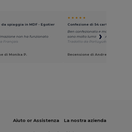
★ ★ ★ ★ ★
 da spiaggia in MDF - Egotier
Confezione di 54 carte - Egotier 9
Ben confezionato e molto veloce. Le 
limazione non ha funzionato
sono molto luminose. Articolo a 5 stel
a Français
Tradotto da Português
e di Monika P.
Recensione di Andreia S.
Aiuto or Assistenza
La nostra azienda