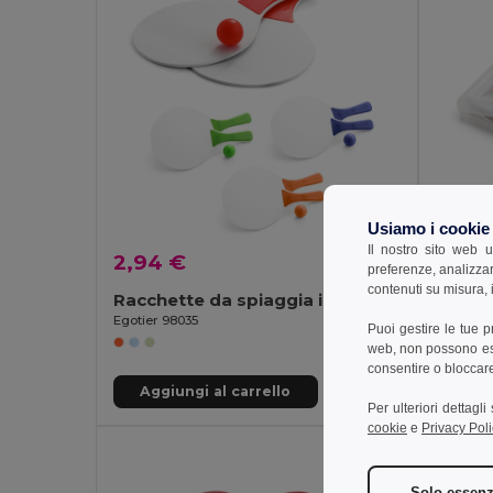
Usiamo i cookie
Il nostro sito web u
2,94 €
1,33 
preferenze, analizzar
contenuti su misura, i
Racchette da spiaggia in MDF
Confez
Egotier 98035
Egotier 
Puoi gestire le tue 
web, non possono esse
consentire o bloccare 
Aggiungi al carrello
Aggi
Per ulteriori dettagl
cookie
e
Privacy Poli
Solo essenz