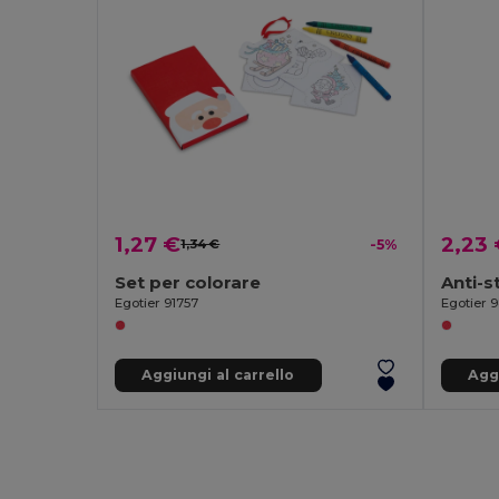
1,27 €
2,23
1,34 €
-5%
Set per colorare
Anti-s
Egotier 91757
Egotier 
Aggiungi al carrello
Aggi