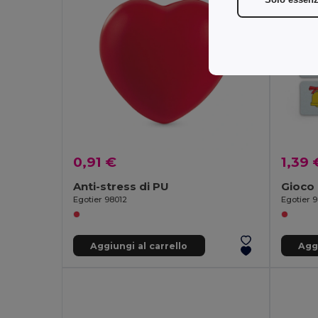
0,91 €
1,39 
Anti-stress di PU
Gioco
Egotier 98012
Egotier 
Aggiungi al carrello
Aggi