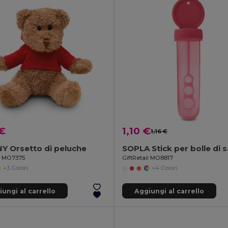
 €
1,10 €
1,16 €
Y Orsetto di peluche
SOPLA Stick per bolle di
il MO7375
GiftRetail MO8817
+3 Colori
+4 Colori
ungi al carrello
Aggiungi al carrello