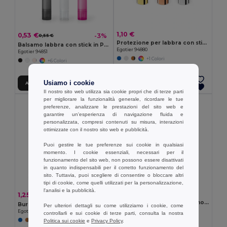
1,10 €
0,53 €
-3%
0,55 €
Protezione per labbra con stick in ABS
Balsamo labbra con stick in PS e PP
Egotier 94880
Egotier 94851
+1 Colori
+6 Colori
Usiamo i cookie
Aggiungi al carrello
Aggiungi al carrello
Il nostro sito web utilizza sia cookie propri che di terze parti
per migliorare la funzionalità generale, ricordare le tue
preferenze, analizzare le prestazioni del sito web e
garantire un'esperienza di navigazione fluida e
personalizzata, compresi contenuti su misura, interazioni
ottimizzate con il nostro sito web e pubblicità.
Puoi gestire le tue preferenze sui cookie in qualsiasi
momento. I cookie essenziali, necessari per il
funzionamento del sito web, non possono essere disattivati
in quanto indispensabili per il corretto funzionamento del
sito. Tuttavia, puoi scegliere di consentire o bloccare altri
tipi di cookie, come quelli utilizzati per la personalizzazione,
l'analisi e la pubblicità.
0,79 €
1,25 €
-4%
1,30 €
Balsamo per le labbra vegano, in ABS riciclato (rABS) e PP con aroma alla vaniglia
Burrocacao con involucro a forma di sfera in ABS
Per ulteriori dettagli su come utilizziamo i cookie, come
Egotier 95095
Egotier 94882
controllarli e sui cookie di terze parti, consulta la nostra
+2 Colori
Politica sui cookie
e
Privacy Policy
.