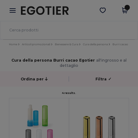
×
App Egotier
Scarica app
Prezzi migliori sull'app!
Home
Articoli promozionali
Benessere & Cura
Cura della persona
Burri cacao
Cura della persona Burri cacao Egotier
all'ingrosso e al
dettaglio
Ordina per
Filtra
✓
4 results.