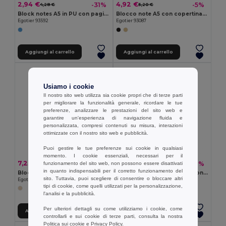
2,94 €
4,92 €
-31%
-5%
4,28 €
5,20 €
Block notes A5 in PU con pagine a righe
Blocco note A5 con copertina rigida in pelle (70% riciclata) con pagine a righe
Egotier 93592
Egotier 93087
Aggiungi al carrello
Aggiungi al carrello
Usiamo i cookie
Il nostro sito web utilizza sia cookie propri che di terze parti
per migliorare la funzionalità generale, ricordare le tue
preferenze, analizzare le prestazioni del sito web e
garantire un'esperienza di navigazione fluida e
personalizzata, compresi contenuti su misura, interazioni
ottimizzate con il nostro sito web e pubblicità.
Puoi gestire le tue preferenze sui cookie in qualsiasi
momento. I cookie essenziali, necessari per il
7,23 €
3,12 €
-17%
-18%
funzionamento del sito web, non possono essere disattivati
8,68 €
3,80 €
in quanto indispensabili per il corretto funzionamento del
Block notes A5 con copertina rigida fabbricata tramite la materia organica degli elefanti (80%)
Blocco note A5 realizzato con cartoni del latte riciclati con fogli a righe
sito. Tuttavia, puoi scegliere di consentire o bloccare altri
Egotier 93294
Egotier 93271
tipi di cookie, come quelli utilizzati per la personalizzazione,
l'analisi e la pubblicità.
Per ulteriori dettagli su come utilizziamo i cookie, come
Aggiungi al carrello
Aggiungi al carrello
controllarli e sui cookie di terze parti, consulta la nostra
Politica sui cookie
e
Privacy Policy
.