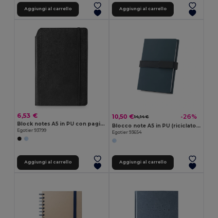
Aggiungi al carrello
Aggiungi al carrello
6,53 €
10,50 €
-26%
14,14 €
Block notes A5 in PU con pagine a righe, realizzato con materiale certificato FSC™ e altri materiali controllati
Blocco note A5 in PU (riciclato al 50%) con due blocchi: pagine a righe e pagine bianche
Egotier 93799
Egotier 93654
Aggiungi al carrello
Aggiungi al carrello