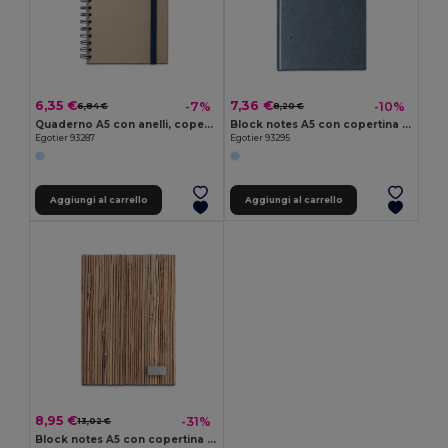
6,35 €
7,36 €
-7%
-10%
6,84 €
8,20 €
Quaderno A5 con anelli, copertina rigida, in carta di canna da zucchero (80% canna da zucchero) con pagine semplici
Block notes A5 con copertina semirigida fatta con gli scarti della buccia di caffé (65%)
Egotier 93287
Egotier 93295
Aggiungi al carrello
Aggiungi al carrello
8,95 €
-31%
13,02 €
Block notes A5 con copertina rigida in fibra di paglia naturale