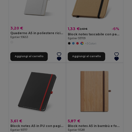
3,20 €
1,33 €
-6%
1,43 €
Quaderno A5 in poliestere riciclato (100% rPET) 300D, ideale per la personalizzazione tramite sublimazione
Block notes tascabile con pagine in carta semplice
Egotier 93653
Egotier 93709
+3 Colori
Aggiungi al carrello
Aggiungi al carrello
3,61 €
5,87 €
Block notes A5 in PU con pagine a righe
Block notes A5 in bambù e fogli in sughero con pagine a righe
Egotier 93717
Egotier 93281