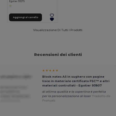
Egotier 93275
Aggiungi al carrello
Visualizzazione Di Tutti I Prodotti.
Recensioni dei clienti
★ ★ ★ ★ ★
 con pagine a righe -
Block notes A5 in sughero con pagine
lisce in materiale certificato FSC™ e altri
materiali controllati - Egotier 93807
ada bene per il suo
o' sottili e la
di ottima qualità e la copertina è perfetta
o liscia. Va bene per
per la personalizzazione al laser
Tradotto da
to da Deutsch
Français