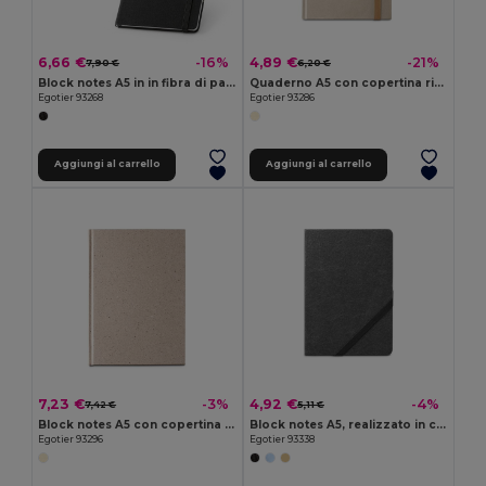
6,66 €
4,89 €
-16%
-21%
7,90 €
6,20 €
Block notes A5 in in fibra di paglia e tela di cotone con fogli a righe
Quaderno A5 con copertina rigida in carta di canna da zucchero (80% canna da zucchero) con pagine a righe
Egotier 93268
Egotier 93286
Aggiungi al carrello
Aggiungi al carrello
7,23 €
4,92 €
-3%
-4%
7,42 €
5,11 €
Block notes A5 con copertina flessibile fabbricata tramite gli scarti delle foglie di tè (65%)
Block notes A5, realizzato in carta resistente all'acqua, con pagine a righe realizzate in materiale certificato FSC™ e altri materiali controllati
Egotier 93296
Egotier 93338