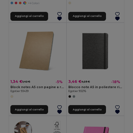
+4 Colori
Aggiungi al carrello
Aggiungi al carrello
1,34 €
3,46 €
-5%
-18%
1,42 €
4,23 €
Block notes A5 con pagine a righe
Blocco note A5 in poliestere riciclato (100% rPET) con pagine a righe
Egotier 93439
Egotier 93276
Aggiungi al carrello
Aggiungi al carrello