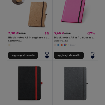
3,38 €
3,46 €
-9%
-27%
3,70 €
4,71 €
Block notes A5 in sughero con pagine lisce in materiale certificato FSC™ e altri materiali controllati
Block notes A5 in PU fluorescente con fogli a righe
Egotier 93807
Egotier 93269
+1 Colori
Aggiungi al carrello
Aggiungi al carrello