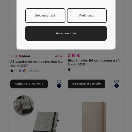
Solo essenziali
Preferenze
Accettare tutto
2,81 €
5,13 €
-4%
5,34 €
Block notes B6 con penna a sfera in sughero e poliestere riciclato (100% rPET)
A5 quaderno con copertina rigida in PU (riciclato al 35%) con pagine a righe al 100% riciclata
Egotier 93285
Egotier 93637
+2 Colori
Aggiungi al carrello
Aggiungi al carrello