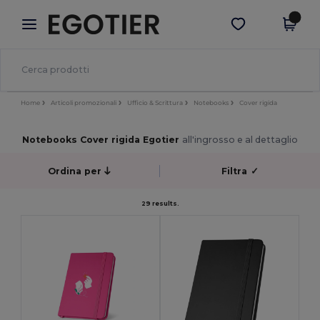
×
App Egotier
Scarica app
Prezzi migliori sull'app!
Home
Articoli promozionali
Ufficio & Scrittura
Notebooks
Cover rigida
Notebooks Cover rigida Egotier
all'ingrosso e al dettaglio
Ordina per
Filtra
✓
29 results.