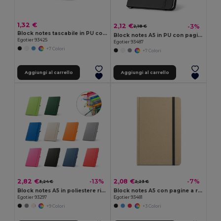
1,32 €
2,12 €
-3%
2,18 €
Block notes tascabile in PU con pagine lisce
Block notes A5 in PU con pagine lisce
Egotier 93425
Egotier 93487
+7 Colori
+7 Colori
Aggiungi al carrello
Aggiungi al carrello
2,82 €
2,08 €
-13%
-7%
3,24 €
2,23 €
Block notes A5 in poliestere riciclato (100% rPET) con fogli a righe
Block notes A5 con pagine a righe
Egotier 93297
Egotier 93481
+9 Colori
+3 Colori