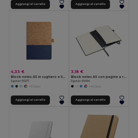
Aggiungi al carrello
Aggiungi al carrello
4,33 €
3,18 €
Block notes A5 in sughero e lino con pagine a righe
Block notes A5 con pagine a righe color avorio
Egotier 93277
Egotier 93494
+3 Colori
+4 Colori
Aggiungi al carrello
Aggiungi al carrello