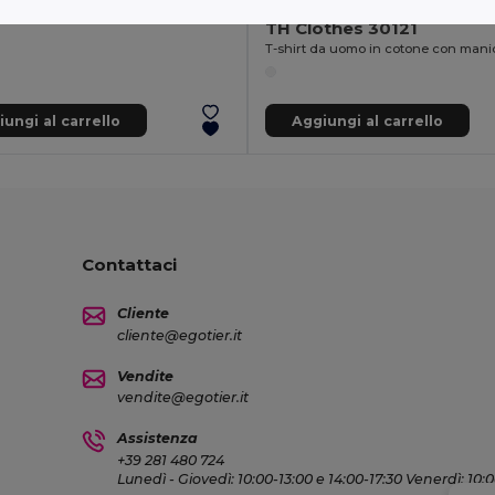
+2 Colori
TH Clothes 30121
ungi al carrello
Aggiungi al carrello
Contattaci
Cliente
cliente@egotier.it
Vendite
vendite@egotier.it
Assistenza
+39 281 480 724
Lunedì - Giovedì: 10:00-13:00 e 14:00-17:30 Venerdì: 10: