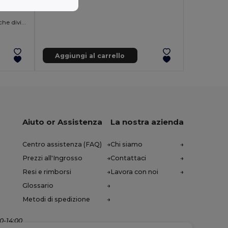
T-shirt da uomo in cotone con maniche divise
Aggiungi al carrello
Aiuto or Assistenza
La nostra azienda
Centro assistenza (FAQ)
Chi siamo
Prezzi all'Ingrosso
Contattaci
Resi e rimborsi
Lavora con noi
Glossario
Metodi di spedizione
00-14:00