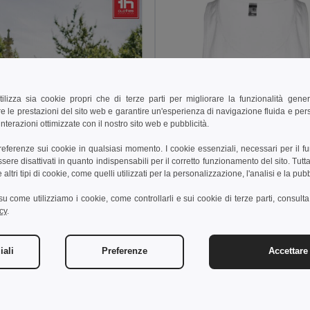
tilizza sia cookie propri che di terze parti per migliorare la funzionalità gener
e le prestazioni del sito web e garantire un'esperienza di navigazione fluida e pe
nterazioni ottimizzate con il nostro sito web e pubblicità.
preferenze sui cookie in qualsiasi momento. I cookie essenziali, necessari per il f
re disattivati in quanto indispensabili per il corretto funzionamento del sito. Tutta
altri tipi di cookie, come quelli utilizzati per la personalizzazione, l'analisi e la pubb
i su come utilizziamo i cookie, come controllarli e sui cookie di terze parti, consult
cy
.
iali
Preferenze
Accettare 
€
6,76 €
-18%
othes 30122
 da uomo
6,51 €