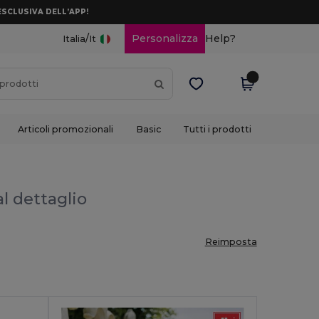
ESCLUSIVA DELL’APP!
/
Personalizza
Help?
Italia
It
Articoli promozionali
Basic
Tutti i prodotti
al dettaglio
Reimposta