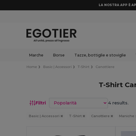
LA NOSTRA APP È AP
Marche
Borse
Tazze, bottiglie e stoviglie
Home
Basic | Accessori
T-Shirt
Canottiere
T-Shirt C
Ordina per
Filtri
4 results.
Basic | Accessori
T-Shirt
Canottiere
Maniche 