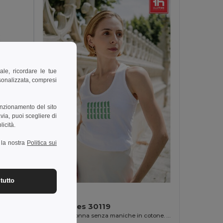
ale, ricordare le tue
rsonalizzata, compresi
unzionamento del sito
via, puoi scegliere di
licità.
a la nostra
Politica sui
tutto
4,69 €
TH Clothes 30119
T-shirt da donna senza maniche in cotone. colore bianco