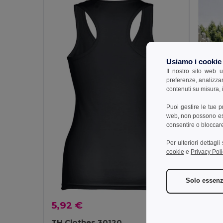
Usiamo i cookie
Il nostro sito web u
preferenze, analizzar
contenuti su misura, i
Puoi gestire le tue 
web, non possono esse
consentire o bloccare 
Per ulteriori dettagl
cookie
e
Privacy Poli
Solo essenz
5,53 
5,92 €
TH Cl
Canotta
TH Clothes 30120