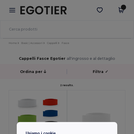
×
App Egotier
Scarica app
Prezzi migliori sull'app!
Home
Basic | Accessori
Cappelli
Fasce
Cappelli Fasce Egotier
all'ingrosso e al dettaglio
Ordina per
Filtra
✓
2 results.
Usiamo i cookie