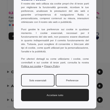
Il nostro sito web utilizza sia cookie propri che di terze parti
per migliorare la funzionalità generale, ricordare le tue
preferenze, analizzare le prestazioni del sito web e
0,24 €
14,87 €
-7%
-32%
0,26 €
22,01 €
garantire un'esperienza di navigazione fluida e
Fascia per cappello in poliestere 100%
Fascia per cappello sublimatica
personalizzata, compresi contenuti su misura, interazioni
Egotier 99428
Egotier 99458
ottimizzate con il nostro sito web e pubblicità.
+2 Colori
Puoi gestire le tue preferenze sui cookie in qualsiasi
momento. I cookie essenziali, necessari per il
Aggiungi al carrello
Aggiungi al carrello
funzionamento del sito web, non possono essere disattivati
in quanto indispensabili per il corretto funzionamento del
sito. Tuttavia, puoi scegliere di consentire o bloccare altri
tipi di cookie, come quelli utilizzati per la personalizzazione,
Visualizzazione Di Tutti I Prodotti.
l'analisi e la pubblicità.
Per ulteriori dettagli su come utilizziamo i cookie, come
controllarli e sui cookie di terze parti, consulta la nostra
Politica sui cookie
e
Privacy Policy
.
Contattaci
Solo essenziali
Preferenze
Aiuto or Assistenza
Accettare tutto
La nostra azienda