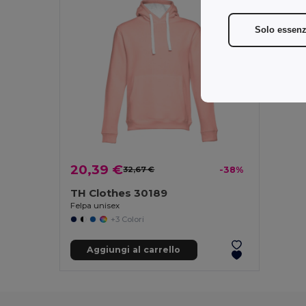
Solo essenz
20,39 €
32,67 €
-38%
TH Clothes 30189
Felpa unisex
+3 Colori
Aggiungi al carrello