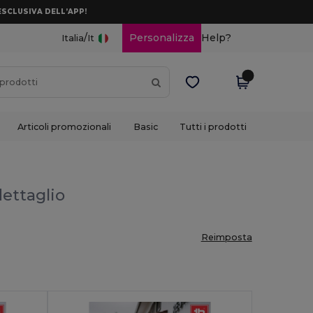
ESCLUSIVA DELL’APP!
/
Personalizza
Help?
Italia
It
Articoli promozionali
Basic
Tutti i prodotti
dettaglio
Reimposta