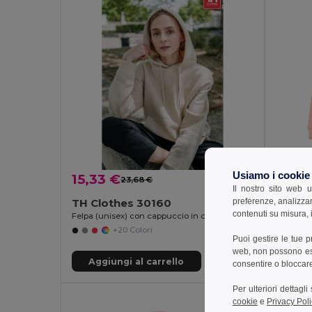
Usiamo i cookie
15,33 €
13,75
23,68 €
-35%
Il nostro sito web u
preferenze, analizzar
TH Clothes 30160
TH Cl
contenuti su misura, i
Felpa (unisex) con cappuccio in cotone e poliestere
Felpa (un
+20 Colori
Puoi gestire le tue 
web, non possono esse
Aggiungi al carrello
Aggi
consentire o bloccare 
Per ulteriori dettagl
cookie
e
Privacy Poli