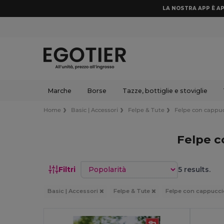
LA NOSTRA APP È AP
Marche
Borse
Tazze, bottiglie e stoviglie
Home
Basic | Accessori
Felpe & Tute
Felpe con cappu
Felpe c
Ordina per
Filtri
5 results.
Basic | Accessori
Felpe & Tute
Felpe con cappucc