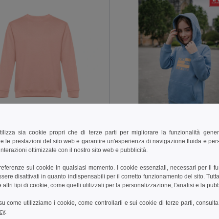
 €
14,78 €
18,96 €
-27%
23,68 €
tilizza sia cookie propri che di terze parti per migliorare la funzionalità gener
e le prestazioni del sito web e garantire un'esperienza di navigazione fluida e pe
othes 30159
TH Clothes 30174
nterazioni ottimizzate con il nostro sito web e pubblicità.
isex) in cotone e poliestere
Felpa per bambini (unisex)
+13 Colori
+8 Colori
preferenze sui cookie in qualsiasi momento. I cookie essenziali, necessari per il f
re disattivati in quanto indispensabili per il corretto funzionamento del sito. Tutta
ungi al carrello
Aggiungi al carrello
altri tipi di cookie, come quelli utilizzati per la personalizzazione, l'analisi e la pubb
i su come utilizziamo i cookie, come controllarli e sui cookie di terze parti, consult
cy
.