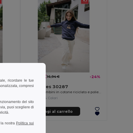
12,80 €
-38%
16,94 €
-24%
ale, ricordare le tue
rsonalizzata, compresi
TH Clothes 30287
Felpa per bambini in cotone riciclato e poliestere
+4 Colori
unzionamento del sito
via, puoi scegliere di
Aggiungi al carrello
licità.
a la nostra
Politica sui