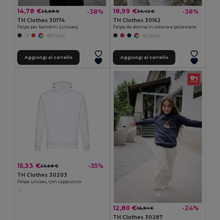
14,78 €
18,99 €
-38%
-38%
23,68 €
30,42 €
TH Clothes 30174
TH Clothes 30162
Felpa per bambini (unisex)
Felpa da donna in cotone e poliestere
+8 Colori
+6 Colori
Aggiungi al carrello
Aggiungi al carrello
15,33 €
-35%
23,68 €
TH Clothes 30203
Felpa unisex, con cappuccio
12,80 €
-24%
16,94 €
TH Clothes 30287