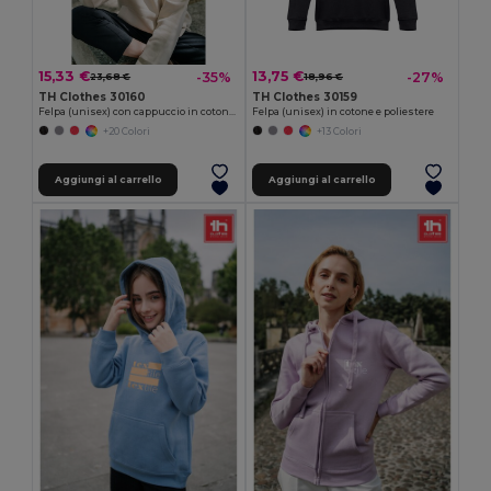
15,33 €
13,75 €
-35%
-27%
23,68 €
18,96 €
TH Clothes 30160
TH Clothes 30159
Felpa (unisex) con cappuccio in cotone e poliestere
Felpa (unisex) in cotone e poliestere
+20 Colori
+13 Colori
Aggiungi al carrello
Aggiungi al carrello