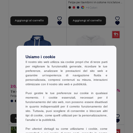
Felpa per bambini in cotone riciclato e poliestere
+4 Colori
Aggiungi al carrello
Aggiungi al carrello
Usiamo i cookie
Il nostro sito web utilizza sia cookie propri che di terze parti
per migliorare la funzionalità generale, ricordare le tue
preferenze, analizzare le prestazioni del sito web e
garantire un'esperienza di navigazione fluida e
personalizzata, compresi contenuti su misura, interazioni
ottimizzate con il nostro sito web e pubblicità.
20,39 €
-38%
32,67 €
18,99 €
-35%
29,06 €
TH Clothes 30189
Puoi gestire le tue preferenze sui cookie in qualsiasi
TH Clothes 30257
Felpa unisex
momento. I cookie essenziali, necessari per il
Felpa da donna con cappuccio e zip
+3 Colori
funzionamento del sito web, non possono essere disattivati
in quanto indispensabili per il corretto funzionamento del
sito. Tuttavia, puoi scegliere di consentire o bloccare altri
tipi di cookie, come quelli utilizzati per la personalizzazione,
Aggiungi al carrello
Aggiungi al carrello
l'analisi e la pubblicità.
Per ulteriori dettagli su come utilizziamo i cookie, come