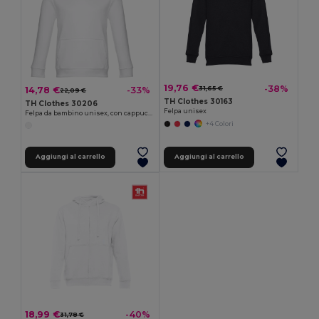
19,76 €
-38%
14,78 €
-33%
31,65 €
22,09 €
TH Clothes 30163
TH Clothes 30206
Felpa unisex
Felpa da bambino unisex, con cappuccio
+4 Colori
Aggiungi al carrello
Aggiungi al carrello
18,99 €
-40%
31,78 €