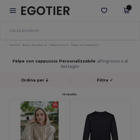
×
App Egotier
Scarica app
Prezzi migliori sull'app!
Home
Basic | Accessori
Felpe & Tute
Felpe con cappuccio
Felpe con cappuccio Personalizzabile
all'ingrosso e al
dettaglio
Ordina per
Filtra
✓
13 results.