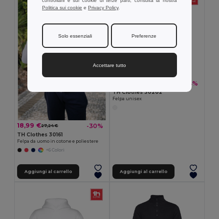
controllarli e sui cookie di terze parti, consulta la nostra
Politica sui cookie
e
Privacy Policy
.
Solo essenziali
Preferenze
Accettare tutto
13,75 €
-24%
18,20 €
TH Clothes 30202
Felpa unisex
18,99 €
-30%
27,24 €
TH Clothes 30161
Felpa da uomo in cotone e poliestere
+6 Colori
Aggiungi al carrello
Aggiungi al carrello