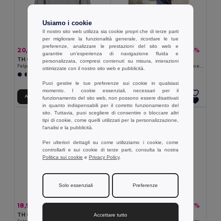
Usiamo i cookie
Il nostro sito web utilizza sia cookie propri che di terze parti
per migliorare la funzionalità generale, ricordare le tue
preferenze, analizzare le prestazioni del sito web e
20,39 €
12,80 €
-38%
-24%
32,67 €
16,94 €
garantire un'esperienza di navigazione fluida e
TH Clothes 30189
TH Clothes 30287
personalizzata, compresi contenuti su misura, interazioni
Felpa unisex
Felpa per bambini in cotone riciclato e poliestere
ottimizzate con il nostro sito web e pubblicità.
+3 Colori
+4 Colori
Puoi gestire le tue preferenze sui cookie in qualsiasi
momento. I cookie essenziali, necessari per il
Aggiungi al carrello
Aggiungi al carrello
funzionamento del sito web, non possono essere disattivati
in quanto indispensabili per il corretto funzionamento del
sito. Tuttavia, puoi scegliere di consentire o bloccare altri
tipi di cookie, come quelli utilizzati per la personalizzazione,
l'analisi e la pubblicità.
Per ulteriori dettagli su come utilizziamo i cookie, come
controllarli e sui cookie di terze parti, consulta la nostra
Politica sui cookie
e
Privacy Policy
.
Solo essenziali
Preferenze
18,99 €
20,54 €
-30%
-38%
27,24 €
32,89 €
TH Clothes 30161
TH Clothes 30149
Accettare tutto