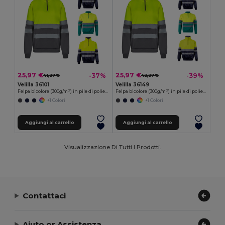
25,97 €
25,97 €
-37%
-39%
41,27 €
42,27 €
Velilla 36101
Velilla 36149
Felpa bicolore (300g/m²) in pile di poliestere (100%)
Felpa bicolore (300g/m²) in pile di poliestere (100%)
+1 Colori
+1 Colori
Aggiungi al carrello
Aggiungi al carrello
Visualizzazione Di Tutti I Prodotti.
Contattaci
Aiuto or Assistenza