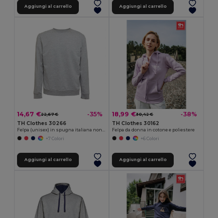
Aggiungi al carrello
Aggiungi al carrello
14,67 €
18,99 €
-35%
-38%
22,67 €
30,42 €
TH Clothes 30266
TH Clothes 30162
Felpa (unisex) in spugna italiana non garzata
Felpa da donna in cotone e poliestere
+7 Colori
+6 Colori
Aggiungi al carrello
Aggiungi al carrello