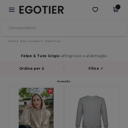
×
App Egotier
Scarica app
Prezzi migliori sull'app!
Home
Basic | Accessori
Felpe & Tute
Felpe & Tute Grigio
all'ingrosso e al dettaglio
Ordina per
Filtra
✓
14 results.