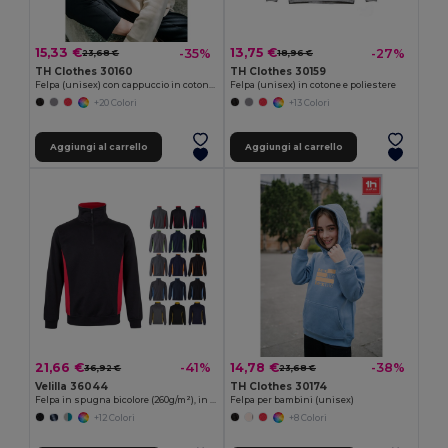
15,33 €
13,75 €
-35%
-27%
23,68 €
18,96 €
TH Clothes 30160
TH Clothes 30159
Felpa (unisex) con cappuccio in cotone e poliestere
Felpa (unisex) in cotone e poliestere
+20 Colori
+13 Colori
Aggiungi al carrello
Aggiungi al carrello
21,66 €
14,78 €
-41%
-38%
36,92 €
23,68 €
Velilla 36044
TH Clothes 30174
Felpa in spugna bicolore (260g/m²), in poliestere (65%) e cotone (35%)
Felpa per bambini (unisex)
+12 Colori
+8 Colori