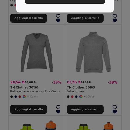
Felpa da uomo in cotone e poliestere
Pullover da uomo con scollo a V in cotone e poliammide
+6 Colori
+1 Colori
Aggiungi al carrello
Aggiungi al carrello
20,54 €
19,76 €
-33%
-38%
30,68 €
31,65 €
TH Clothes 30150
TH Clothes 30163
Pullover da donna con scollo a V in cotone e poliammide
Felpa unisex
+1 Colori
+4 Colori
Aggiungi al carrello
Aggiungi al carrello