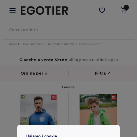
×
App Egotier
Scarica app
Prezzi migliori sull'app!
Home
Basic | Accessori
Giubbotti e Giacche
Giacche a vento
Giacche a vento Verde
all'ingrosso e al dettaglio
Ordina per
Filtra
✓
2 results.
Usiamo i cookie