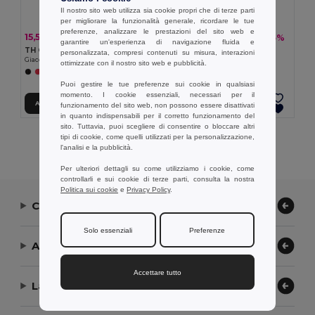
Il nostro sito web utilizza sia cookie propri che di terze parti
per migliorare la funzionalità generale, ricordare le tue
preferenze, analizzare le prestazioni del sito web e
15,56 €
15,10 €
-33%
-35%
23,25 €
23,09 €
garantire un'esperienza di navigazione fluida e
TH Clothes 30300
TH Clothes 30301
personalizzata, compresi contenuti su misura, interazioni
Giacca a vento (Unisex)
Giacca a vento (Unisex)
ottimizzate con il nostro sito web e pubblicità.
+2 Colori
+1 Colori
Puoi gestire le tue preferenze sui cookie in qualsiasi
momento. I cookie essenziali, necessari per il
Aggiungi al carrello
Aggiungi al carrello
funzionamento del sito web, non possono essere disattivati
in quanto indispensabili per il corretto funzionamento del
sito. Tuttavia, puoi scegliere di consentire o bloccare altri
tipi di cookie, come quelli utilizzati per la personalizzazione,
Visualizzazione Di Tutti I Prodotti.
l'analisi e la pubblicità.
Per ulteriori dettagli su come utilizziamo i cookie, come
controllarli e sui cookie di terze parti, consulta la nostra
Politica sui cookie
e
Privacy Policy
.
Contattaci
Solo essenziali
Preferenze
Aiuto or Assistenza
Accettare tutto
La nostra azienda