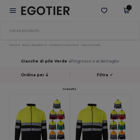
×
App Egotier
Scarica app
Prezzi migliori sull'app!
Home
Basic | Accessori
Giubbotti e Giacche
Giacche di pile
Giacche di pile Verde
all'ingrosso e al dettaglio
Ordina per
Filtra
✓
4 results.