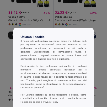
33,42 €
32,33 €
-39%
-39%
54,40 €
52,60 €
Velilla 36075
Velilla 36073
Giacca in pile bicolore (280g/m²), in poliestere (100%)
Giacca in pile bicolore (280g/m²), in poliestere (100%)
+6 Colori
+6 Colori
Aggiungi al carrello
Aggiungi al carrello
Usiamo i cookie
Il nostro sito web utilizza sia cookie propri che di terze parti
per migliorare la funzionalità generale, ricordare le tue
preferenze, analizzare le prestazioni del sito web e
garantire un'esperienza di navigazione fluida e
personalizzata, compresi contenuti su misura, interazioni
ottimizzate con il nostro sito web e pubblicità.
Puoi gestire le tue preferenze sui cookie in qualsiasi
momento. I cookie essenziali, necessari per il
funzionamento del sito web, non possono essere disattivati
in quanto indispensabili per il corretto funzionamento del
sito. Tuttavia, puoi scegliere di consentire o bloccare altri
tipi di cookie, come quelli utilizzati per la personalizzazione,
16,17 €
16,17 €
-33%
-38%
l'analisi e la pubblicità.
24,18 €
25,91 €
TH Clothes 30164
TH Clothes 30165
Per ulteriori dettagli su come utilizziamo i cookie, come
Giacca in pile da uomo in poliestere
Giacca in pile sfiancata in poliestere da donna
controllarli e sui cookie di terze parti, consulta la nostra
+3 Colori
+4 Colori
Politica sui cookie
e
Privacy Policy
.