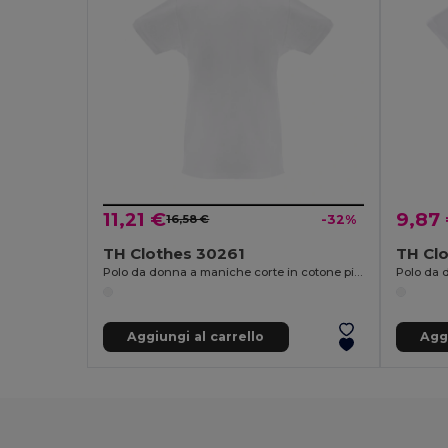
11,21 €
9,87
16,58 €
-32%
TH Clothes 30261
TH Cl
Polo da donna a maniche corte in cotone piqué
Polo da 
Aggiungi al carrello
Aggi