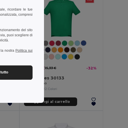
ale, ricordare le tue
rsonalizzata, compresi
unzionamento del sito
via, puoi scegliere di
licità.
a la nostra
Politica sui
10,37 €
-35%
15,33 €
-32%
tutto
TH Clothes 30133
Polo da uomo
+22 Colori
Aggiungi al carrello