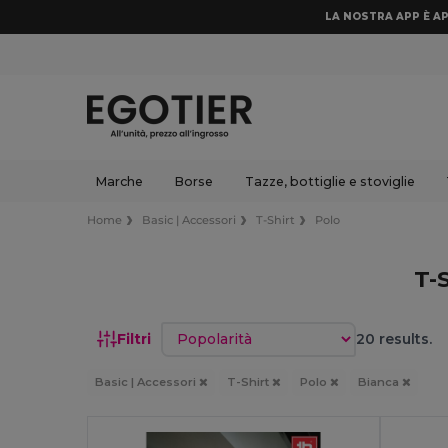
LA NOSTRA APP È AP
Marche
Borse
Tazze, bottiglie e stoviglie
Home
Basic | Accessori
T-Shirt
Polo
T-
Ordina per
Filtri
20 results.
Basic | Accessori
T-Shirt
Polo
Bianca