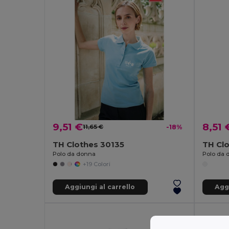
9,51 €
8,51 
11,65 €
-18%
TH Clothes 30135
TH Cl
Polo da donna
+19 Colori
Aggiungi al carrello
Aggi