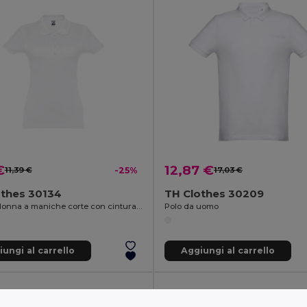
€
12,87 €
11,39 €
-25%
17,03 €
othes 30134
TH Clothes 30209
Polo da donna a maniche corte con cintura in cotone cardato
Polo da uomo
ungi al carrello
Aggiungi al carrello