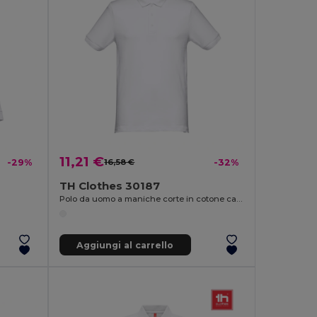
11,21 €
-29%
16,58 €
-32%
TH Clothes 30187
Polo da uomo a maniche corte in cotone cardato
Aggiungi al carrello