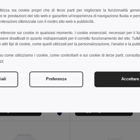
tilizza sia cookie propri che di terze parti per migliorare la funzionalità gener
e le prestazioni del sito web e garantire un'esperienza di navigazione fluida e pe
nterazioni ottimizzate con il nostro sito web e pubblicità.
preferenze sui cookie in qualsiasi momento. I cookie essenziali, necessari per il f
re disattivati in quanto indispensabili per il corretto funzionamento del sito. Tutta
altri tipi di cookie, come quelli utilizzati per la personalizzazione, l'analisi e la pubb
i su come utilizziamo i cookie, come controllarli e sui cookie di terze parti, consult
cy
.
 €
11,45 €
13,60 €
-27%
17,68 €
iali
Preferenze
Accettare 
othes 30175
TH Clothes 30291
uomo a maniche corte. colore bianco
Polo tecnica da uomo
ungi al carrello
Aggiungi al carrello