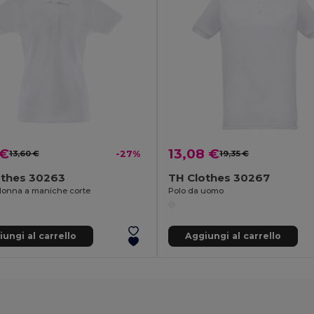
 €
13,08 €
13,60 €
-27%
19,35 €
othes 30263
TH Clothes 30267
donna a maniche corte
Polo da uomo
ungi al carrello
Aggiungi al carrello