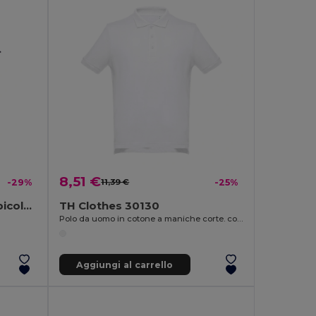
8,51 €
-29%
11,39 €
-25%
Polo da donna in cotone bicolore
TH Clothes 30130
Polo da uomo in cotone a maniche corte. colore bianco
Aggiungi al carrello