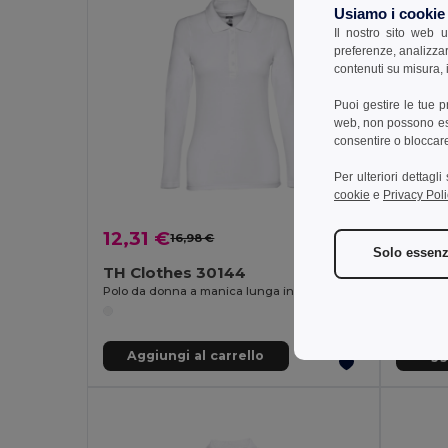
Usiamo i cookie
Il nostro sito web u
preferenze, analizzar
contenuti su misura, i
Puoi gestire le tue 
web, non possono esse
consentire o bloccare 
Per ulteriori dettagl
cookie
e
Privacy Poli
12,31 €
9,87
16,98 €
-28%
Solo essenz
TH Clothes 30144
TH Cl
Polo da donna a manica lunga in cotone cardato
Polo da 
Aggiungi al carrello
Aggi