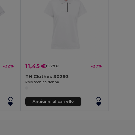
11,45 €
-32%
15,79 €
-27%
TH Clothes 30293
Polo tecnica donna
Aggiungi al carrello