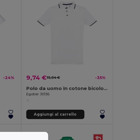
9,74 €
-24%
15,04 €
-35%
Polo da uomo in cotone bicolore. colore bianco
Egotier 30136
Aggiungi al carrello