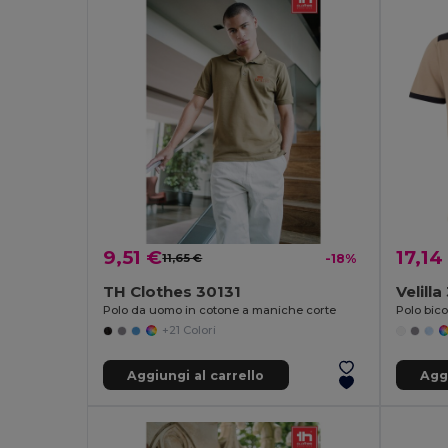
9,51 €
17,14
11,65 €
-18%
TH Clothes 30131
Velill
Polo da uomo in cotone a maniche corte
+21 Colori
Aggiungi al carrello
Aggi