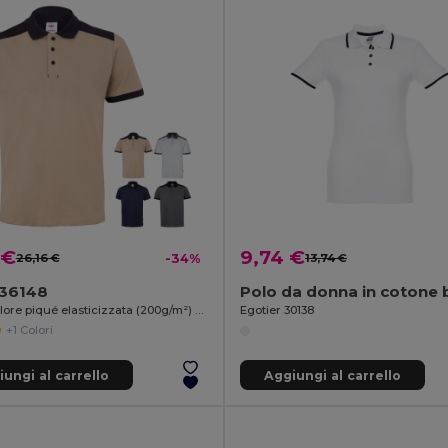
 €
9,74 €
26,16 €
-34%
13,74 €
a 36148
Polo bicolore piqué elasticizzata (200g/m²) con maniche corte, in poliestere (96%) ed elastan (4%)
Egotier 30138
+1 Colori
ungi al carrello
Aggiungi al carrello