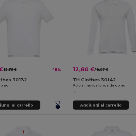
 €
12,80 €
12,36 €
-18%
18,07 €
othes 30132
TH Clothes 30142
 uomo
Polo a manica lunga da uomo
ungi al carrello
Aggiungi al carrello