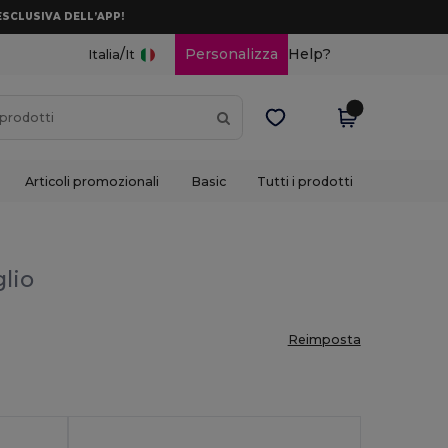
ESCLUSIVA DELL’APP!
/
Personalizza
Help?
Italia
It
Articoli promozionali
Basic
Tutti i prodotti
glio
Reimposta