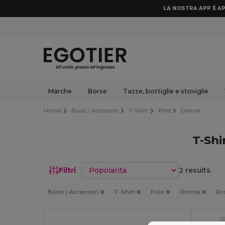
LA NOSTRA APP È AP
Marche
Borse
Tazze, bottiglie e stoviglie
Home
Basic | Accessori
T-Shirt
Polo
Donna
T-Shi
Ordina per
Filtri
2 results.
Basic | Accessori
T-Shirt
Polo
Donna
Ro