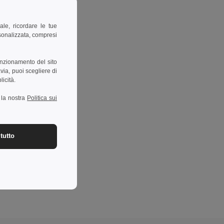
ale, ricordare le tue
rsonalizzata, compresi
unzionamento del sito
via, puoi scegliere di
licità.
a la nostra
Politica sui
tutto