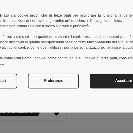
tilizza sia cookie propri che di terze parti per migliorare la funzionalità gener
e le prestazioni del sito web e garantire un'esperienza di navigazione fluida e pe
nterazioni ottimizzate con il nostro sito web e pubblicità.
preferenze sui cookie in qualsiasi momento. I cookie essenziali, necessari per il f
re disattivati in quanto indispensabili per il corretto funzionamento del sito. Tutta
altri tipi di cookie, come quelli utilizzati per la personalizzazione, l'analisi e la pubb
i su come utilizziamo i cookie, come controllarli e sui cookie di terze parti, consult
cy
.
 €
18,27 €
-32%
iali
Preferenze
Accettare 
othes 30145
anica lunga da donna
+5 Colori
ungi al carrello