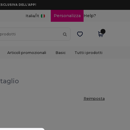
ESCLUSIVA DELL’APP!
/
Personalizza
Help?
Italia
It
Articoli promozionali
Basic
Tutti i prodotti
ttaglio
Reimposta