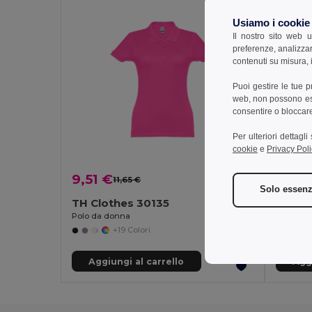
Usiamo i cookie
Il nostro sito web u
preferenze, analizzar
contenuti su misura, i
Puoi gestire le tue 
web, non possono esse
consentire o bloccare 
Per ulteriori dettagl
cookie
e
Privacy Poli
9,51 €
12,35
11,65 €
-18%
Solo essenz
TH Clothes 30135
TH Cl
Polo da donna
Polo a m
+19 Colori
Aggiungi al carrello
Aggi