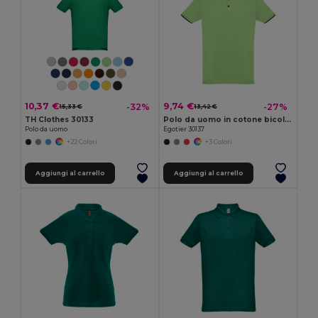
10,37 €
9,74 €
-32%
-27%
15,33 €
13,42 €
TH Clothes 30133
Polo da uomo in cotone bicolore
Polo da uomo
Egotier 30137
+22 Colori
+3 Colori
Aggiungi al carrello
Aggiungi al carrello