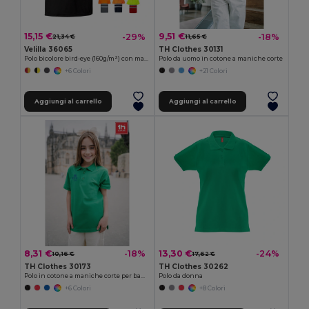
15,15 €
9,51 €
-29%
-18%
21,34 €
11,65 €
Velilla 36065
TH Clothes 30131
Polo bicolore bird-eye (160g/m²) con maniche corte, in poliestere (100%)
Polo da uomo in cotone a maniche corte
+6 Colori
+21 Colori
Aggiungi al carrello
Aggiungi al carrello
8,31 €
13,30 €
-18%
-24%
10,16 €
17,62 €
TH Clothes 30173
TH Clothes 30262
Polo in cotone a maniche corte per bambini (unisex)
Polo da donna
+6 Colori
+8 Colori