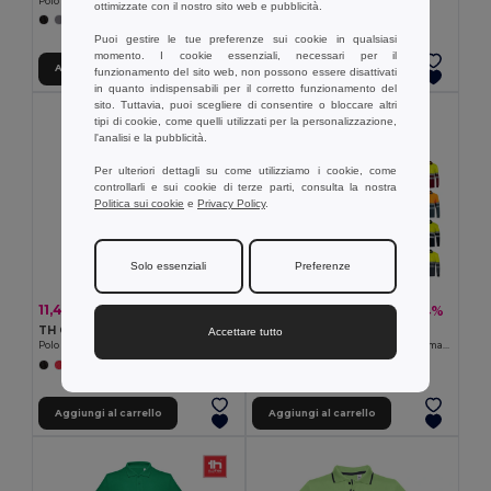
Polo da uomo
Polo a manica lunga da uomo
ottimizzate con il nostro sito web e pubblicità.
+8 Colori
+8 Colori
Puoi gestire le tue preferenze sui cookie in qualsiasi
momento. I cookie essenziali, necessari per il
Aggiungi al carrello
Aggiungi al carrello
funzionamento del sito web, non possono essere disattivati
in quanto indispensabili per il corretto funzionamento del
sito. Tuttavia, puoi scegliere di consentire o bloccare altri
tipi di cookie, come quelli utilizzati per la personalizzazione,
l'analisi e la pubblicità.
Per ulteriori dettagli su come utilizziamo i cookie, come
controllarli e sui cookie di terze parti, consulta la nostra
Politica sui cookie
e
Privacy Policy
.
Solo essenziali
Preferenze
11,45 €
15,84 €
-35%
-44%
17,68 €
28,20 €
TH Clothes 30292
Velilla 36069
Accettare tutto
Polo tecnica donna
Polo bicolore bird-eye (160g/m²) con maniche lunghe, in poliestere (100%)
+2 Colori
+6 Colori
Aggiungi al carrello
Aggiungi al carrello