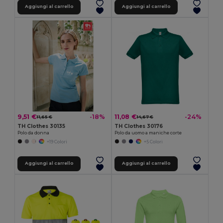
Aggiungi al carrello
Aggiungi al carrello
9,51 €
11,08 €
-18%
-24%
11,65 €
14,67 €
TH Clothes 30135
TH Clothes 30176
Polo da donna
Polo da uomo a maniche corte
+19 Colori
+5 Colori
Aggiungi al carrello
Aggiungi al carrello