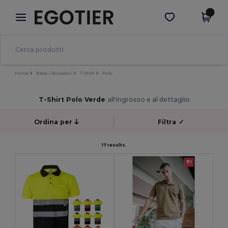
×
App Egotier
Scarica app
Prezzi migliori sull'app!
Home
Basic | Accessori
T-Shirt
Polo
T-Shirt Polo Verde
all'ingrosso e al dettaglio
Ordina per
Filtra
✓
17 results.