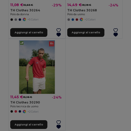
11,08 €
14,49 €
-29%
-24%
15,65 €
19,19 €
TH Clothes 30264
TH Clothes 30268
Polo da donna
Polo da uomo
+5 Colori
+2 Colori
Aggiungi al carrello
Aggiungi al carrello
11,45 €
-24%
15,16 €
TH Clothes 30290
Polo tecnica da uomo
+2 Colori
Aggiungi al carrello