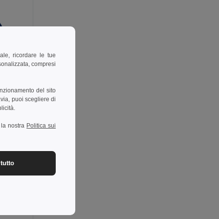
ale, ricordare le tue
rsonalizzata, compresi
unzionamento del sito
via, puoi scegliere di
licità.
a la nostra
Politica sui
-35%
tutto