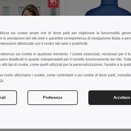
tilizza sia cookie propri che di terze parti per migliorare la funzionalità gener
e le prestazioni del sito web e garantire un'esperienza di navigazione fluida e pe
nterazioni ottimizzate con il nostro sito web e pubblicità.
preferenze sui cookie in qualsiasi momento. I cookie essenziali, necessari per il f
re disattivati in quanto indispensabili per il corretto funzionamento del sito. Tutta
altri tipi di cookie, come quelli utilizzati per la personalizzazione, l'analisi e la pubb
i su come utilizziamo i cookie, come controllarli e sui cookie di terze parti, consult
cy
.
34,57 €
52,89 €
TH Clothes 30183
iali
Preferenze
Accettare 
Parka imbottito unisex
+2 Colori
 €
88,41 €
-33%
othes 30254
apuntato unisex