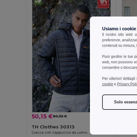
Usiamo i cookie
Il nostro sito web u
preferenze, analizzar
contenuti su misura, i
Puoi gestire le tue 
web, non possono esse
consentire o bloccare 
Per ulteriori dettagl
cookie
e
Privacy Poli
Solo essenz
50,15 €
59,17
80,32 €
-38%
TH Clothes 30313
TH Cl
Giacca con cappuccio da uomo
Parka tr