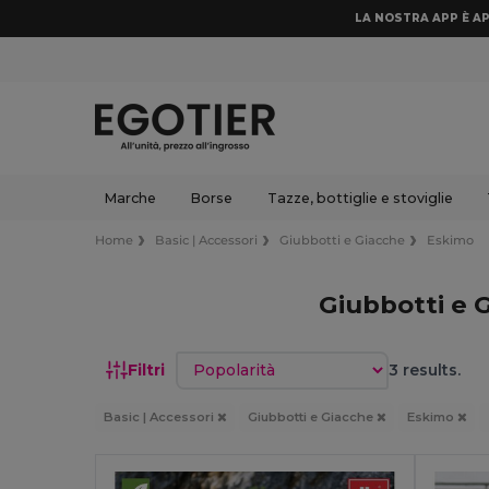
LA NOSTRA APP È AP
Marche
Borse
Tazze, bottiglie e stoviglie
Home
Basic | Accessori
Giubbotti e Giacche
Eskimo
Giubbotti e 
Ordina per
Filtri
3 results.
Basic | Accessori
Giubbotti e Giacche
Eskimo