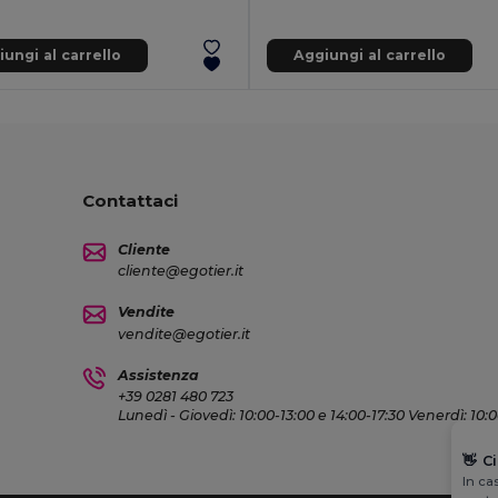
ungi al carrello
Aggiungi al carrello
Contattaci
Cliente
cliente@egotier.it
Vendite
vendite@egotier.it
Assistenza
+39 0281 480 723
Lunedì - Giovedì: 10:00-13:00 e 14:00-17:30 Venerdì: 10:
👋
C
In ca