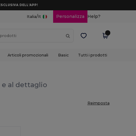
ESCLUSIVA DELL’APP!
/
Personalizza
Help?
Italia
It
Articoli promozionali
Basic
Tutti i prodotti
 e al dettaglio
Reimposta