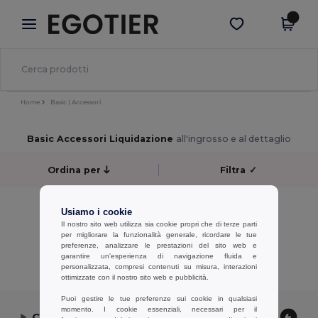
×
App Egotier
Scarica app
Prezzi migliori sull'app!
Home
Basic | Accessori
Basic Accessori Liquidazione
all'ingrosso e al dettaglio
Ordina per
Filtra
✓
No results.
Usiamo i cookie
No results.
Il nostro sito web utilizza sia cookie propri che di terze parti
per migliorare la funzionalità generale, ricordare le tue
preferenze, analizzare le prestazioni del sito web e
Visualizzazione Di Tutti I Prodotti.
garantire un'esperienza di navigazione fluida e
personalizzata, compresi contenuti su misura, interazioni
ottimizzate con il nostro sito web e pubblicità.
Puoi gestire le tue preferenze sui cookie in qualsiasi
momento. I cookie essenziali, necessari per il
Contattaci