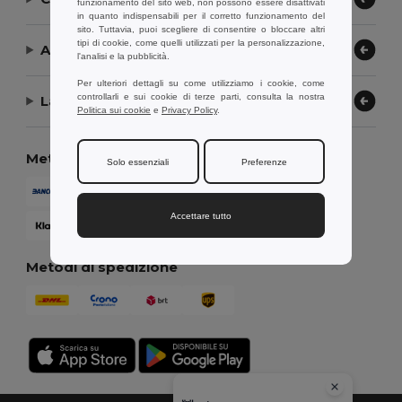
funzionamento del sito web, non possono essere disattivati
in quanto indispensabili per il corretto funzionamento del
sito. Tuttavia, puoi scegliere di consentire o bloccare altri
tipi di cookie, come quelli utilizzati per la personalizzazione,
Aiuto or Assistenza
l'analisi e la pubblicità.
Per ulteriori dettagli su come utilizziamo i cookie, come
controllarli e sui cookie di terze parti, consulta la nostra
La nostra azienda
Politica sui cookie
e
Privacy Policy
.
Metodi di pagamento
Solo essenziali
Preferenze
Accettare tutto
Metodi di spedizione