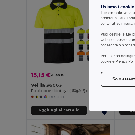
Usiamo i cookie
Il nostro sito web u
preferenze, analizzar
contenuti su misura, i
Puoi gestire le tue 
web, non possono esse
consentire o bloccare 
Per ulteriori dettagl
cookie
e
Privacy Poli
15,15 €
14,8
21,34 €
-29%
Solo essenz
Velilla 36063
Velill
Polo bicolore bird-eye (160g/m²) con maniche corte, in poliestere (100%)
+6 Colori
Aggiungi al carrello
Aggi