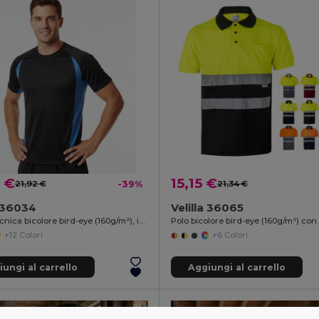
 €
15,15 €
21,92 €
-39%
21,34 €
a 36034
Velilla 36065
T-shirt tecnica bicolore bird-eye (160g/m²), in poliestere (100%)
+12 Colori
+6 Colori
ungi al carrello
Aggiungi al carrello