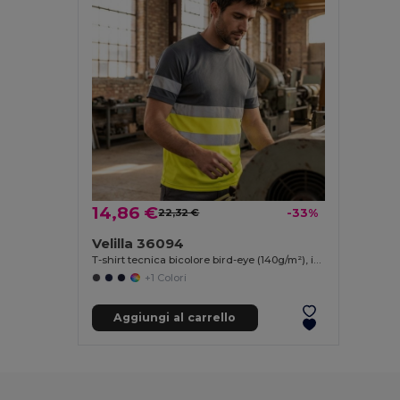
14,86 €
22,32 €
-33%
Velilla 36094
T-shirt tecnica bicolore bird-eye (140g/m²), in poliestere (100%)
+1 Colori
Aggiungi al carrello