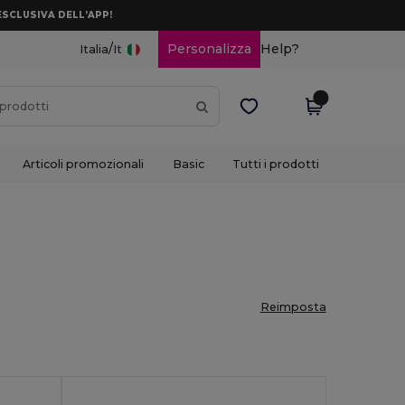
ESCLUSIVA DELL’APP!
/
Personalizza
Help?
Italia
It
Articoli promozionali
Basic
Tutti i prodotti
Reimposta