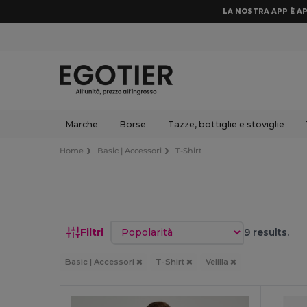
LA NOSTRA APP È AP
Marche
Borse
Tazze, bottiglie e stoviglie
Home
Basic | Accessori
T-Shirt
Ordina per
Filtri
9 results.
Basic | Accessori
T-Shirt
Velilla