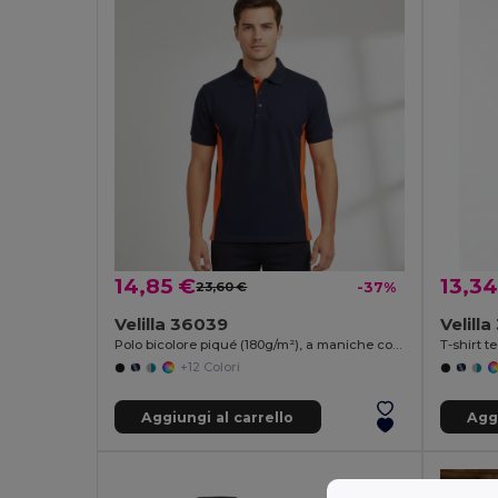
14,85 €
13,34
23,60 €
-37%
Velilla 36039
Velill
Polo bicolore piqué (180g/m²), a maniche corte, in cotone (60%) e poliestere (40%)
+12 Colori
Aggiungi al carrello
Aggi