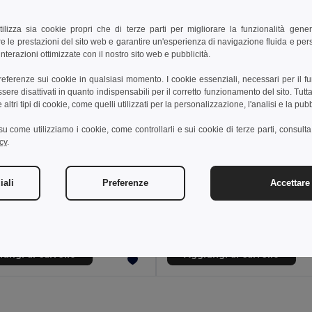
tilizza sia cookie propri che di terze parti per migliorare la funzionalità gener
e le prestazioni del sito web e garantire un'esperienza di navigazione fluida e pe
nterazioni ottimizzate con il nostro sito web e pubblicità.
preferenze sui cookie in qualsiasi momento. I cookie essenziali, necessari per il f
re disattivati in quanto indispensabili per il corretto funzionamento del sito. Tutta
altri tipi di cookie, come quelli utilizzati per la personalizzazione, l'analisi e la pubb
i su come utilizziamo i cookie, come controllarli e sui cookie di terze parti, consult
cy
.
6 €
20,52 €
23,37 €
-36%
36,54 €
iali
Preferenze
Accettare 
a 36093
Velilla 36096
T-shirt tecnica bicolore bird-eye (140g/m²), in poliestere (100%)
+1 Colori
+1 Colori
ungi al carrello
Aggiungi al carrello