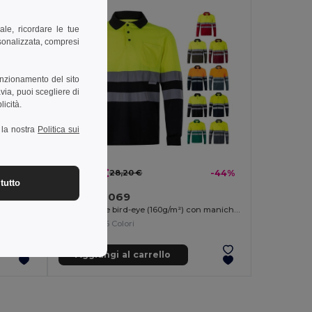
ale, ricordare le tue
rsonalizzata, compresi
unzionamento del sito
via, puoi scegliere di
licità.
a la nostra
Politica sui
15,84 €
-44%
28,20 €
-44%
tutto
Velilla 36069
T-shirt bicolore piqué (150g/m²), in cotone (55%) e poliestere (45%)
Polo bicolore bird-eye (160g/m²) con maniche lunghe, in poliestere (100%)
+6 Colori
Aggiungi al carrello