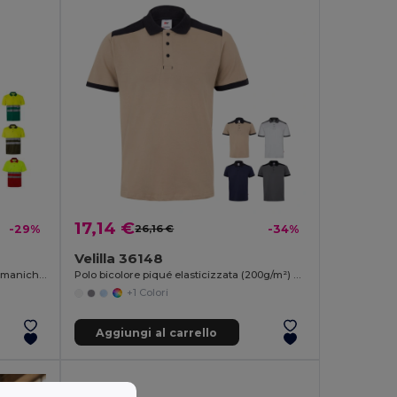
17,14 €
-29%
26,16 €
-34%
Velilla 36148
Polo bicolore bird-eye (160g/m²) con maniche corte, in poliestere (100%)
Polo bicolore piqué elasticizzata (200g/m²) con maniche corte, in poliestere (96%) ed elastan (4%)
+1 Colori
Aggiungi al carrello