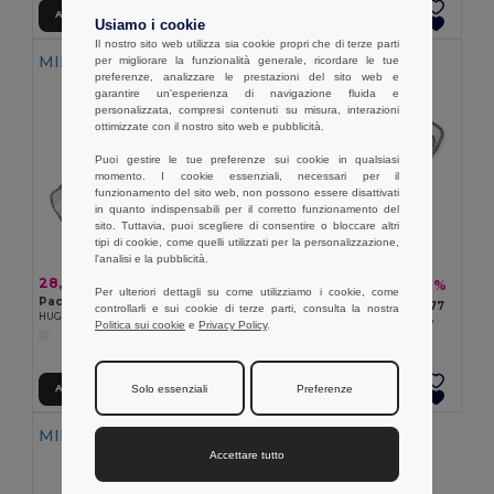
Aggiungi al carrello
Aggiungi al carrello
Usiamo i cookie
Il nostro sito web utilizza sia cookie propri che di terze parti
MIN QTY: 10
MIN QTY: 100
per migliorare la funzionalità generale, ricordare le tue
preferenze, analizzare le prestazioni del sito web e
garantire un'esperienza di navigazione fluida e
personalizzata, compresi contenuti su misura, interazioni
ottimizzate con il nostro sito web e pubblicità.
Puoi gestire le tue preferenze sui cookie in qualsiasi
momento. I cookie essenziali, necessari per il
funzionamento del sito web, non possono essere disattivati
in quanto indispensabili per il corretto funzionamento del
sito. Tuttavia, puoi scegliere di consentire o bloccare altri
tipi di cookie, come quelli utilizzati per la personalizzazione,
l'analisi e la pubblicità.
28,80 €
169,00 €
-20%
210,16 €
Per ulteriori dettagli su come utilizziamo i cookie, come
Pack da 10 GiftRetail MO9777
Pack da 100 GiftRetail MO9777
controllarli e sui cookie di terze parti, consulta la nostra
HUG ME Asciugamano dudù bimbo
HUG ME Asciugamano dudù bimbo
Politica sui cookie
e
Privacy Policy
.
Solo essenziali
Preferenze
Aggiungi al carrello
Aggiungi al carrello
MIN QTY: 100
Accettare tutto