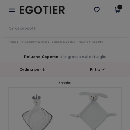
×
App Egotier
Scarica app
Prezzi migliori sull'app!
Home
Articoli promozionali
Bambini & Giochi
Peluche
Coperte
Peluche Coperte
all'ingrosso e al dettaglio
Ordina per
Filtra
✓
7 results.