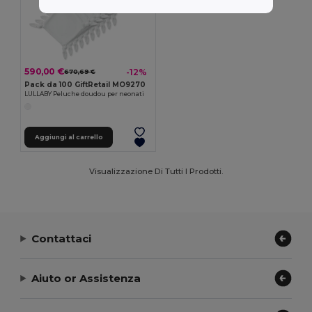
590,00 €
-12%
670,69 €
Pack da 100 GiftRetail MO9270
LULLABY Peluche doudou per neonati
Aggiungi al carrello
Visualizzazione Di Tutti I Prodotti.
Contattaci
Aiuto or Assistenza