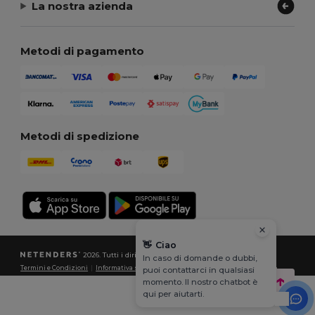
La nostra azienda
Metodi di pagamento
Metodi di spedizione
👋
Ciao
2026. Tutti i diritti riservati
In caso di domande o dubbi,
Termini e Condizioni
|
Informativa sulla privacy
|
Politica sui cookie
|
Site Map
puoi contattarci in qualsiasi
momento. Il nostro chatbot è
qui per aiutarti.