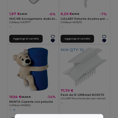
1,97 €
6,20 €
-6%
-7%
2,10 €
6,71 €
HUG ME Asciugamano dudù bimbo
LULLABY Peluche doudou per neonati
GiftRetail MO9777
GiftRetail MO9270
Aggiungi al carrello
Aggiungi al carrello
MIN QTY: 10
71,70 €
Pack da 10 GiftRetail MO9270
10,54 €
-34%
16,00 €
LULLABY Peluche doudou per neonati
MANTA Coperta con peluche
GiftRetail MO8252