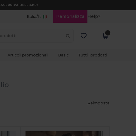
ESCLUSIVA DELL’APP!
/
Personalizza
Help?
Italia
It
Articoli promozionali
Basic
Tutti i prodotti
lio
Reimposta