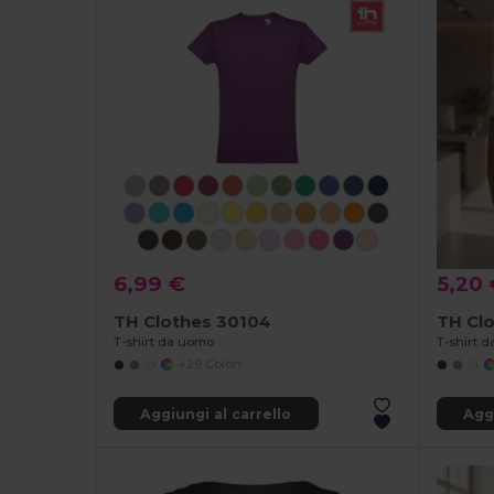
6,99 €
5,20
TH Clothes 30104
TH Cl
T-shirt da uomo
+29 Colori
Aggiungi al carrello
Aggi