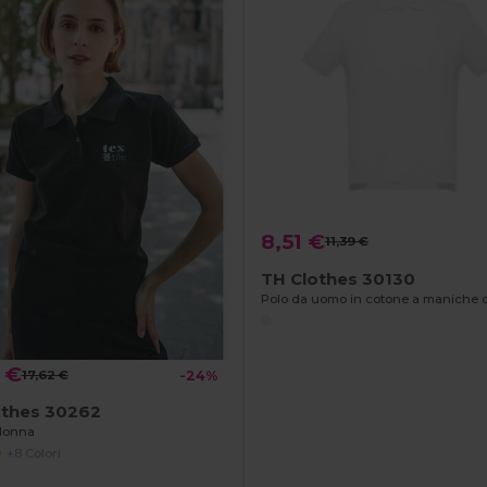
8,51 €
11,39 €
TH Clothes 30130
 €
17,62 €
-24%
othes 30262
donna
+8 Colori