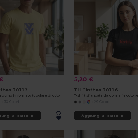
 €
5,20 €
othes 30102
TH Clothes 30106
T-shirt da uomo in formato tubolare di cotone
T-shirt sfiancata da donna in coton
+30 Colori
+29 Colori
ungi al carrello
Aggiungi al carrello