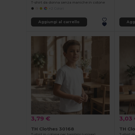
T-shirt da donna senza maniche in cotone
+2 Colori
Aggiungi al carrello
Aggi
3,79 €
3,03
TH Clothes 30168
TH Clo
T-shirt in cotone per bambini (unisex)
T-shirt 