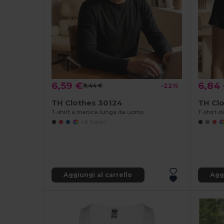
6,59 €
6,84
8,44 €
-22%
TH Clothes 30124
TH Clo
T-shirt a manica lunga da uomo
T-shirt 
+6 Colori
Aggiungi al carrello
Aggi