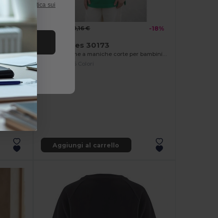
a la nostra
Politica sui
8,31 €
10,16 €
-18%
tutto
TH Clothes 30173
Polo in cotone a maniche corte per bambini (unisex)
+6 Colori
-18%
corte
Aggiungi al carrello