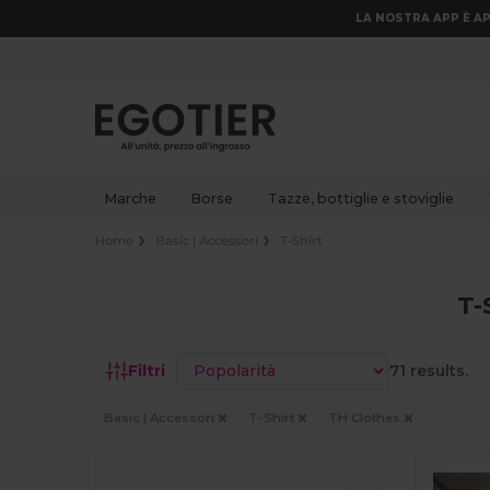
LA NOSTRA APP È AP
Marche
Borse
Tazze, bottiglie e stoviglie
Home
Basic | Accessori
T-Shirt
T-
Ordina per
Filtri
71 results.
Basic | Accessori
T-Shirt
TH Clothes