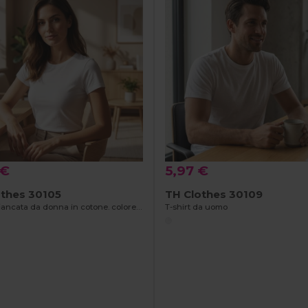
 €
5,97 €
othes 30105
TH Clothes 30109
T-shirt sfiancata da donna in cotone. colore bianco
T-shirt da uomo