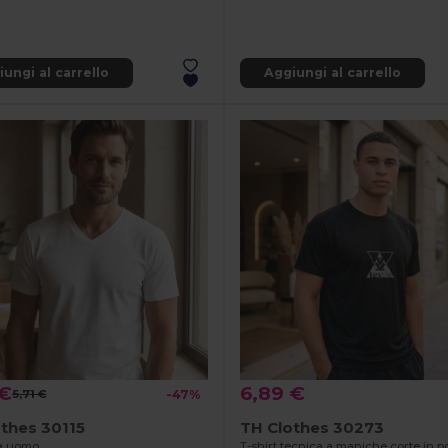
ungi al carrello
Aggiungi al carrello
 €
6,89 €
5,71 €
-47%
thes 30115
TH Clothes 30273
da uomo
T-shirt tecnica a maniche corte in p