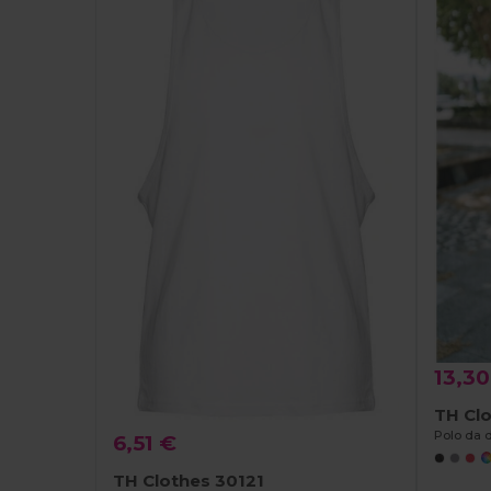
13,30
TH Cl
Polo da 
6,51 €
TH Clothes 30121