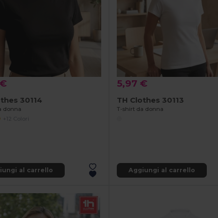
 €
5,97 €
thes 30114
TH Clothes 30113
da donna
T-shirt da donna
+12 Colori
ungi al carrello
Aggiungi al carrello