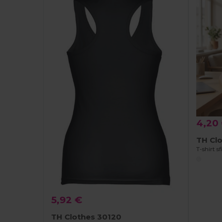
4,20
TH Cl
5,92 €
TH Clothes 30120