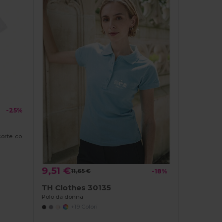
-25%
Polo da uomo in cotone a maniche corte. colore bianco
9,51 €
11,65 €
-18%
TH Clothes 30135
Polo da donna
+19 Colori