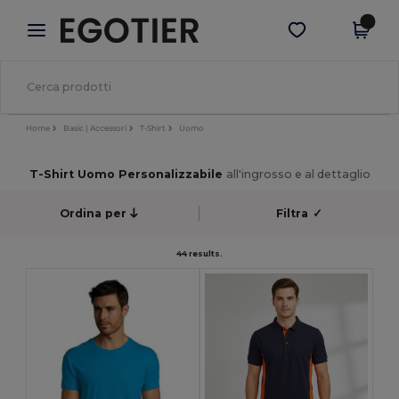
×
App Egotier
Scarica app
Prezzi migliori sull'app!
Home
Basic | Accessori
T-Shirt
Uomo
T-Shirt Uomo Personalizzabile
all'ingrosso e al dettaglio
Ordina per
Filtra
✓
44 results.