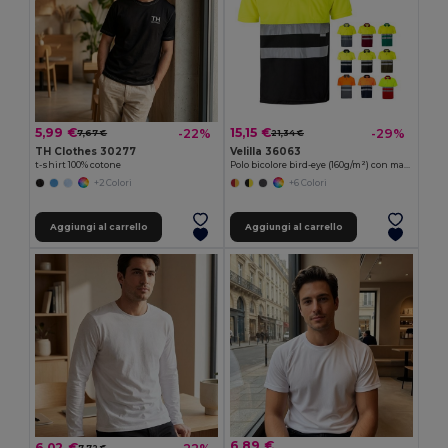
5,99 €
15,15 €
-22%
-29%
7,67 €
21,34 €
TH Clothes 30277
Velilla 36063
t-shirt 100% cotone
Polo bicolore bird-eye (160g/m²) con maniche corte, in poliestere (100%)
+2 Colori
+6 Colori
Aggiungi al carrello
Aggiungi al carrello
6,89 €
6,02 €