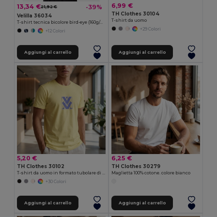
6,99 €
13,34 €
-39%
21,92 €
TH Clothes 30104
Velilla 36034
T-shirt da uomo
T-shirt tecnica bicolore bird-eye (160g/m²), in poliestere (100%)
+29 Colori
+12 Colori
Aggiungi al carrello
Aggiungi al carrello
5,20 €
6,25 €
TH Clothes 30102
TH Clothes 30279
T-shirt da uomo in formato tubolare di cotone
Maglietta 100% cotone. colore bianco
+30 Colori
Aggiungi al carrello
Aggiungi al carrello