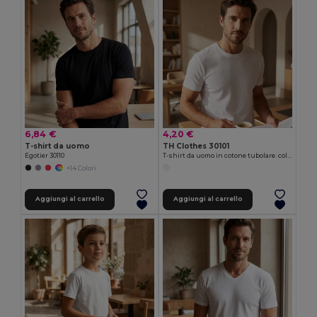
6,84 €
4,20 €
T-shirt da uomo
TH Clothes 30101
Egotier 30110
T-shirt da uomo in cotone tubolare. colore bianco
+14 Colori
Aggiungi al carrello
Aggiungi al carrello