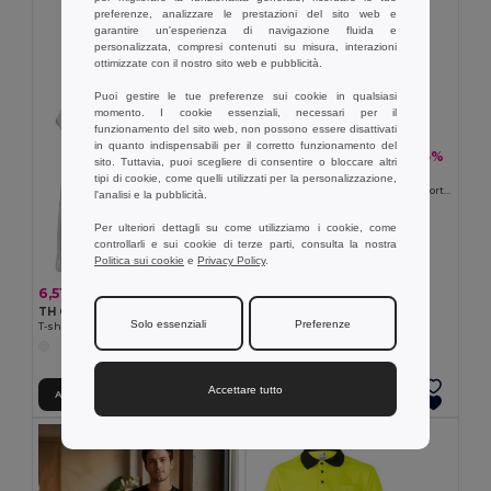
preferenze, analizzare le prestazioni del sito web e
garantire un'esperienza di navigazione fluida e
personalizzata, compresi contenuti su misura, interazioni
ottimizzate con il nostro sito web e pubblicità.
Puoi gestire le tue preferenze sui cookie in qualsiasi
momento. I cookie essenziali, necessari per il
funzionamento del sito web, non possono essere disattivati
in quanto indispensabili per il corretto funzionamento del
8,51 €
-25%
11,39 €
sito. Tuttavia, puoi scegliere di consentire o bloccare altri
TH Clothes 30130
tipi di cookie, come quelli utilizzati per la personalizzazione,
Polo da uomo in cotone a maniche corte. colore bianco
l'analisi e la pubblicità.
Per ulteriori dettagli su come utilizziamo i cookie, come
controllarli e sui cookie di terze parti, consulta la nostra
Politica sui cookie
e
Privacy Policy
.
6,51 €
TH Clothes 30121
Solo essenziali
Preferenze
T-shirt da uomo in cotone con maniche divise
Accettare tutto
Aggiungi al carrello
Aggiungi al carrello