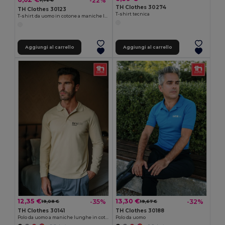
-22%
7,72 €
TH Clothes 30274
TH Clothes 30123
T-shirt tecnica
T-shirt da uomo in cotone a maniche lunghe
Aggiungi al carrello
Aggiungi al carrello
12,35 €
13,30 €
-35%
-32%
19,08 €
19,67 €
TH Clothes 30141
TH Clothes 30188
Polo da uomo a maniche lunghe in cotone cardato
Polo da uomo