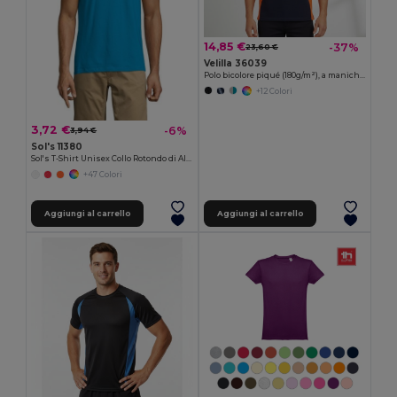
14,85 €
-37%
23,60 €
Velilla 36039
Polo bicolore piqué (180g/m²), a maniche corte, in cotone (60%) e poliestere (40%)
+12 Colori
3,72 €
-6%
3,94 €
Sol's 11380
Sol's T-Shirt Unisex Collo Rotondo di Alta Qualità
+47 Colori
Aggiungi al carrello
Aggiungi al carrello