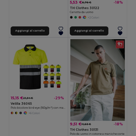
5,53 €
-18%
6,76 €
TH Clothes 30122
Canotta da uomo
+2 Colori
Aggiungi al carrello
Aggiungi al carrello
15,15 €
-29%
21,34 €
Velilla 36065
Polo bicolore bird-eye (160g/m²) con maniche corte, in poliestere (100%)
+6 Colori
9,51 €
-18%
11,65 €
TH Clothes 30131
Polo da uomo in cotone a maniche corte