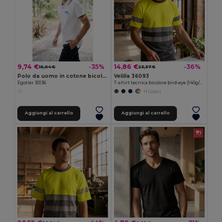
9,74 €
14,86 €
-35%
-36%
15,04 €
23,37 €
Polo da uomo in cotone bicolore. colore bianco
Velilla 36093
Egotier 30136
T-shirt tecnica bicolore bird-eye (140g/m²), in poliestere (100%)
+1 Colori
Aggiungi al carrello
Aggiungi al carrello