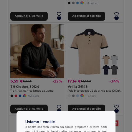
+21 Colori
Aggiungi al carrello
Aggiungi al carrello
6,59 €
17,14 €
-22%
-34%
8,44 €
26,16 €
TH Clothes 30124
Velilla 36148
T-shirt a manica lunga da uomo
Polo bicolore piqué elasticizzata (200g/m²) con maniche corte, in poliestere (96%) ed elastan (4%)
+6 Colori
+1 Colori
Aggiungi al carrello
Aggiungi al carrello
Usiamo i cookie
Il nostro sito web utilizza sia cookie propri che di terze parti
per migliorare la funzionalità generale, ricordare le tue