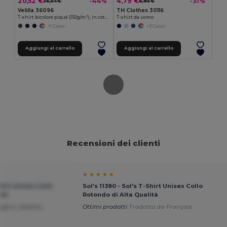
20,52 €
4,79 €
-44%
-31%
36,54 €
6,95 €
Velilla 36096
TH Clothes 30116
T-shirt bicolore piqué (150g/m²), in cotone (55%) e poliestere (45%)
T-shirt da uomo
+1 Colori
+3 Colori
Aggiungi al carrello
Aggiungi al carrello
Recensioni dei clienti
★ ★ ★ ★ ★
Shirt Unisex Collo
Sol's 11380 - Sol's T-Shirt Unisex Collo
ità
Rotondo di Alta Qualità
ggero, elastico
Ottimi prodotti
Tradotto da Français