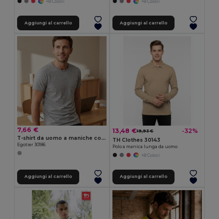
+8 Colori
+8 Colori
Aggiungi al carrello
Aggiungi al carrello
7,66 €
13,48 €
-32%
19,93 €
T-shirt da uomo a maniche corte in cotone piqué
TH Clothes 30143
Egotier 30186
Polo a manica lunga da uomo
+8 Colori
Aggiungi al carrello
Aggiungi al carrello