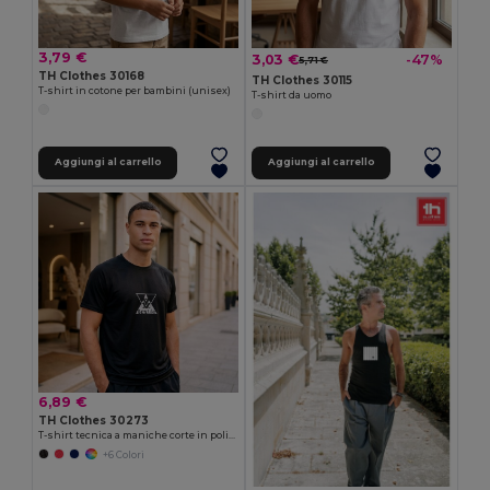
3,79 €
3,03 €
-47%
5,71 €
TH Clothes 30168
TH Clothes 30115
T-shirt in cotone per bambini (unisex)
T-shirt da uomo
Aggiungi al carrello
Aggiungi al carrello
6,89 €
TH Clothes 30273
T-shirt tecnica a maniche corte in poliestere
+6 Colori